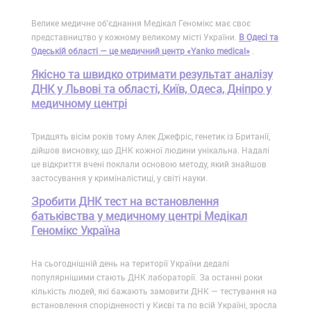
Велике медичне об'єднання Медікал Геномікс має своє
представництво у кожному великому місті України.
В Одесі та
Одеській області — це медичний центр «Yanko medical»
.
Якісно та швидко отримати результат аналізу
ДНК у Львові та області, Київ, Одеса, Дніпро у
медичному центрі
Тридцять вісім років тому Алек Джефріс, генетик із Британії,
дійшов висновку, що ДНК кожної людини унікальна. Надалі
це відкриття вчені поклали основою методу, який знайшов
застосування у криміналістиці, у світі науки.
Зробити ДНК тест на встановлення
батьківства у медичному центрі Медікал
Геномікс Україна
На сьогоднішній день на території України дедалі
популярнішими стають ДНК лабораторії. За останні роки
кількість людей, які бажають замовити ДНК — тестування на
встановлення спорідненості у Києві та по всій Україні, зросла