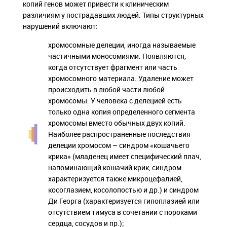
копий генов может привести к клиническим
различиям у пострадавших людей. Типы структурных
нарушений включают:
хромосомные делеции, иногда называемые
частичными моносомиями. Появляются,
когда отсутствует фрагмент или часть
хромосомного материала. Удаление может
происходить в любой части любой
хромосомы. У человека с делецией есть
только одна копия определенного сегмента
хромосомы вместо обычных двух копий.
Наиболее распространенные последствия
делеции хромосом – синдром «кошачьего
крика» (младенец имеет специфический плач,
напоминающий кошачий крик, синдром
характеризуется также микроцефалией,
косоглазием, косолопостью и др.) и синдром
Ди Георга (характеризуется гипоплазией или
отсутствием тимуса в сочетании с пороками
сердца, сосудов и пр.);