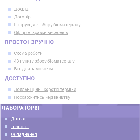
Досвід
Договір
Інструкція зі збору біоматеріалу
Офіційні зразки висновків
ПРОСТО І ЗРУЧНО
Схема роботи
43 пункту збору біоматеріалу
Все для замовника
ДОСТУПНО
Лояльні ціни і короткі терміни
Поскаржитись керівництву
ЛАБОРАТОРІЯ
Досвід
Точність
Обладнання