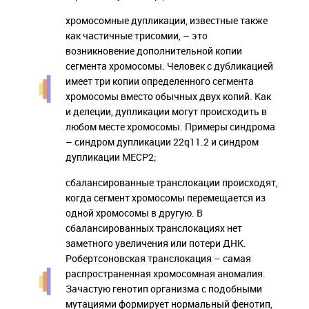
хромосомные дупликации, известные также
как частичные трисомии, – это
возникновение дополнительной копии
сегмента хромосомы. Человек с дубликацией
имеет три копии определенного сегмента
хромосомы вместо обычных двух копий. Как
и делеции, дупликации могут происходить в
любом месте хромосомы. Примеры синдрома
– синдром дупликации 22q11.2 и синдром
дупликации MECP2;
сбалансированные транслокации происходят,
когда сегмент хромосомы перемещается из
одной хромосомы в другую. В
сбалансированных транслокациях нет
заметного увеличения или потери ДНК.
Робертсоновская транслокация – самая
распространенная хромосомная аномалия.
Зачастую генотип организма с подобными
мутациями формирует нормальный фенотип,