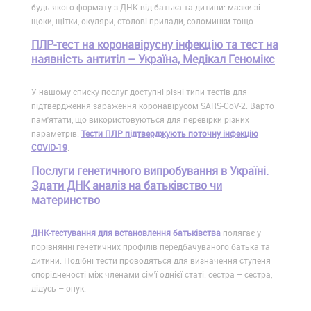
будь-якого формату з ДНК від батька та дитини: мазки зі
щоки, щітки, окуляри, столові прилади, соломинки тощо.
ПЛР-тест на коронавірусну інфекцію та тест на
наявність антитіл – Україна, Медікал Геномікс
У нашому списку послуг доступні різні типи тестів для
підтвердження зараження коронавірусом SARS-CoV-2. Варто
пам'ятати, що використовуються для перевірки різних
параметрів.
Тести ПЛР підтверджують поточну інфекцію
COVID-19
.
Послуги генетичного випробування в Україні.
Здати ДНК аналіз на батьківство чи
материнство
ДНК-тестування для встановлення батьківства
полягає у
порівнянні генетичних профілів передбачуваного батька та
дитини. Подібні тести проводяться для визначення ступеня
спорідненості між членами сім'ї однієї статі: сестра – сестра,
дідусь – онук.