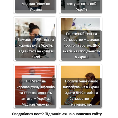
Медікал Геномікс
тестування по всій
Україна
Україні
Генетичний тест на
Замовити ПЛР-тест на
батьківство – швидко,
коронавірус в Україні,
просто та зручно. ДНК
здати тест на ковід в
аналіз на спорідненість
Києві
в Україні
ПЛР-тест на
Послуги генетичного
коронавірусну інфекцію
випробування в Україні.
та тест на наявність
Здати ДНК аналіз на
антитіл – Україна,
батьківство чи
Медікал Геномікс
материнство
Сподобався пост? Підпишіться на оновлення сайту