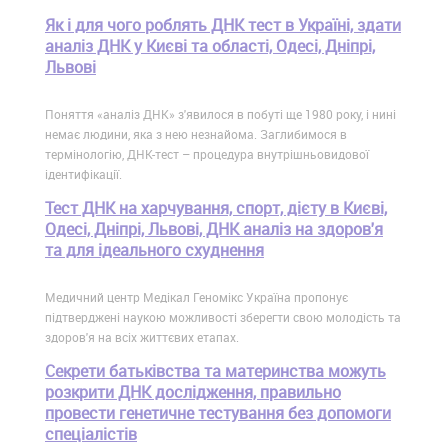
Як і для чого роблять ДНК тест в Україні, здати
аналіз ДНК у Києві та області, Одесі, Дніпрі,
Львові
Поняття «аналіз ДНК» з'явилося в побуті ще 1980 року, і нині
немає людини, яка з нею незнайома. Заглибимося в
термінологію, ДНК-тест – процедура внутрішньовидової
ідентифікації.
Тест ДНК на харчування, спорт, дієту в Києві,
Одесі, Дніпрі, Львові, ДНК аналіз на здоров'я
та для ідеального схуднення
Медичний центр Медікал Геномікс Україна пропонує
підтверджені наукою можливості зберегти свою молодість та
здоров'я на всіх життєвих етапах.
Секрети батьківства та материнства можуть
розкрити ДНК дослідження, правильно
провести генетичне тестування без допомоги
спеціалістів