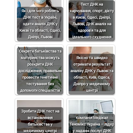
Тест ДНК на
Як і для чого роблять
харчування, спорт, дієту
ДНК тест в Україні,
в Києві, Одесі, Дніпрі,
здати аналіз ДНК у
Львові, ДНК аналіз на
Києві та області, Одесі,
здоров'я та для
Дніпрі, Львові
ідеального схуднення
Секрети батьківства та
материнства можуть
Якісно та швидко
розкрити ДНК
отримати результат
дослідження, правильно
аналізу ДНК у Львові та
провести генетичне
області, Київ, Одеса,
тестування без
Дніпро у медичному
допомоги спеціалістів
центрі
Зробити ДНК тест на
встановлення
Компанія Медікал
батьківства у
Геномікс Україна – лідер
медичному центрі
у наданні послуг ДНК