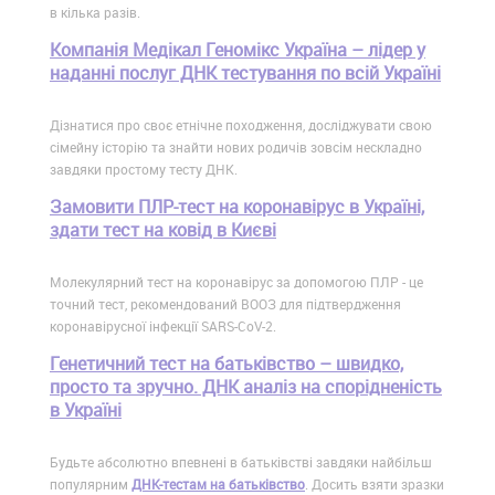
в кілька разів.
Компанія Медікал Геномікс Україна – лідер у
наданні послуг ДНК тестування по всій Україні
Дізнатися про своє етнічне походження, досліджувати свою
сімейну історію та знайти нових родичів зовсім нескладно
завдяки простому тесту ДНК.
Замовити ПЛР-тест на коронавірус в Україні,
здати тест на ковід в Києві
Молекулярний тест на коронавірус за допомогою ПЛР - це
точний тест, рекомендований ВООЗ для підтвердження
коронавірусної інфекції SARS-CoV-2.
Генетичний тест на батьківство – швидко,
просто та зручно. ДНК аналіз на спорідненість
в Україні
Будьте абсолютно впевнені в батьківстві завдяки найбільш
популярним
ДНК-тестам на батьківство
. Досить взяти зразки