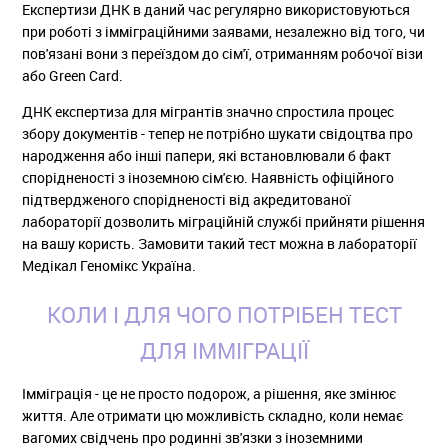
Експертизи ДНК в даний час регулярно використовуються
при роботі з імміграційними заявами, незалежно від того, чи
пов'язані вони з переїздом до сім'ї, отриманням робочої візи
або Green Card.
ДНК експертиза для мігрантів значно спростила процес
збору документів - тепер не потрібно шукати свідоцтва про
народження або інші папери, які встановлювали б факт
спорідненості з іноземною сім'єю. Наявність офіційного
підтвердженого спорідненості від акредитованої
лабораторії дозволить міграційній службі прийняти рішення
на вашу користь. Замовити такий тест можна в лабораторії
Медікал Геномікс Україна.
КОЛИ І ДЛЯ ЧОГО ПОТРІБЕН ТЕСТ
ДЛЯ ІММІГРАЦІЇ
Імміграція - це не просто подорож, а рішення, яке змінює
життя. Але отримати цю можливість складно, коли немає
вагомих свідчень про родинні зв'язки з іноземними