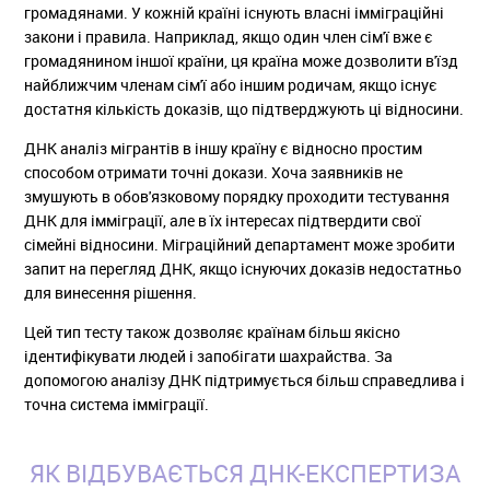
громадянами. У кожній країні існують власні імміграційні
закони і правила. Наприклад, якщо один член сім'ї вже є
громадянином іншої країни, ця країна може дозволити в'їзд
найближчим членам сім'ї або іншим родичам, якщо існує
достатня кількість доказів, що підтверджують ці відносини.
ДНК аналіз мігрантів в іншу країну є відносно простим
способом отримати точні докази. Хоча заявників не
змушують в обов'язковому порядку проходити тестування
ДНК для імміграції, але в їх інтересах підтвердити свої
сімейні відносини. Міграційний департамент може зробити
запит на перегляд ДНК, якщо існуючих доказів недостатньо
для винесення рішення.
Цей тип тесту також дозволяє країнам більш якісно
ідентифікувати людей і запобігати шахрайства. За
допомогою аналізу ДНК підтримується більш справедлива і
точна система імміграції.
ЯК ВІДБУВАЄТЬСЯ ДНК-ЕКСПЕРТИЗА