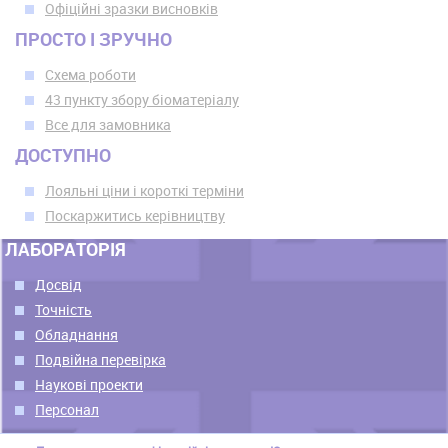
Офіційні зразки висновків
ПРОСТО І ЗРУЧНО
Схема роботи
43 пункту збору біоматеріалу
Все для замовника
ДОСТУПНО
Лояльні ціни і короткі терміни
Поскаржитись керівництву
ЛАБОРАТОРІЯ
Досвід
Точність
Обладнання
Подвійна перевірка
Наукові проекти
Персонал