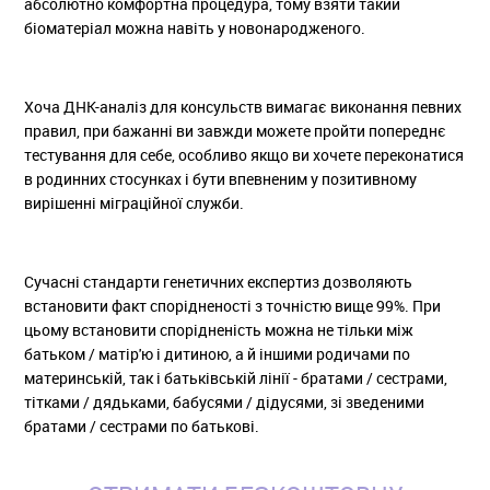
абсолютно комфортна процедура, тому взяти такий
біоматеріал можна навіть у новонародженого.
Хоча ДНК-аналіз для консульств вимагає виконання певних
правил, при бажанні ви завжди можете пройти попереднє
тестування для себе, особливо якщо ви хочете переконатися
в родинних стосунках і бути впевненим у позитивному
вирішенні міграційної служби.
Сучасні стандарти генетичних експертиз дозволяють
встановити факт спорідненості з точністю вище 99%. При
цьому встановити спорідненість можна не тільки між
батьком / матір'ю і дитиною, а й іншими родичами по
материнській, так і батьківській лінії - братами / сестрами,
тітками / дядьками, бабусями / дідусями, зі зведеними
братами / сестрами по батькові.