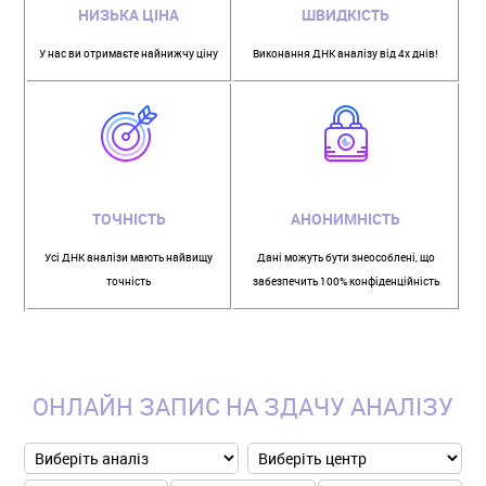
НИЗЬКА ЦІНА
ШВИДКІСТЬ
У нас ви отримаєте найнижчу ціну
Виконання ДНК аналізу від 4х днів!
ТОЧНІСТЬ
АНОНИМНІСТЬ
Усі ДНК аналізи мають найвищу
Дані можуть бути знеособлені, що
точність
забезпечить 100% конфіденційність
ОНЛАЙН ЗАПИС НА ЗДАЧУ АНАЛІЗУ
place
Фамилия