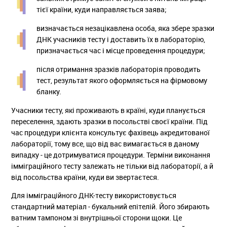
тієї країни, куди направляється заява;
визначається незацікавлена ​​особа, яка збере зразки
ДНК учасників тесту і доставить їх в лабораторію,
призначається час і місце проведення процедури;
після отримання зразків лабораторія проводить
тест, результат якого оформляється на фірмовому
бланку.
Учасники тесту, які проживають в країні, куди планується
переселення, здають зразки в посольстві своєї країни. Під
час процедури клієнта консультує фахівець акредитованої
лабораторії, тому все, що від вас вимагається в даному
випадку - це дотримуватися процедури. Терміни виконання
імміграційного тесту залежать не тільки від лабораторії, а й
від посольства країни, куди ви звертаєтеся.
Для імміграційного ДНК-тесту використовується
стандартний матеріал - букальний епітелій. Його збирають
ватним тампоном зі внутрішньої сторони щоки. Це