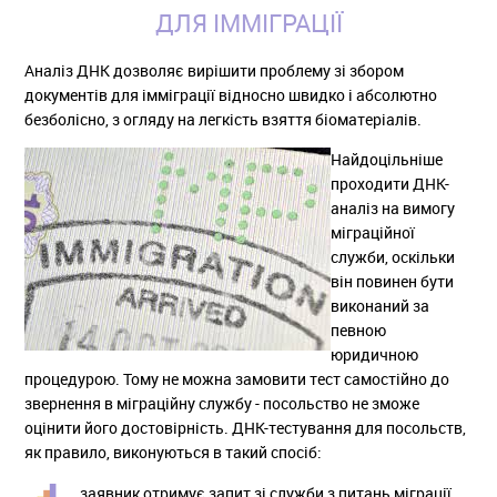
ДЛЯ ІММІГРАЦІЇ
Аналіз ДНК дозволяє вирішити проблему зі збором
документів для імміграції відносно швидко і абсолютно
безболісно, ​​з огляду на легкість взяття біоматеріалів.
Найдоцільніше
проходити ДНК-
аналіз на вимогу
міграційної
служби, оскільки
він повинен бути
виконаний за
певною
юридичною
процедурою. Тому не можна замовити тест самостійно до
звернення в міграційну службу - посольство не зможе
оцінити його достовірність. ДНК-тестування для посольств,
як правило, виконуються в такий спосіб:
заявник отримує запит зі служби з питань міграції