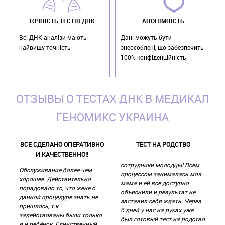
ТОЧНІСТЬ ТЕСТІВ ДНК
АНОНІМНІСТЬ
Всі ДНК аналізи мають
Дані можуть бути
найвищу точність
знеособлені, що забезпечить
100% конфіденційність
ОТЗЫВЫ О ТЕСТАХ ДНК В МЕДИКАЛ
ГЕНОМИКС УКРАИНА
ВСЕ СДЕЛАНО ОПЕРАТИВНО
ТЕСТ НА РОДСТВО
И КАЧЕСТВЕННО!!
сотрудники молодцы! Всем
Обслуживание более чем
процессом занималась моя
хорошее. Действительно
мама и ей все доступно
порадовало то, что жене о
объяснили и результат не
данной процедуре знать не
заставил себя ждать. Через
пришлось, т.к
6 дней у нас на руках уже
задействованы были только
был готовый тест на родство
я и ребёнок. Единственный