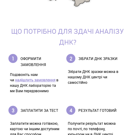
ЩО ПОТРІБНО ДЛЯ ЗДАЧІ АНАЛІЗУ
ДНК?
ОФОРМИТИ
ЗІБРАТИ ДНК ЗРАЗКИ
ЗАМОВЛЕННЯ
Зібрати ДНК зразки можна в
Подзвоніть нам
нашому ДНК центрі чи
чи
надішлить замовлення
в
самостійно
нашу ДНК лабораторію та
ми Вам передзвонимо
ЗАПЛАТИТИ ЗА ТЕСТ
РЕЗУЛЬТАТ ГОТОВИЙ
Заплатити можна готівкою,
Получити результат можна
картою чи іншим доступним
по почті, по телефону,
для Вас способом
курьєром чи в ДНК центрі