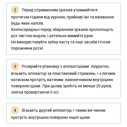
Перед отриманням зразків утримайтеся
протягом години від куріння, прийому їжі та вживання
будь-яких напоїв.
Безпосередньо перед збиранням зразків прополощіть
рот чистою водою, і ретельно вимийте руки.
Не використовуйте зубну пасту та інші засоби гігієни
порожнини рота!
Розкрийте упаковку з аплікаторами. Акуратно,
візьміть аплікатор за пластиковий стрижень, і з легким
натиском протріть ватяним наконечником внутрішню
поверхню щоки. При цьому зробіть не менше 20 рухів,
злегка провертаючи її осі.
Візьміть другий аплікатор, і таким же чином
протріть внутрішню поверхню іншої щоки.