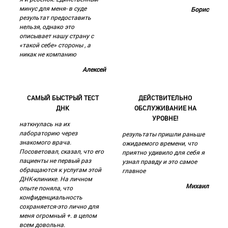
минус для меня- в суде
Борис
результат предоставить
нельзя, однако это
описывает нашу страну с
«такой себе» стороны , а
никак не компанию
Алексей
САМЫЙ БЫСТРЫЙ ТЕСТ
ДЕЙСТВИТЕЛЬНО
ДНК
ОБСЛУЖИВАНИЕ НА
УРОВНЕ!
наткнулась на их
лабораторию через
результаты пришли раньше
знакомого врача.
ожидаемого времени, что
Посоветовал, сказал, что его
приятно удивило для себя я
пациенты не первый раз
узнал правду и это самое
обращаются к услугам этой
главное
ДНК-клинике. На личном
Михаил
опыте поняла, что
конфиденциальность
сохраняется-это лично для
меня огромный +. в целом
всем довольна.