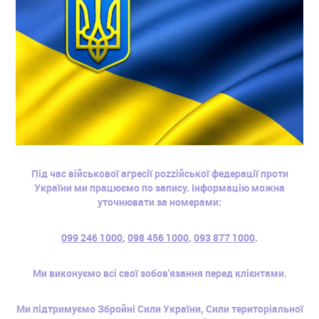
Під час військової агресії роzzійської федерації проти
України ми працюємо по запису. Інформацію можна
уточнювати за номерами:
099 246 1000
,
098 456 1000
,
093 877 1000
.
Ми виконуємо всі свої зобов'язання перед клієнтами.
Ми підтримуємо Збройні Сили України, Сили територіальної