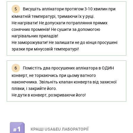
Висушіть аплікатори протягом 3-10 хвилин при
кімнатній температурі, тримаючи їх у руці.
Не нагрівати! Не допускати потрапляння прямих
сонячних променів! Не сушити за допомогою
нагрівальних приладів!
Не заморожувати! Не залишати не до кінця просушені
зразки при мінусовій температурі!
Помістіть два просушених аплікатора в ОДИН
конверт, не торкаючись при цьому ватного
наконечника. Звільніть клапан конверта від захисної
плівки, і закрийте його.
Не дути в конверт, розкриваючи його!
КРАЩІ USA&EU ЛАБОРАТОРІЇ
ПРАВОЕ