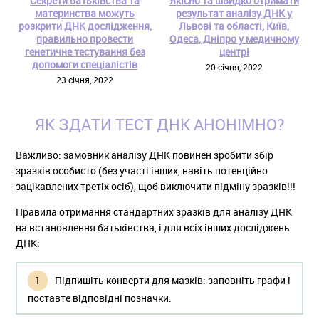
Секрети батьківства та
Якісно та швидко отримати
материнства можуть
результат аналізу ДНК у
розкрити ДНК дослідження,
Львові та області, Київ,
правильно провести
Одеса, Дніпро у медичному
генетичне тестування без
центрі
допомоги спеціалістів
20 січня, 2022
23 січня, 2022
ЯК ЗДАТИ ТЕСТ ДНК АНОНІМНО?
Важливо: замовник аналізу ДНК повинен зробити збір
зразків особисто (без участі інших, навіть потенційно
зацікавлених третіх осіб), щоб виключити підміну зразків!!!
Правила отримання стандартних зразків для аналізу ДНК
на встановлення батьківства, і для всіх інших досліджень
ДНК:
Підпишіть конверти для мазків: заповніть графи і
поставте відповідні позначки.