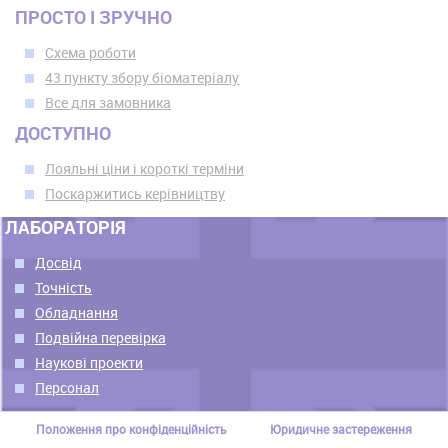
ПРОСТО І ЗРУЧНО
Схема роботи
43 пункту збору біоматеріалу
Все для замовника
ДОСТУПНО
Лояльні ціни і короткі терміни
Поскаржитись керівництву
ЛАБОРАТОРІЯ
Досвід
Точність
Обладнання
Подвійна перевірка
Наукові проекти
Персонал
Положення про конфіденційність
Юридичне застереження