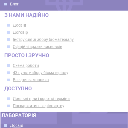
Блог
З НАМИ НАДІЙНО
Досвід
Договір
Інструкція зі збору біоматеріалу
Офіційні зразки висновків
ПРОСТО І ЗРУЧНО
Схема роботи
43 пункту збору біоматеріалу
Все для замовника
ДОСТУПНО
Лояльні ціни і короткі терміни
Поскаржитись керівництву
ЛАБОРАТОРІЯ
Досвід