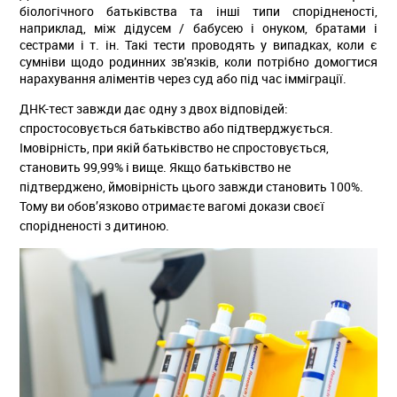
біологічного батьківства та інші типи спорідненості,
наприклад, між дідусем / бабусею і онуком, братами і
сестрами і т. ін. Такі тести проводять у випадках, коли є
сумніви щодо родинних зв'язків, коли потрібно домогтися
нарахування аліментів через суд або під час імміграції.
ДНК-тест завжди дає одну з двох відповідей:
спростосовується батьківство або підтверджується.
Імовірність, при якій батьківство не спростовується,
становить 99,99% і вище. Якщо батьківство не
підтверджено, ймовірність цього завжди становить 100%.
Тому ви обов’язково отримаєте вагомі докази своєї
спорідненості з дитиною.