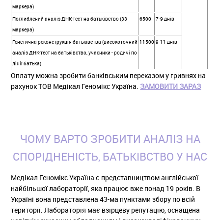
маркера)
Поглиблений аналіз ДНК-тест на батьківство (33
6500
7-9 днів
маркера)
Генетична реконструкція батьківства (високоточний
11500
9-11 днів
аналіз ДНК-тест на батьківство, учасники - родичі по
лінії батька)
Оплату можна зробити банківським переказом у гривнях на
рахунок ТОВ Медікал Геномікс Україна.
ЗАМОВИТИ ЗАРАЗ
ЧОМУ ВАРТО ЗРОБИТИ АНАЛІЗ НА
СПОРІДНЕНІСТЬ, БАТЬКІВСТВО У НАС
Медікал Геномікс Україна є представництвом англійської
найбільшої лабораторії, яка працює вже понад 19 років. В
Україні вона представлена 43-ма пунктами збору по всій
території. Лабораторія має взірцеву репутацію, оснащена