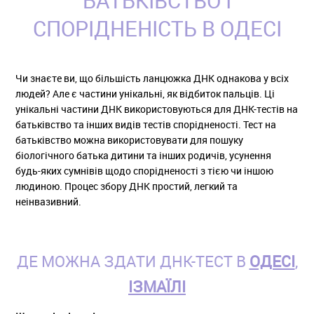
БАТЬКІВСТВО І
СПОРІДНЕНІСТЬ В ОДЕСІ
Чи знаєте ви, що більшість ланцюжка ДНК однакова у всіх
людей? Але є частини унікальні, як відбиток пальців. Ці
унікальні частини ДНК використовуються для ДНК-тестів на
батьківство та інших видів тестів спорідненості. Тест на
батьківство можна використовувати для пошуку
біологічного батька дитини та інших родичів, усунення
будь-яких сумнівів щодо спорідненості з тією чи іншою
людиною. Процес збору ДНК простий, легкий та
неінвазивний.
ДЕ МОЖНА ЗДАТИ ДНК-ТЕСТ В
ОДЕСІ
,
ІЗМАЇЛІ