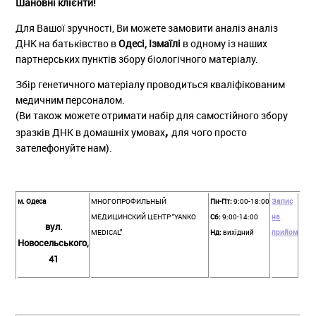
Шановні клієнти!
Для Вашої зручності, Ви можете замовити аналіз аналіз
ДНК на батьківство в
Одесі,
Ізмаїлі
в одному із наших
партнерських пунктів збору біологічного матеріалу.
Збір генетичного матеріалу проводиться кваліфікованим
медичним персоналом.
(Ви також можете отримати набір для самостійного збору
, 
зразків ДНК в домашніх умовах
для чого просто
зателефонуйте нам).
м. Одеса
МНОГОПРОФИЛЬНЫЙ
Пн-Пт:
9:00-18:00
Запис
МЕДИЦИНСКИЙ ЦЕНТР "YANKO
Сб:
9:00-14:00
на
вул.
MEDICAL"
Нд:
вихідний
прийом
Новосель
ського,
41