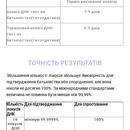
Термін виконання аналізу
Аналіз ДНК-тест на 
7-9 днів
батьківство(тато+дитина)
Терміновий аналіз ДНК-
4-5 днів
тест на 
батьківство(тато+дитина)
ТОЧНІСТЬ РЕЗУЛЬТАТІВ
Збільшення кількості локусів збільшує ймовірність для
підтвердження батьківства або споріднення, але вона
ніколи не досягне 100%. За міжнародними стандартами
величина не повинна бути менше ніж 99,99%
Кількість 
Для підтвердження
Для спростування
локусів 
ДНК
16 
мінімум 99.9999%
100%
локусів 
ДНК