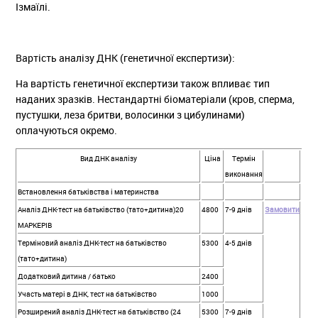
Ізмаїлі.
Вартість аналізу ДНК (генетичної експертизи):
На вартість генетичної експертизи також впливає тип
наданих зразків. Нестандартні біоматеріали (кров, сперма,
пустушки, леза бритви, волосинки з цибулинами)
оплачуються окремо.
Вид ДНК аналізу
Ціна
Термін
виконання
Встановлення батьківства і материнства
Аналіз ДНК-тест на батьківство (тато+дитина)20
4800
7-9 днів
Замовити
МАРКЕРІВ
Терміновий аналіз ДНК-тест на батьківство
5300
4-5 днів
(тато+дитина)
Додатковий дитина / батько
2400
Участь матері в ДНК, тест на батьківство
1000
Розширений аналіз ДНК-тест на батьківство (24
5300
7-9 днів