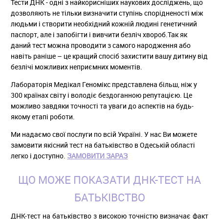
Тести ДНК - одні з найкорисніших наукових досліджень, що
дозволяють не тільки визначити ступінь спорідненості між
людьми і створити необхідний кожній людині генетичний
паспорт, але і запобігти і вивчити безліч хвороб.Так як
даний тест можна проводити з самого народження або
навіть раніше – це кращий спосіб захистити вашу дитину від
безлічі можливих неприємних моментів.
Лабораторія Медікал Геномікс представлена більш, ніж у
300 країнах світу і володіє бездоганною репутацією. Це
можливо завдяки точності та уваги до аспектів на будь-
якому етапі роботи.
Ми надаємо свої послуги по всій Україні. У нас Ви можете
замовити якісний тест на батьківство в Одеській області
легко і доступно.
ЗАМОВИТИ ЗАРАЗ
ЩО МОЖЕ ПОКАЗАТИ ДНК-ТЕСТ НА
БАТЬКІВСТВО
ДНК-тест на батьківство з високою точністю визначає факт