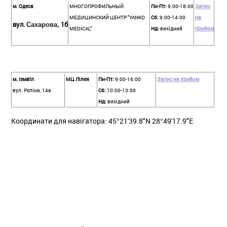
м. Одеса
МНОГОПРОФИЛЬНЫЙ
Пн-Пт:
9:00-18:00
Запис
МЕДИЦИНСКИЙ ЦЕНТР "YANKO
Сб:
9:00-14:00
на
вул.
1б
Сахарова
,
MEDICAL"
Нд:
вихідний
прийом
м. Ізмаїл
МЦ Лілея
Пн-Пт:
9:00-16:00
Запис на прийом
вул. Рєпіна, 14а
Сб:
10:00-13:00
Нд:
вихідний
Координати для навігатора: 45°21'39.8"N 28°49'17.9"E