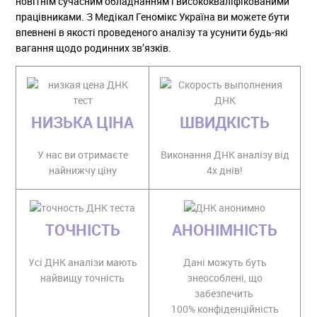
новітнім сучасним обладнанням і висококваліфікованими
працівниками. З Медікал Геномікс Україна ви можете бути
впевнені в якості проведеного аналізу та усунити будь-які
вагання щодо родинних зв’язків.
НИЗЬКА ЦІНА
ШВИДКІСТЬ
У нас ви отримаєте
Виконання ДНК аналізу від
найнижчу ціну
4х днів!
ТОЧНІСТЬ
АНОНІМНІСТЬ
Усі ДНК аналізи мають
Дані можуть буть
найвищу точність
знеособлені, що
забезпечить
100% конфіденційність