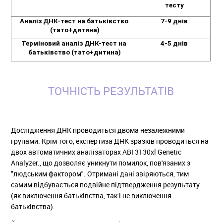
тесту
Аналіз ДНК-тест на батьківство 
7-9 днів
(тато+дитина)
Терміновий аналіз ДНК-тест на 
4-5 днів
батьківство (тато+дитина)
ТОЧНІСТЬ РЕЗУЛЬТАТІВ
Дослідження ДНК проводиться двома незалежними
групами. Крім того, експертиза ДНК зразків проводиться на
двох автоматичних аналізаторах ABI 3130xl Genetic
Analyzer., що дозволяє уникнути помилок, пов'язаних з
"людським фактором". Отримані дані звіряються, тим
самим відбувається подвійне підтвердження результату
(як виключення батьківства, так і не виключення
батьківства).