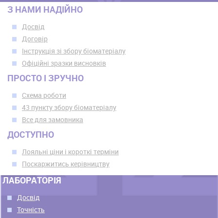
З НАМИ НАДІЙНО
Досвід
Договір
Інструкція зі збору біоматеріалу
Офіційні зразки висновків
ПРОСТО І ЗРУЧНО
Схема роботи
43 пункту збору біоматеріалу
Все для замовника
ДОСТУПНО
Лояльні ціни і короткі терміни
Поскаржитись керівництву
ЛАБОРАТОРІЯ
Досвід
Точність