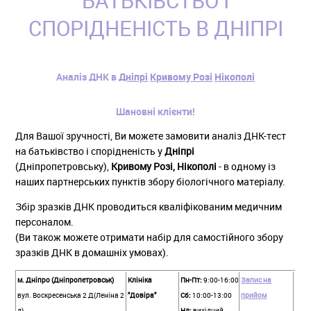
БАТЬКІВСТВО І
СПОРІДНЕНІСТЬ В ДНІПРІ
Аналіз ДНК в
Дніпрі
Кривому Розі
Нікополі
Шановні клієнти!
Для Вашої зручності, Ви можете замовити аналіз ДНК-тест
на батьківство і спорідненість у
Дніпрі
(Дніпропетровську),
Кривому Розі, Нікополі
- в одному із
наших партнерських пунктів збору біологічного матеріалу.
Збір зразків ДНК проводиться кваліфікованим медичним
персоналом.
(Ви також можете отримати набір для самостійного збору
зразків ДНК в домашніх умовах).
м. Дніпро (Дніпропетровськ)
Клініка
Пн-Пт:
9:00-16:00
Запис на
вул. Воскресенська 2 Д(Леніна 2
"Довіра"
Сб:
10:00-13:00
прийом
д)
Нд:
вихідний