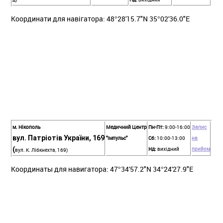
Координати для навігатора: 48°28'15.7"N 35°02'36.0"E
м. Нікополь
Медичний Центр
Пн-Пт:
9:00-16:00
Запис
вул. Патріотів України, 169
"Імпульс"
Сб:
10:00-13:00
на
(
Нд:
вихідний
прийом
вул. К. Лібкнехта, 169)
Координаты для навигатора: 47°34'57.2"N 34°24'27.9"E