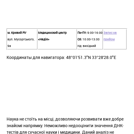
м. Кривий Ріг
Медицинский центр
Пн-Пт:
9:00-16:00
Запис на
вул. Мусоргського,
«Надiя»
Сб:
10:00-13:00
прийом
9а
Нд: вихідний
Координаты для навигатора: 48°01'51.3"N 33°28'28.0"E
Наука не стоїть на місці, дозволяючи розвивати вже добре
знайомі напрямку. Неможливо недооцінити значення ДНК-
тестів для сучасної науки і медицини. Даний аналіз не