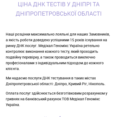
ЦІНА ДНК ТЕСТІВ У ДНІПРІ ТА
ДНІПРОПЕТРОВСЬКОЇ ОБЛАСТІ
Наші розцінки максимально лояльні для наших Замовників,
а якість роботи доведено успішними 15 років існування на
ринку ДНК послуг. Медікал Геномікс Україна ретельно
контролює виконання кожного тесту, який проходить
подвійну перевірку, а також проводиться виключно
професіоналами з індивідуальним підходом до кожного
клієнта.
Ми надаємо послуги ДНК тестування в таких містах
Дніпропетровської області: Дніпро, Кривий Ріг, Нікополь.
Оплата послуг здійснюється безготівковим розрахунком у
гривнях на банківський рахунок ТОВ Медікал Геномікс
Україна.