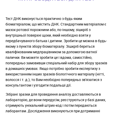
Тест ДНК виконується практично з будь-яким
біоматеріалом, що містить ДНК. Стандартним матеріалом є
мазок ротової порожнини або, по-іншому, зішкріб з
внутрішньої поверхні щоки, який необхідно взяти у
передбачуваного батька і дитини. Зробити це можна в будь-
якому з пунктів збору біоматеріалу. Зішкріб береться
кваліфікованим медпрацівником за допомогою ватної
палички. Ви можете зробити це і вдома, самостійно,
попередньо замовивши спеціальний набір для збору зразків
в домашніх умовах. Якщо потрібно зробити експертизу з
використанням інших зразків біологічного матеріалу (нігті,
волосся і т. д.), то Вам необхідно попередньо зв'язатися з
консультантом і узгодити подальші дії.
Зібрані зразки для проведення аналізу доставляються в
лабораторію, де вони передусім, реєструються у базі даних,
отримують унікальний штрих-код і потім передаються
лаборантам. Дослідження виконуються при дотриманні