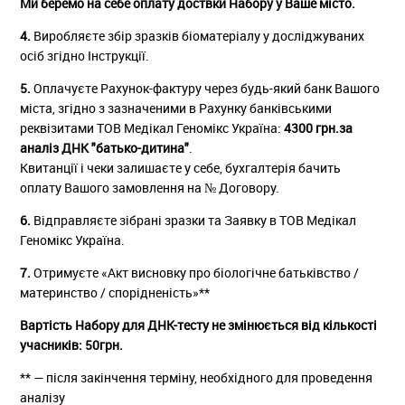
Ми беремо на себе оплату доствки Набору у Ваше місто.
4.
Виробляєте збір зразків біоматеріалу у досліджуваних
осіб згідно Інструкції.
5.
Оплачуєте Рахунок-фактуру через будь-який банк Вашого
міста, згідно з зазначеними в Рахунку банківськими
реквізитами ТОВ Медікал Геномікс Україна:
4300 грн.за
аналіз ДНК "батько-дитина"
.
Квитанції і чеки залишаєте у себе, бухгалтерія бачить
оплату Вашого замовлення на № Договору.
6.
Відправляєте зібрані зразки та Заявку в ТОВ Медікал
Геномікс Україна.
7.
Отримуєте «Акт висновку про біологічне батьківство /
материнство / спорідненість»**
Вартість Набору для ДНК-тесту не змінюється від кількості
учасників: 50грн.
** — після закінчення терміну, необхідного для проведення
аналізу