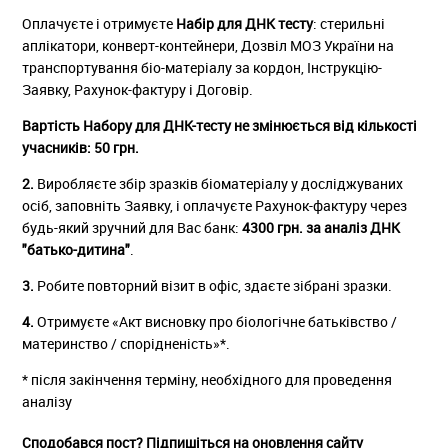
Оплачуєте і отримуєте
Набір для ДНК тесту
: стерильні
аплікатори, конверт-контейнери, Дозвіл МОЗ України на
транспортування біо-матеріалу за кордон, Інструкцію-
Заявку, Рахунок-фактуру і Договір.
Вартість Набору для ДНК-тесту не змінюється від кількості
учасників: 50 грн.
2.
Виробляєте збір зразків біоматеріалу у досліджуваних
осіб, заповніть Заявку, і оплачуєте Рахунок-фактуру через
будь-який зручний для Вас банк:
4300 грн. за аналіз ДНК
"батько-дитина"
.
3.
Робите повторний візит в офіс, здаєте зібрані зразки.
4.
Отримуєте «Акт висновку про біологічне батьківство /
материнство / спорідненість»*.
* після закінчення терміну, необхідного для проведення
аналізу
Сподобався пост? Підпишіться на оновлення сайту