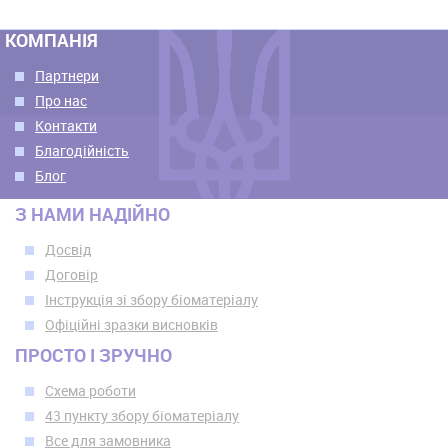
КОМПАНІЯ
Партнери
Про нас
Контакти
Благодійність
Блог
З НАМИ НАДІЙНО
Досвід
Договір
Інструкція зі збору біоматеріалу
Офіційні зразки висновків
ПРОСТО І ЗРУЧНО
Схема роботи
43 пункту збору біоматеріалу
Все для замовника