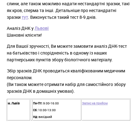
слини, але також можливо надати нестандартні зразки, такі
як кров, сперма та інші. Детальніше про нестандратні
зразки
тут
. Виконується такий тест 8-9 днів.
Аналіз ДНК у
Львові
Шановні клієнти!
Для Вашої зручності, Ви можете замовити аналіз ДНК-тест
на батьківство і спорідненість в одному із наших
партнерських пунктів збору біологічного матеріалу.
Збір зразків ДНК проводиться кваліфікованим медичним
персоналом.
(Ви також можете отримати набір для самостійного збору
зразків ДНК в домашніх умовах).
м. Львів
Пн-Пт:
9:00-16:00
Запис на прийом
Сб:
10:00-13:00
Нд:
вихідний