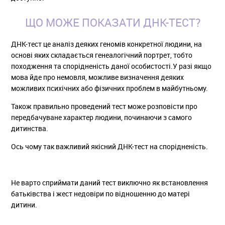
ЩО МОЖЕ ПОКАЗАТИ ДНК-ТЕСТ?
ДНК-тест це аналіз деяких геномів конкретної людини, на
основі яких складається генеалогічний портрет, тобто
походження та спорідненість даної особистості.У разі якщо
мова йде про немовля, можливе визначення деяких
можливих психічних або фізичних проблем в майбутньому.
Також правильно проведений тест може розповісти про
передбачуване характер людини, починаючи з самого
дитинства.
Ось чому так важливий якісний ДНК-тест на спорідненість.
Не варто сприймати даний тест виключно як встановлення
батьківства і жест недовіри по відношенню до матері
дитини.