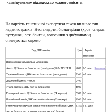
індивідуальним підходом до кожного клієнта.
На вартість генетичної експертизи також впливає тип
наданих зразків. Нестандартні біоматеріали (кров, сперма,
пустушки, леза бритви, волосинки з цибулинами)
оплачуються окремо.
Вид ДНК аналізу
Ціна
Термін
виконання
Встановлення батьківства і материнства
Аналіз ДНК-тест на батьківство (тато+дитина)20 МАРКЕРІВ
4800
7-9 днів
Замовити
Терміновий аналіз ДНК-тест на батьківство (тато+дитина)
5300
4-5 днів
Додатковий дитина / батько
2400
Участь матері в ДНК, тест на батьківство
1000
Розширений аналіз ДНК-тест на батьківство (24 маркера)
5300
7-9 днів
Поглиблений аналіз ДНК-тест на батьківство (33 маркера)
6500
7-9 днів
Генетична реконструкція батьківства (високоточний аналіз ДНК-
11500
9-11 днів
тест на батьківство, учасники - родичі по лінії батька)