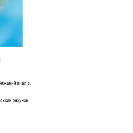
І
бажаний аналіз.
вський рахунок