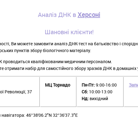
Аналіз ДНК в
Херсоні
Шановні клієнти!
ості, Ви можете замовити аналіз ДНК-тест на батьківство і спорідн
рських пунктів збору біологічного матеріалу.
НК проводиться кваліфікованим медичним персоналом.
е отримати набір для самостійного збору зразків ДНК в домашніх 
МЦ Торнадо
Пн-Пт:
9:00-16:00
Запи
ої Революції, 37
Сб:
10:00-13:00
Нд:
вихідний
навігатора: 46°38'06.2"N 32°36'37.3"E