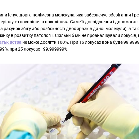
ини існує довга полімерна молекула, яка забезпечує зберігання і р
еріалу «з покоління в покоління». Саме її дослідження і допомагає
за рахунок збігу або розбіжності двох зразків даної молекули), а т
зику в розвитку патології. Скільки б ми не проаналізували локусів,
атьківства
не може досягти 100%. При 16 локусах вона буде 99.9999
999%, при 25 локусах - 99.999999%.