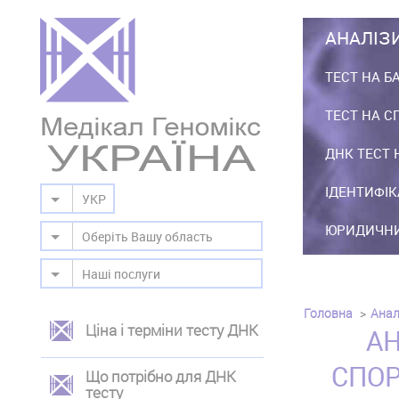
АНАЛІЗ
ТЕСТ НА Б
ТЕСТ НА С
ДНК ТЕСТ 
ІДЕНТИФІК
УКР
ЮРИДИЧНИ
Оберіть Вашу область
Наші послуги
Головна
Анал
Ціна і терміни тесту ДНК
ЛЕВОЕ
АН
МЕНЮ
СПОР
Що потрібно для ДНК
тесту