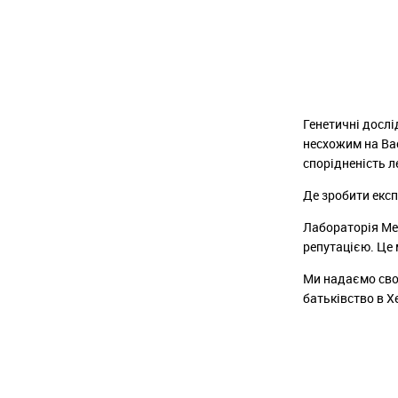
Генетичні дослі
несхожим на Вас
спорідненість л
Де зробити експ
Лабораторія Мед
репутацією. Це 
Ми надаємо свої
батьківство в Х