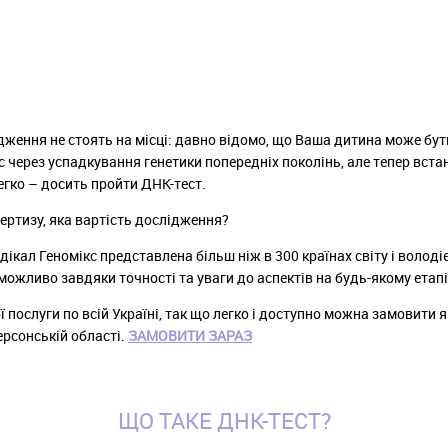
дження не стоять на місці: давно відомо, що Ваша дитина може бут
 через успадкування генетики попередніх поколінь, але тепер вста
егко – досить пройти ДНК-тест.
ертизу, яка вартість дослідження?
ікал Геномікс представлена більш ніж в 300 країнах світу і волод
можливо завдяки точності та уваги до аспектів на будь-якому етапі
 послуги по всій Україні, так що легко і доступно можна замовити я
ерсонській області.
ЗАМОВИТИ ЗАРАЗ
ЩО ТАКЕ ДНК-ТЕСТ?