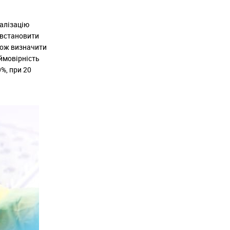
еалізацію
 встановити
акож визначити
 ймовірність
%, при 20