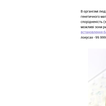
В організмі люд
генетичного мат
спорідненість (
можливі зони ри
встановлення б
локусах - 99.99