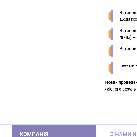
Встановл
Додатков
Встановл
лінії») 
Встановл
Генетичн
Термін проведен
якісного резуль
КОМПАНІЯ
З НАМИ 