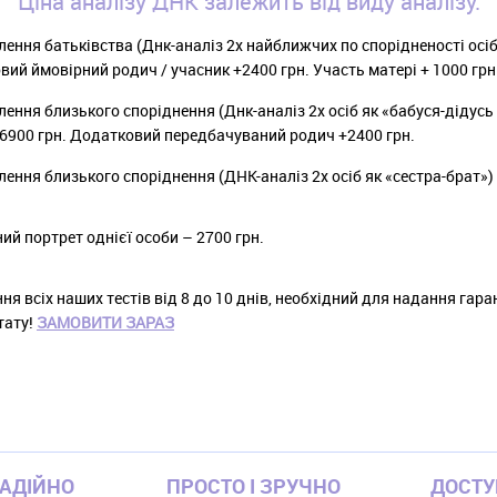
Ціна аналізу ДНК залежить від виду аналізу:
ення батьківства (Днк-аналіз 2х найближчих по спорідненості осіб)
ий ймовірний родич / учасник +2400 грн. Участь матері + 1000 грн
ення близького споріднення (Днк-аналіз 2х осіб як «бабуся-дідусь
– 6900 грн. Додатковий передбачуваний родич +2400 грн.
ення близького споріднення (ДНК-аналіз 2х осіб як «сестра-брат») 
ий портрет однієї особи – 2700 грн.
ня всіх наших тестів від 8 до 10 днів, необхідний для надання гара
тату!
ЗАМОВИТИ ЗАРАЗ
НАДІЙНО
ПРОСТО І ЗРУЧНО
ДОСТ