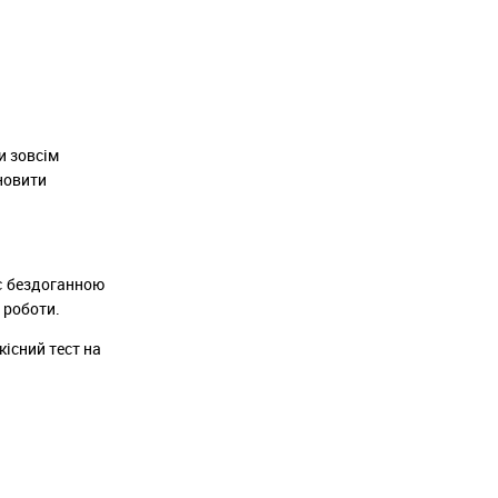
и зовсім
новити
іє бездоганною
 роботи.
кісний тест на