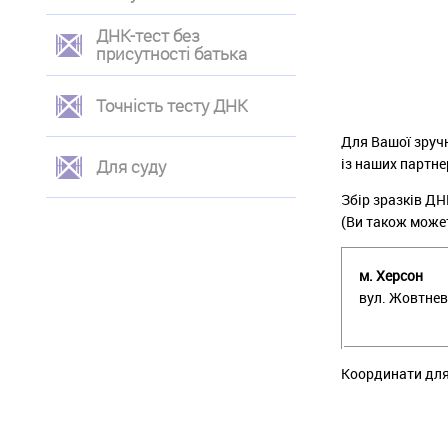
ДНК-тест без
присутності батька
Точність тесту ДНК
Для Вашої зручн
із наших партне
Для суду
Збір зразків Д
(Ви також может
м. Херсон
вул. Жовтнев
Координати для 