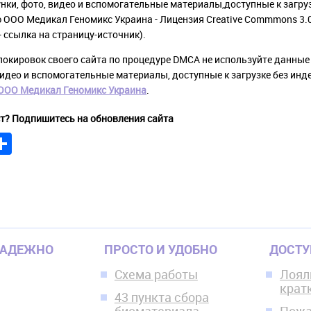
унки, фото, видео и вспомогательные материалы,доступные к загру
 ООО Медикал Геномикс Украина - Лицензия Creative Commmons 3.0
 ссылка на страницу-источник).
локировок своего сайта по процедуре DMCA не используйте данные 
видео и вспомогательные материалы, доступные к загрузке без ин
ООО Медикал Геномикс Украина
.
т? Подпишитесь на обновления сайта
book
itter
Share
НАДЕЖНО
ПРОСТО И УДОБНО
ДОСТ
Схема работы
Лоял
крат
43 пункта сбора
биоматериала
Пожа