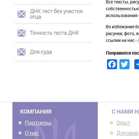
Все тексты, рис
собственностью
ДНК тест без участия
использования -
отца
Во избежание б
Точность теста ДНК
рисунки, фото, 
ссылки на нас -
Для суда
Понравился пос
Face
Tw
КОМПАНИЯ
С НАМИ 
Партнеры
Опыт
О нас
Договор