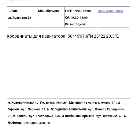
г. Луцк
КДЦ «Лакмус»
Пн-Пт:
9:00-16:00
Запись на прием
ул. Травнева 2а
Сб:
10:00-13:00
Вс:
выходной
Координаты для навигатора: 50°46'07.9"N 25°22'28.5"E
м. Нововолинськ
- пр. Перемоги, 16А;
смт. Маневичі
- вул. Незалежності, 1;
м.
Горохів
- вул. Паркова, 22;
м. Володимир-Волинський
- вул. Данила Галицького,
22;
м. Ковель
- вул. Театральна, 15а;
м. Камінь-Каширський
- вул. Шевченка, 43;
м.
Любомль
- вул. Брестська, 70