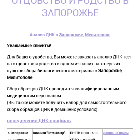
ОТЦОВСТВО И РОДСТВО В
ЗАПОРОЖЬЕ
Анализ ДНК в
Запорожье
,
Мелитополе
Уважаемые клиенты!
Для Вашего удобства, Вы можете заказать анализ ДНК-тест
на отцовство и родство в одном из наших партнерских
пунктов сбора биологического материала в
Запорожье
,
Мелитополе
.
Сбор образцов ДНК проводится квалифицированным
медицинским персоналом.
(Вы также можете получить набор для самостоятельного
сбора образцов ДНК в домашних условиях).
определение ДНК-профиль
г. Запорожье
Клиника "ВитаЦентр"
ПН-ПТ:
10:00-15:00
Запись на прием
ул. Седова, д.3
СБ,
ВС:
выходной