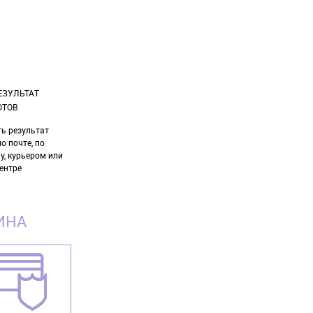
ЕЗУЛЬТАТ
ОТОВ
ь результат
о почте, по
у, курьером или
ентре
ИНА