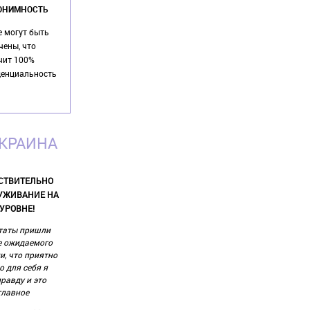
ОНИМНОСТЬ
 могут быть
чены, что
чит 100%
енциальность
УКРАИНА
СТВИТЕЛЬНО
УЖИВАНИЕ НА
УРОВНЕ!
таты пришли
 ожидаемого
и, что приятно
о для себя я
равду и это
главное