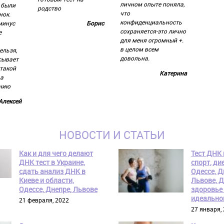
личном опыте поняла,
 были
родство
что
нок.
конфиденциальность
минус
Борис
сохраняется-это лично
е
для меня огромный +.
в целом всем
ельзя,
довольна.
сывает
«такой
Катерина
 а
анию
Алексей
НОВОСТИ И СТАТЬИ
Как и для чего делают
Тест ДНК 
ДНК тест в Украине,
спорт, дие
сдать анализ ДНК в
Одессе, Д
Киеве и области,
Львове, 
Одессе, Днепре, Львове
здоровье 
идеально
21 февраля, 2022
27 января,