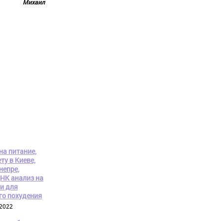
Михаил
на питание,
ту в Киеве,
непре,
ДНК анализ на
и для
го похудения
 2022