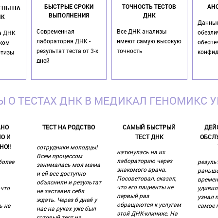
БЫСТРЫЕ СРОКИ
ТОЧНОСТЬ ТЕСТОВ
АН
ЕНЫ НА
ВЫПОЛНЕНИЯ
ДНК
НК
Данные
Современная
Все ДНК анализы
обезли
а ДНК
лаборатория ДНК -
имеют самую высокую
обеспе
оком
результат теста от 3-х
точность
конфид
ртизы
дней
 О ТЕСТАХ ДНК В МЕДИКАЛ ГЕНОМИКС 
АНО
ТЕСТ НА РОДСТВО
САМЫЙ БЫСТРЫЙ
ДЕЙ
О И
ТЕСТ ДНК
ОБСЛ
НО!!
сотрудники молодцы!
наткнулась на их
Всем процессом
лабораторию через
более
резуль
занималась моя мама
знакомого врача.
раньше
и ей все доступно
Посоветовал, сказал,
времен
объяснили и результат
что его пациенты не
 что
удивил
не заставил себя
первый раз
узнал п
ждать. Через 6 дней у
обращаются к услугам
ь не
самое 
нас на руках уже был
этой ДНК-клинике. На
готовый тест на