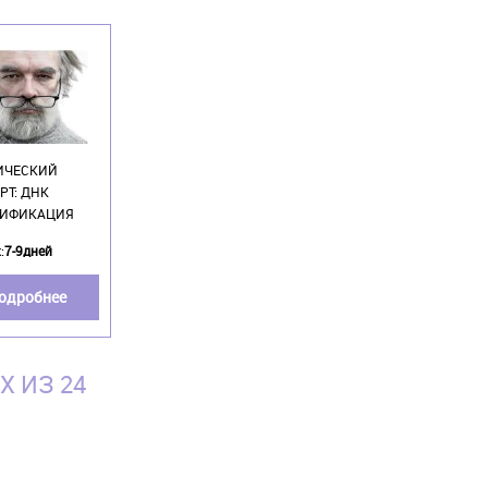
ИЧЕСКИЙ
РТ: ДНК
ИФИКАЦИЯ
:
7-9дней
одробнее
Х ИЗ 24