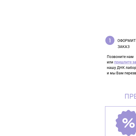
ОФОРМИТ
ЗАКАЗ
Позвоните нам
или
пришлите з
нашу ДНК лабо
и мы Вам перез
ПР