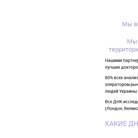
Мы в
Мы 
территор
Нашими партнер
лучших докторо
80% всех анали
оператором рын
людей Украины 
Все ДНК исслед
(Лондон, Велик
КАКИЕ Д