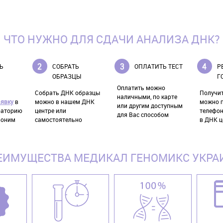
ЧТО НУЖНО ДЛЯ СДАЧИ АНАЛИЗА ДНК?
Ь
СОБРАТЬ
ОПЛАТИТЬ ТЕСТ
Р
ОБРАЗЦЫ
Г
Оплатить можно
Собрать ДНК образцы
Получит
наличными, по карте
аявку
в
можно в нашем ДНК
можно п
или другим доступным
раторию
центре или
телефон
для Вас способом
воним
самостоятельно
в ДНК ц
ЕИМУЩЕСТВА МЕДИКАЛ ГЕНОМИКС УКРА