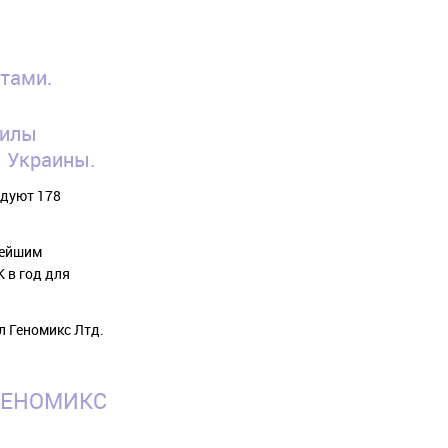
тами.
Силы
 Украины.
ндуют 178
нейшим
 в год для
л Геномикс Лтд.
ГЕНОМИКС