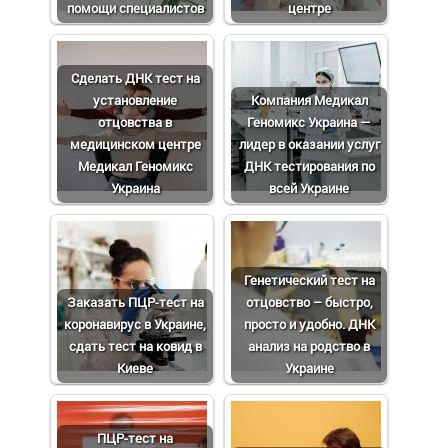
помощи специалистов
центре
Сделать ДНК тест на
установление
Компания Медикал
отцовства в
Геномикс Украина —
медицинском центре
лидер в оказании услуг
Медикал Геномикс
ДНК тестирования по
Украина
всей Украине
Генетический тест на
Заказать ПЦР-тест на
отцовство – быстро,
коронавирус в Украине,
просто и удобно. ДНК
сдать тест на ковид в
анализ на родство в
Киеве
Украине
ПЦР-тест на