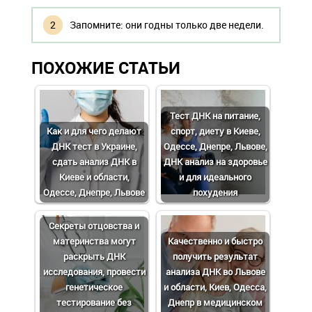
Запомните: они годны только две недели.
ПОХОЖИЕ СТАТЬИ
Тест ДНК на питание,
Как и для чего делают
спорт, диету в Киеве,
ДНК тест в Украине,
Одессе, Днепре, Львове,
сдать анализ ДНК в
ДНК анализ на здоровье
Киеве и области,
и для идеального
Одессе, Днепре, Львове
похудения
Cекреты отцовства и
материнства могут
Качественно и быстро
раскрыть ДНК
получить результат
исследования, провести
анализа ДНК во Львове
генетическое
и области, Киев, Одесса,
тестирование без
Днепр в медицинском