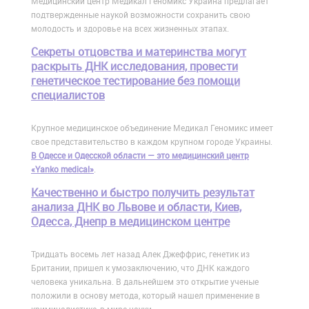
Медицинский центр Медикал Геномикс Украина предлагает
подтвержденные наукой возможности сохранить свою
молодость и здоровье на всех жизненных этапах.
Cекреты отцовства и материнства могут
раскрыть ДНК исследования, провести
генетическое тестирование без помощи
специалистов
Крупное медицинское объединение Медикал Геномикс имеет
свое представительство в каждом крупном городе Украины.
В Одессе и Одесской области — это медицинский центр
«Yanko medical»
.
Качественно и быстро получить результат
анализа ДНК во Львове и области, Киев,
Одесса, Днепр в медицинском центре
Тридцать восемь лет назад Алек Джеффрис, генетик из
Британии, пришел к умозаключению, что ДНК каждого
человека уникальна. В дальнейшем это открытие ученые
положили в основу метода, который нашел применение в