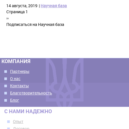
14 августа, 2019
Научная база
Нумерация
Страница 1
страниц
Следующая
››
страница
Подписаться на Научная база
КОМПАНИЯ
Партнеры
О нас
Контакты
Благотворительность
Блог
С НАМИ НАДЕЖНО
Опыт
Договор