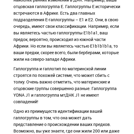
отцовская гаплогруппа Е. Гаплогруппы E исторически
встречаются в Африке. Есть два главных
подразделения E-гаплогруппы – E1 и E2. Они, в свою
очередь, имеют свои классификации. Например, если
вы являетесь частью гаплогруппы E1b1a1, ваш
предок, вероятно, происходил из южной части
Африки. Но если вы являетесь частью E1b1b1b1a, то
ваши предки, скорее всего, были берберами, которые
жили на северо-западе Африки.
Гаплогруппа и гаплотип по материнской линии
строятся по похожей системе, что может сбить с
толку. Очень важно отметить, что материнские и
отцовские группы совершенно разные. Гаплогруппа
YDNA J1 и гаплогруппа мтДНК J1 не имеют
совпадений!
Одно из преимуществ идентификации вашей
гаплогруппы в том, что она может дать
представление о происхождении ваших предков.
Возможно, вы уже знаете, где они жили 200 или даже