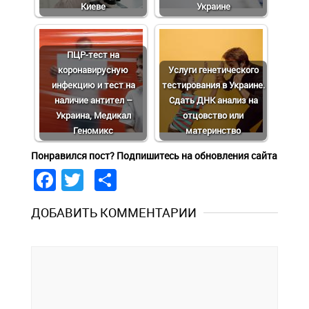
Киеве
Украине
ПЦР-тест на
коронавирусную
Услуги генетического
инфекцию и тест на
тестирования в Украине.
наличие антител –
Сдать ДНК анализ на
Украина, Медикал
отцовство или
Геномикс
материнство
Понравился пост? Подпишитесь на обновления сайта
Facebook
Twitter
Share
ДОБАВИТЬ КОММЕНТАРИИ