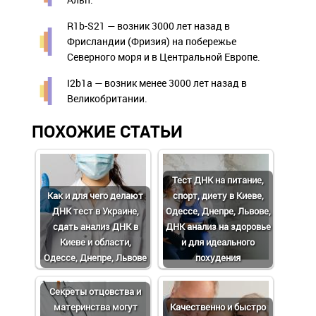
R1b-S21 — возник 3000 лет назад в
Фрисландии (Фризия) на побережье
Северного моря и в Центральной Европе.
I2b1a — возник менее 3000 лет назад в
Великобритании.
ПОХОЖИЕ СТАТЬИ
Тест ДНК на питание,
Как и для чего делают
спорт, диету в Киеве,
ДНК тест в Украине,
Одессе, Днепре, Львове,
сдать анализ ДНК в
ДНК анализ на здоровье
Киеве и области,
и для идеального
Одессе, Днепре, Львове
похудения
Cекреты отцовства и
материнства могут
Качественно и быстро