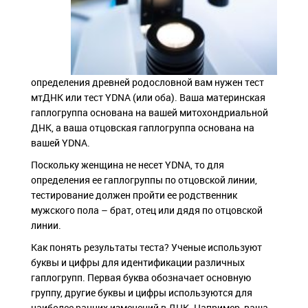
определения древней родословной вам нужен тест
мтДНК или тест YDNA (или оба). Ваша материнская
гаплогруппа основана на вашей митохондриальной
ДНК, а ваша отцовская гаплогруппа основана на
вашей YDNA.
Поскольку женщина не несет YDNA, то для
определения ее гаплогруппы по отцовской линии,
тестирование должен пройти ее родственник
мужского пола – брат, отец или дядя по отцовской
линии.
Как понять результаты теста? Ученые используют
буквы и цифры для идентификации различных
гаплогрупп. Первая буква обозначает основную
группу, другие буквы и цифры используются для
наиболее ранних изменений в ДНК. Например, ваша