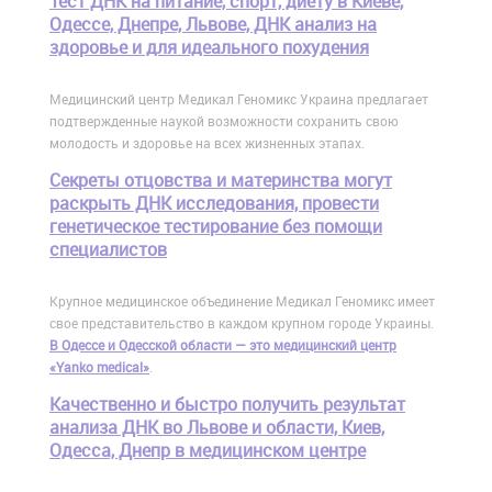
Тест ДНК на питание, спорт, диету в Киеве,
Одессе, Днепре, Львове, ДНК анализ на
здоровье и для идеального похудения
Медицинский центр Медикал Геномикс Украина предлагает
подтвержденные наукой возможности сохранить свою
молодость и здоровье на всех жизненных этапах.
Cекреты отцовства и материнства могут
раскрыть ДНК исследования, провести
генетическое тестирование без помощи
специалистов
Крупное медицинское объединение Медикал Геномикс имеет
свое представительство в каждом крупном городе Украины.
В Одессе и Одесской области — это медицинский центр
«Yanko medical»
.
Качественно и быстро получить результат
анализа ДНК во Львове и области, Киев,
Одесса, Днепр в медицинском центре