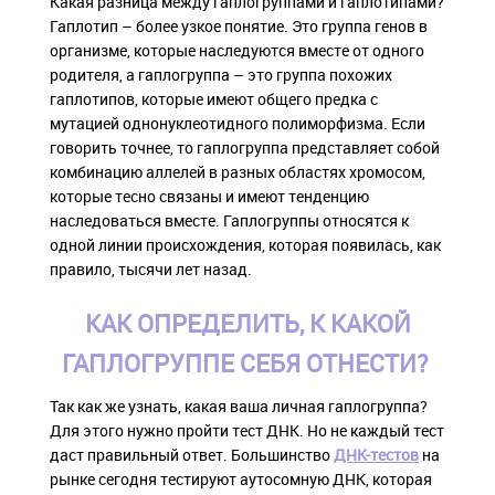
Какая разница между гаплогруппами и гаплотипами?
Гаплотип – более узкое понятие. Это группа генов в
организме, которые наследуются вместе от одного
родителя, а гаплогруппа – это группа похожих
гаплотипов, которые имеют общего предка с
мутацией однонуклеотидного полиморфизма. Если
говорить точнее, то гаплогруппа представляет собой
комбинацию аллелей в разных областях хромосом,
которые тесно связаны и имеют тенденцию
наследоваться вместе. Гаплогруппы относятся к
одной линии происхождения, которая появилась, как
правило, тысячи лет назад.
КАК ОПРЕДЕЛИТЬ, К КАКОЙ
ГАПЛОГРУППЕ СЕБЯ ОТНЕСТИ?
Так как же узнать, какая ваша личная гаплогруппа?
Для этого нужно пройти тест ДНК. Но не каждый тест
даст правильный ответ. Большинство
ДНК-тестов
на
рынке сегодня тестируют аутосомную ДНК, которая