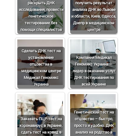
раскрыть ДНК
получить результат
исследования, провести
анализа ДНК во Львове
генетическое
и области, Киев, Одесса,
тестирование без
Днепр в медицинском
помощи специалистов
центре
Сделать ДНК тест на
установление
Компания Медикал
отцовства в
Геномикс Украина —
медицинском центре
лидер в оказании услуг
Медикал Геномикс
ДНК тестирования по
Украина
всей Украине
Генетический тест на
Заказать ПЦР-тест на
отцовство – быстро,
коронавирус в Украине,
просто и удобно. ДНК
сдать тест на ковид в
анализ на родство в