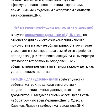
сформулировано в соответствии с правилами,
применимыми к судебным экспертизам в области
тестирования ДНК.
Чей материал необходим для теста на отцовство?
В случае
анонимного (домашнего) ДНК-теста
на
отцовство для личного ознакомления клиента
присутствие матери не обязательно. В этом случае,
участвуют в тесте предполагаемый отец и ребенок,
проводится ДНК-тест, включающий 24 ДНК-маркера.
Это позволяет получить определенные и
убедительные результаты в таком важном деле, как
установление отцовства.
Тест-ДНК для судебных целей
требует участия
ребенка, матери, предполагаемого отца и
предоставления личных данных, некоторых
документов. В Медикал Геномикс есть целая сеть
лабораторий по всей Украине (Днепр, Одесса,
Харьков, Львов), где берут материал для ДНК-