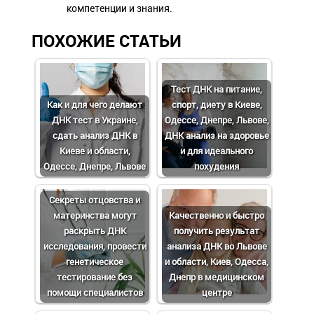
компетенции и знания.
ПОХОЖИЕ СТАТЬИ
Тест ДНК на питание,
Как и для чего делают
спорт, диету в Киеве,
ДНК тест в Украине,
Одессе, Днепре, Львове,
сдать анализ ДНК в
ДНК анализ на здоровье
Киеве и области,
и для идеального
Одессе, Днепре, Львове
похудения
Cекреты отцовства и
материнства могут
Качественно и быстро
раскрыть ДНК
получить результат
исследования, провести
анализа ДНК во Львове
генетическое
и области, Киев, Одесса,
тестирование без
Днепр в медицинском
помощи специалистов
центре