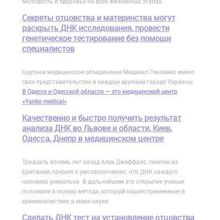
молодость и здоровье на всех жизненных этапах.
Cекреты отцовства и материнства могут
раскрыть ДНК исследования, провести
генетическое тестирование без помощи
специалистов
Крупное медицинское объединение Медикал Геномикс имеет
свое представительство в каждом крупном городе Украины.
В Одессе и Одесской области — это медицинский центр
«Yanko medical»
.
Качественно и быстро получить результат
анализа ДНК во Львове и области, Киев,
Одесса, Днепр в медицинском центре
Тридцать восемь лет назад Алек Джеффрис, генетик из
Британии, пришел к умозаключению, что ДНК каждого
человека уникальна. В дальнейшем это открытие ученые
положили в основу метода, который нашел применение в
криминалистике, в мире науки.
Сделать ДНК тест на установление отцовства