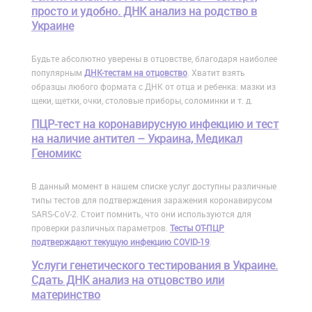
просто и удобно. ДНК анализ на родство в
Украине
Будьте абсолютно уверены в отцовстве, благодаря наиболее
популярным
ДНК-тестам на отцовство
. Хватит взять
образцы любого формата с ДНК от отца и ребенка: мазки из
щеки, щетки, очки, столовые приборы, соломинки и т. д.
ПЦР-тест на коронавирусную инфекцию и тест
на наличие антител – Украина, Медикал
Геномикс
В данный момент в нашем списке услуг доступны различные
типы тестов для подтверждения заражения коронавирусом
SARS-CoV-2. Стоит помнить, что они используются для
проверки различных параметров.
Тесты ОТ-ПЦР
подтверждают текущую инфекцию COVID-19
.
Услуги генетического тестирования в Украине.
Сдать ДНК анализ на отцовство или
материнство