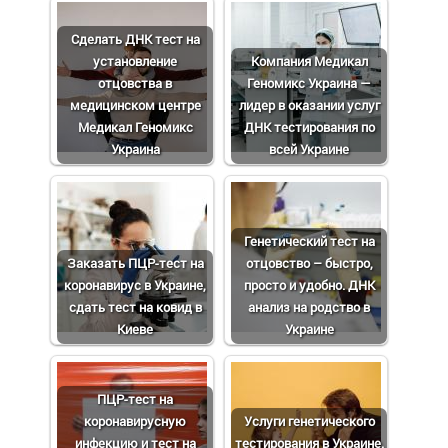
Сделать ДНК тест на
установление
Компания Медикал
отцовства в
Геномикс Украина —
медицинском центре
лидер в оказании услуг
Медикал Геномикс
ДНК тестирования по
Украина
всей Украине
Генетический тест на
Заказать ПЦР-тест на
отцовство – быстро,
коронавирус в Украине,
просто и удобно. ДНК
сдать тест на ковид в
анализ на родство в
Киеве
Украине
ПЦР-тест на
коронавирусную
Услуги генетического
инфекцию и тест на
тестирования в Украине.