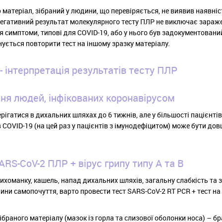
 матеріал, зібраний у людини, що перевіряється, не виявив наявні
 негативний результат молекулярного тесту ПЛР не виключає зараж
я симптоми, типові для COVID-19, або у нього був задокументовани
нується повторити тест на іншому зразку матеріалу.
- інтерпретація результатів тесту ПЛР
ня людей, інфікованих коронавірусом
рігатися в дихальних шляхах до 6 тижнів, але у більшості пацієнтів
 COVID-19 (на цей раз у пацієнтів з імунодефіцитом) може бути до
ARS-CoV-2 ПЛР + вірус грипу типу A та B
ихоманку, кашель, напад дихальних шляхів, загальну слабкість та з
ичини самопочуття, варто провести тест SARS-CoV-2 RT PCR + тест на 
браного матеріалу (мазок із горла та слизової оболонки носа) – бр