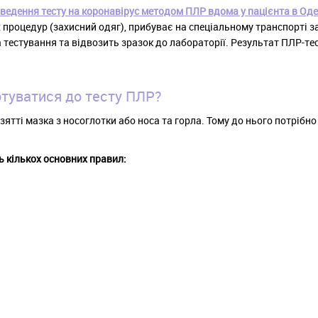
едення тесту на коронавірус методом ПЛР вдома у пацієнта в Одесі
 процедур (захисний одяг), прибуває на спеціальному транспорті з
 тестування та відвозить зразок до лабораторії. Результат ПЛР-те
отуватися до тесту ПЛР?
тті мазка з носоглотки або носа та горла. Тому до нього потрібно 
ь кількох основних правил: