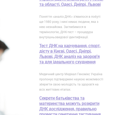
та області, Одесі, Дніпрі, Львові
Поняття «аналіз ДНК» з'явилося в побуті
ще 1980 року, і нині немає людини, яка з
нею незнайома. Заглибимося в
термінологію, ДНК-тест – процедура
внутрішньовидової ідентифікації.
Тест ДНК на харчування, спорт,
дієту в Києві, Одесі, Дніпрі,
Львові, ДНК аналіз на здоров'я
та для ідеального схуднення
Медичний центр Медікал Геномікс Україна
пропонує підтверджені наукою можливості
зберегти свою молодість та здоров'я на
всіх життєвих етапах.
Секрети батьківства та
материнства можуть розкрити
ДНК дослідження, правильно
провести генетичне тестування