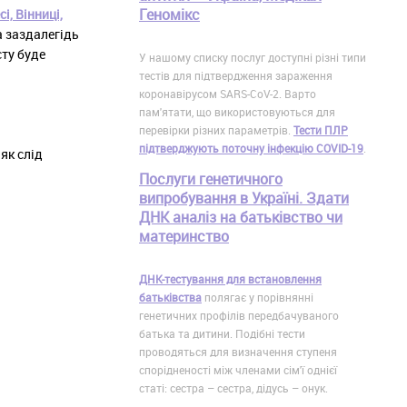
Геномікс
, Вінниці,
а заздалегідь
сту буде
У нашому списку послуг доступні різні типи
тестів для підтвердження зараження
коронавірусом SARS-CoV-2. Варто
пам'ятати, що використовуються для
перевірки різних параметрів.
Тести ПЛР
підтверджують поточну інфекцію COVID-19
.
як слід
Послуги генетичного
випробування в Україні. Здати
ДНК аналіз на батьківство чи
материнство
ДНК-тестування для встановлення
батьківства
полягає у порівнянні
генетичних профілів передбачуваного
батька та дитини. Подібні тести
проводяться для визначення ступеня
спорідненості між членами сім'ї однієї
статі: сестра – сестра, дідусь – онук.