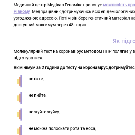
Медичний центр Медікал Геномікс пропонує
можливість пров
Рівному
. Медпрацівник дотримуючись всіх епідеміологічних
узгодженою адресою. Потім він бере генетичний матеріал на
доступний максимум через 48 годин.
Як підг
Молекулярний тест на коронавірус методом ПЛР полягає у взя
підготуватися.
Як мінімум за 2 години до тесту на коронавірус дотримуйтес
не їжте,
не пийте,
не жуйте жуйку,
не можна полоскати рота та носа,