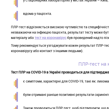
у стаціонарних лабораторіях у містах України – Київ,
вдома у пацієнта.
ПЛР-тест відрізняється високою чутливістю та специфічніст
незважаючи на інфекцію пацієнта, результат тесту може бут
матеріалу або
тест на коронавірус
був проведений надто пізн
Тому рекомендується узгоджувати кожен результат ПЛР-тест
коронавірусу або контакт з іншими людьми).
ПЛР-тест на 
Тест ПЛР на COVID-19 в Україні проводиться для підтвердж
є симптоми, характерні для COVID-19, такі як: лихома
були отримані раніше позитивні результати скринінг
Також проводиться ПЛР-тест, щоб підтвердити, що вір