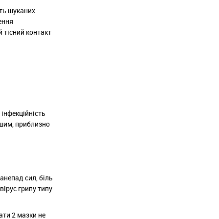
сть шуканих
ення
й тісний контакт
 інфекційність
вшим, приблизно
анепад сил, біль
вірус грипу типу
ати 2 мазки не