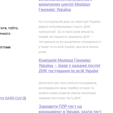
медичному центрі Медікал
Геномікс Україна
На сьогоднішній день на території України
дедалі популярнішими стають ДНК
ати, тобто,
лабораторії. За останні роки кількість
ичного
людей, які бажають замовити ДНК —
тестування на встановлення спорідненості
у Києві та по всій Україні, зросла в кілька
мптоми
разів.
Компанія Медікал Геномікс
Україна – лідер у наданні послуг
ДНК тестування по всій Україні
Дізнатися про своє етнічне походження,
досліджувати свою сімейну історію та
знайти нових родичів зовсім нескладно
усу SARS-CoV-2
).
завдяки простому тесту ДНК.
Замовити ПЛР-тест на
коронавірус в Україні, здати тест