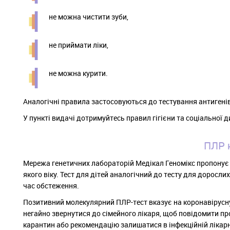
не можна чистити зуби,
не приймати ліки,
не можна курити.
Аналогічні правила застосовуються до тестування антигенів
У пункті видачі дотримуйтесь правил гігієни та соціальної 
ПЛР н
Мережа генетичних лабораторій Медікал Геномікс пропону
якого віку. Тест для дітей аналогічний до тесту для доросли
час обстеження.
Позитивний молекулярний ПЛР-тест вказує на коронавірусну 
негайно звернутися до сімейного лікаря, щоб повідомити пр
карантин або рекомендацію залишатися в інфекційній лікарн