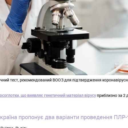
очний тест, рекомендований ВООЗ для підтвердження коронавірусно
носоглотки, що виявляє генетичний матеріал вірусу
приблизно за 2 
країна пропонує два варіанти проведення ПЛР-