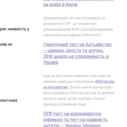
на ковід в Києві
Молекулярний тест на коронавірус за
допомогою ПЛР - це точний тест,
ряє наявність у
рекомендований ВООЗ для підтвердження
коронавірусної інфекції SARS-CoV-2.
Генетичний тест на батьківство
ьому не
– швидко, просто та зручно.
ДНК аналіз на спорідненість в
Україні
Будьте абсолютно впевнені в батьківстві
завдяки найбільш популярним
ДНК-тестам
на батьківство
. Досить взяти зразки будь-
якого формату з ДНК від батька та дитини:
мазки зі щоки, щітки, окуляри, столові
ологічних
прилади, соломинки тощо.
ПЛР-тест на коронавірусну
інфекцію та тест на наявність
антитіл – Україна, Медікал