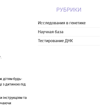
РУБРИКИ
Исследования в генетике
Научная база
Тестирование ДНК
т.
ж дітям будь-
ці з дитиною під
и інструкціям та
лючаючи