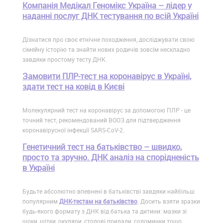
Компанія Медікал Геномікс Україна – лідер у
наданні послуг ДНК тестування по всій Україні
Дізнатися про своє етнічне походження, досліджувати свою
сімейну історію та знайти нових родичів зовсім нескладно
завдяки простому тесту ДНК.
Замовити ПЛР-тест на коронавірус в Україні,
здати тест на ковід в Києві
Молекулярний тест на коронавірус за допомогою ПЛР - це
точний тест, рекомендований ВООЗ для підтвердження
коронавірусної інфекції SARS-CoV-2.
Генетичний тест на батьківство – швидко,
просто та зручно. ДНК аналіз на спорідненість
в Україні
Будьте абсолютно впевнені в батьківстві завдяки найбільш
популярним
ДНК-тестам на батьківство
. Досить взяти зразки
будь-якого формату з ДНК від батька та дитини: мазки зі
щоки, щітки, окуляри, столові прилади, соломинки тощо.