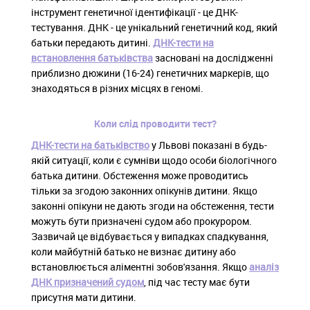
інструмент генетичної ідентифікації - це ДНК-
тестування. ДНК - це унікальний генетичний код, який
батьки передають дитині.
ДНК-тести на
встановлення батьківства
засновані на дослідженні
приблизно дюжини (16-24) генетичних маркерів, що
знаходяться в різних місцях в геномі.
Коли слід проводити тест?
ДНК-тести на батьківство
у Львові показані в будь-
якій ситуації, коли є сумніви щодо особи біологічного
батька дитини. Обстеження може проводитись
тільки за згодою законних опікунів дитини. Якщо
законні опікуни не дають згоди на обстеження, тести
можуть бути призначені судом або прокурором.
Зазвичай це відбувається у випадках спадкування,
коли майбутній батько не визнає дитину або
встановлюється аліментні зобов'язання. Якщо
аналіз
ДНК призначений судом
, під час тесту має бути
присутня мати дитини.