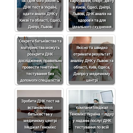
Як і для чого роблять
харчування, спорт, дієту
ДНК тест в Україні,
в Києві, Одесі, Дніпрі,
здати аналіз ДНК у
Львові, ДНК аналіз на
Києві та області, Одесі,
здоров'я та для
Дніпрі, Львові
ідеального схуднення
Секрети батьківства та
материнства можуть
Якісно та швидко
розкрити ДНК
отримати результат
дослідження, правильно
аналізу ДНК у Львові та
провести генетичне
області, Київ, Одеса,
тестування без
Дніпро у медичному
допомоги спеціалістів
центрі
Зробити ДНК тест на
встановлення
Компанія Медікал
батьківства у
Геномікс Україна – лідер
медичному центрі
у наданні послуг ДНК
Медікал Геномікс
тестування по всій