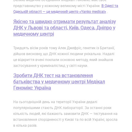
представництво у кожному великому місті України.
В Одесі та
Одеській області — це медичний центр «Yanko medical»
.
Якісно та швидко отримати результат аналізу
ДНК у Львові та області, Київ, Одеса, Дніпро у
медичному центрі
Тридцять вісім років тому Алек Джефріс, генетик із Британії,
дійшов висновку, що ДНК кожної людини унікальна. Надалі
це відкриття вчені поклали основою методу, який знайшов
застосування у криміналістиці, у світі науки.
Зробити ДНК тест на встановлення
батьківства у медичному центрі Медікал
Геномікс Україна
На сьогоднішній день на території України дедалі
популярнішими стають ДНК лабораторії. За останні роки
кількість людей, які бажають замовити ДНК — тестування на
встановлення спорідненості у Києві та по всій Україні, зросла
в кілька разів.