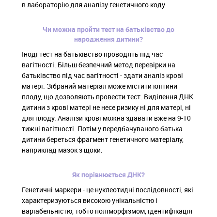
в лабораторію для аналізу генетичного коду.
Чи можна пройти тест на батьківство до
народження дитини?
Іноді тест на батьківство проводять під час
вагітності. Більш безпечний метод перевірки на
батьківство під час вагітності - здати аналіз крові
матері. Зібраний матеріал може містити клітини
плоду, що дозволяють провести тест. Виділення ДНК
дитини з крові матері не несе ризику ні для матері, ні
для плоду. Аналізи крові можна здавати вже на 9-10
тижні вагітності. Потім у передбачуваного батька
дитини береться фрагмент генетичного матеріалу,
наприклад мазок з щоки.
Як порівнюється ДНК?
Генетичні маркери - це нуклеотидні послідовності, які
характеризуються високою унікальністю і
варіабельністю, тобто поліморфізмом, ідентифікація