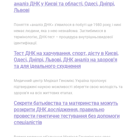
аналіз ДНК у Києві та області, Одесі, Дніпрі,
Львові
Поняття «аналіз ДНК» з'явилося в побуті ще 1980 року, і нині
немає людини, яка з нею незнайома. Заглибимося в
термінологію, ДНК-тест – процедура внутрішньовидової
ідентифікації.
Тест ДНК на харчування, спорт, дієту в Києві,
Одесі, Дніпрі, Львові, ДНК аналіз на здоров'я
та для ідеального схуднення
Медичний центр Медікал Геномікс Україна пропонує
підтверджені наукою можливості зберегти свою молодість та
здоров'я на всіх життєвих етапах.
Секрети батьківства та материнства можуть
розкрити ДНК дослідження, правильно
провести генетичне тестування без допомоги
спеціалістів
Велике медичне об'єднання Медікал Геномікс має своє