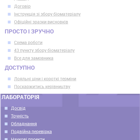
Договір
Інструкція зі збору біоматеріалу
Офіційні зразки висновків
ПРОСТО І ЗРУЧНО
Схема роботи
43 пункту збору біоматеріалу
Все для замовника
ДОСТУПНО
Лояльні ціни і короткі терміни
Поскаржитись керівництву
ЛАБОРАТОРІЯ
Досвід
Точність
Обладнання
Подвійна перевірка
Наукові проекти