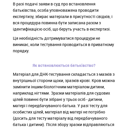
В разі подачі заяви в суд про встановлення
батьківства, особа уповноважена проводити
експертизу, збирає матеріали в присутності свідків, і
вся процедура повинна бути записана разом з
ідентифікацією осіб, що беруть участь в експертизі.
Ця необхідність дотримуватися процедури не
виникає, коли тестування проводиться в приватному
порядку.
Як встановлюється батьківство?
Матеріал для ДНК-тестування складається з мазків з
внутрішньої сторони щоки, зразків крові. Кров можна
замінити іншим біологічним матеріалом дитини,
наприклад нігтями. Зразки матеріалів для судових
цілей повинні бути зібрані у трьох осіб - дитини,
матері і передбачуваного батька. У разі тесту для
особистих цілей, матеріал від матері не потрібно
(досить для тесту матеріалу від передбачуваного
батька і дитини). Після збору зразки відправляються