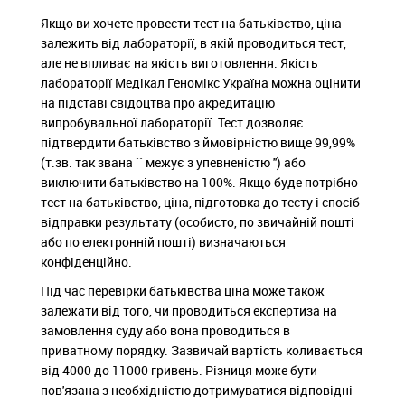
Якщо ви хочете провести тест на батьківство, ціна
залежить від лабораторії, в якій проводиться тест,
але не впливає на якість виготовлення. Якість
лабораторії Медікал Геномікс Україна можна оцінити
на підставі свідоцтва про акредитацію
випробувальної лабораторії. Тест дозволяє
підтвердити батьківство з ймовірністю вище 99,99%
(т.зв. так звана `` межує з упевненістю '') або
виключити батьківство на 100%. Якщо буде потрібно
тест на батьківство, ціна, підготовка до тесту і спосіб
відправки результату (особисто, по звичайній пошті
або по електронній пошті) визначаються
конфіденційно.
Під час перевірки батьківства ціна може також
залежати від того, чи проводиться експертиза на
замовлення суду або вона проводиться в
приватному порядку. Зазвичай вартість коливається
від 4000 до 11000 гривень. Різниця може бути
пов'язана з необхідністю дотримуватися відповідні