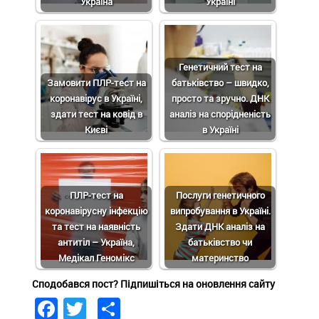
Україна
Україні
Генетичний тест на
Замовити ПЛР-тест на
батьківство – швидко,
коронавірус в Україні,
просто та зручно. ДНК
здати тест на ковід в
аналіз на спорідненість
Києві
в Україні
ПЛР-тест на
Послуги генетичного
коронавірусну інфекцію
випробування в Україні.
та тест на наявність
Здати ДНК аналіз на
антитіл – Україна,
батьківство чи
Медікал Геномікс
материнство
Сподобався пост? Підпишіться на оновлення сайту
Facebook
Twitter
Share