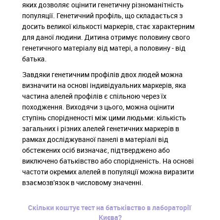
яких дозволяє оцінити генетичну різноманітність
популяції. Генетичний профіль, що складається з
досить великої кількості маркерів, стає характерним
для даної людини. Дитина отримує половину свого
генетичного матеріалу від матері, а половину - від
батька.
Завдяки генетичним профілів двох людей можна
визначити на основі індивідуальних маркерів, яка
частина алелей профілів є спільною через їх
походження. Виходячи з цього, можна оцінити
ступінь спорідненості між цими людьми: кількість
загальних і різних алелей генетичних маркерів в
рамках досліджуваної панелі в матеріалі від
обстежених осіб визначає, підтверджено або
виключено батьківство або спорідненість. На основі
частоти окремих алелей в популяції можна виразити
взаємозв'язок в числовому значенні.
Скільки коштує тест на батьківство в лабораторії
Києва?