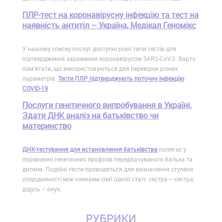
ПЛР-тест на коронавірусну інфекцію та тест на
наявність антитіл – Україна, Медікал Геномікс
У нашому списку послуг доступні різні типи тестів для
підтвердження зараження коронавірусом SARS-CoV-2. Варто
пам'ятати, що використовуються для перевірки різних
параметрів.
Тести ПЛР підтверджують поточну інфекцію
COVID-19
.
Послуги генетичного випробування в Україні.
Здати ДНК аналіз на батьківство чи
материнство
ДНК-тестування для встановлення батьківства
полягає у
порівнянні генетичних профілів передбачуваного батька та
дитини. Подібні тести проводяться для визначення ступеня
спорідненості між членами сім'ї однієї статі: сестра – сестра,
дідусь – онук.
РУБРИКИ