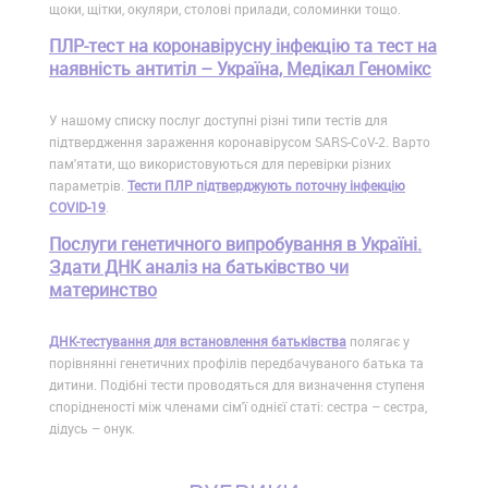
щоки, щітки, окуляри, столові прилади, соломинки тощо.
ПЛР-тест на коронавірусну інфекцію та тест на
наявність антитіл – Україна, Медікал Геномікс
У нашому списку послуг доступні різні типи тестів для
підтвердження зараження коронавірусом SARS-CoV-2. Варто
пам'ятати, що використовуються для перевірки різних
параметрів.
Тести ПЛР підтверджують поточну інфекцію
COVID-19
.
Послуги генетичного випробування в Україні.
Здати ДНК аналіз на батьківство чи
материнство
ДНК-тестування для встановлення батьківства
полягає у
порівнянні генетичних профілів передбачуваного батька та
дитини. Подібні тести проводяться для визначення ступеня
спорідненості між членами сім'ї однієї статі: сестра – сестра,
дідусь – онук.