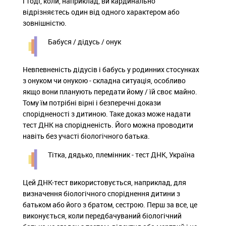
і тоді, коли, наприклад, ви кардинально
відрізняєтесь один від одного характером або
зовнішністю.
Бабуся / дідусь / онук
Невпевненість дідусів і бабусь у родинних стосунках
з онуком чи онукою - складна ситуація, особливо
якщо вони планують передати йому / їй своє майно.
Тому їм потрібні вірні і безперечні докази
спорідненості з дитиною. Таке доказ може надати
тест ДНК на спорідненість. Його можна проводити
навіть без участі біологічного батька.
Тітка, дядько, племінник - тест ДНК, Україна
Цей ДНК-тест використовується, наприклад, для
визначення біологічного споріднення дитини з
батьком або його з братом, сестрою. Перш за все, це
виконується, коли передбачуваний біологічний