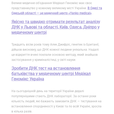
Велике медичне об'єднання Медікал Геномікс має своє
представництво у кожному великому місті України.
В Одесі та
Одеській області — це медичний центр «Yanko medical»
.
Якісно та швидко отримати результат аналізу
ДНК у Львові та області, Київ, Одеса, Дніпро у
медичному центрі
Тридцять вісім років тому Алек Джефріс, генетик із Британії,
дійшов висновку, що ДНК кожної людини унікальна. Надалі
це відкриття вчені поклали основою методу, який знайшов
застосування у криміналістиці, у світі науки.
Зробити ДНК тест на встановлення
батьківства у медичному центрі Медікал
Геномікс Україна
На сьогоднішній день на території України дедалі
популярнішими стають ДНК лабораторії. За останні роки
кількість людей, які бажають замовити ДНК — тестування на
встановлення спорідненості у Києві та по всій Україні, зросла
в кілька разів.