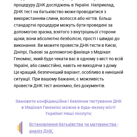
процедуру ДНК досліджень в Україні. Наприклад,
ДНК тест на батьківство може проводитися з
використанням слини, волосся або нігтів. Більш
стандартні процедури можуть бути проведені за
допомогою зразка, взятого з внутрішньої сторони
щоки, вони абсолютно безболісні, прості і швидкі до
виконання. Ви можете провести ДНК-тести в Києві,
Дніпрі, Львові за допомогою фахівця з Медікал
Геномікс, який буде чекати вас в одному з міст по всій
Україні, або самостійно, навіть не виходячи з дому.
Це кращий, безпечніший варіант, особливо в нинішній
ситуації. При вашому бажанні, є можливість
провести ДНК тест анонімно, без документів.
Замовити конфіденційне і безпечне тестування ДНК
в Медікал Геномікс можна в будь-якому місті
України! Наші послуги:
Встановлення батьківства чи материнства -
аналіз ДНК
,