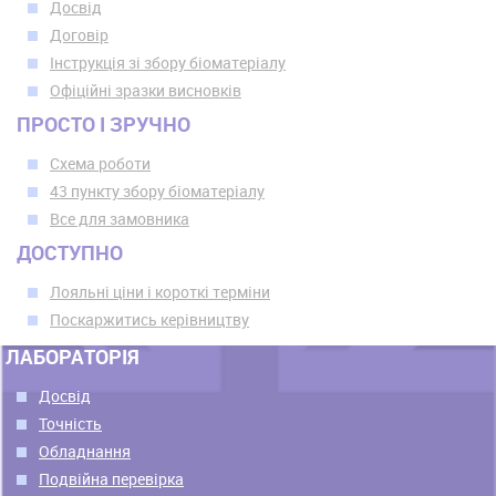
Досвід
Договір
Інструкція зі збору біоматеріалу
Офіційні зразки висновків
ПРОСТО І ЗРУЧНО
Схема роботи
43 пункту збору біоматеріалу
Все для замовника
ДОСТУПНО
Лояльні ціни і короткі терміни
Поскаржитись керівництву
ЛАБОРАТОРІЯ
Досвід
Точність
Обладнання
Подвійна перевірка