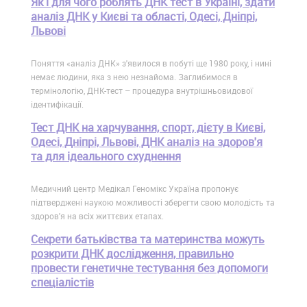
Як і для чого роблять ДНК тест в Україні, здати
аналіз ДНК у Києві та області, Одесі, Дніпрі,
Львові
Поняття «аналіз ДНК» з'явилося в побуті ще 1980 року, і нині
немає людини, яка з нею незнайома. Заглибимося в
термінологію, ДНК-тест – процедура внутрішньовидової
ідентифікації.
Тест ДНК на харчування, спорт, дієту в Києві,
Одесі, Дніпрі, Львові, ДНК аналіз на здоров'я
та для ідеального схуднення
Медичний центр Медікал Геномікс Україна пропонує
підтверджені наукою можливості зберегти свою молодість та
здоров'я на всіх життєвих етапах.
Секрети батьківства та материнства можуть
розкрити ДНК дослідження, правильно
провести генетичне тестування без допомоги
спеціалістів