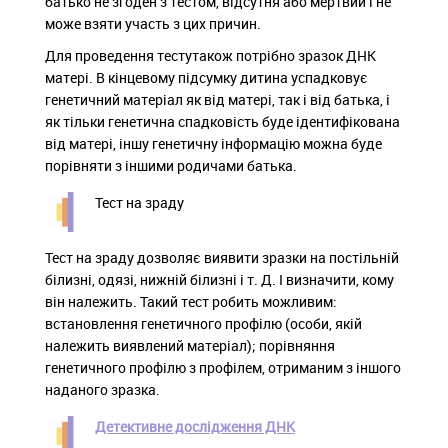
батько не згоден з тестом, відсутня або мертвий і не
може взяти участь з цих причин.
Для проведення тестутакож потрібно зразок ДНК
матері. В кінцевому підсумку дитина успадковує
генетичний матеріал як від матері, так і від батька, і
як тільки генетична спадковість буде ідентифікована
від матері, іншу генетичну інформацію можна буде
порівняти з іншими родичами батька.
Тест на зраду
Тест на зраду дозволяє виявити зразки на постільній
білизні, одязі, нижній білизні і т. Д. І визначити, кому
він належить. Такий тест робить можливим:
встановлення генетичного профілю (особи, якій
належить виявлений матеріал); порівняння
генетичного профілю з профілем, отриманим з іншого
наданого зразка.
Детективне дослідження ДНК