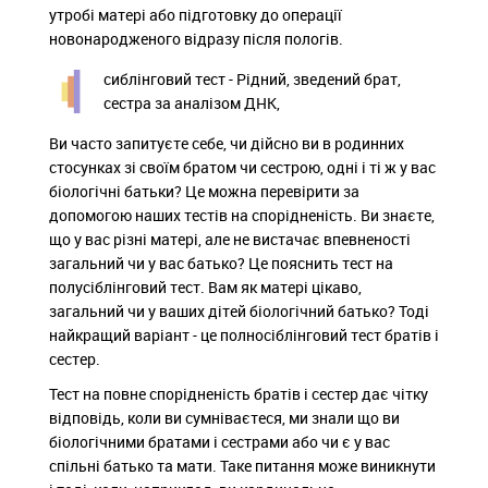
утробі матері або підготовку до операції
новонародженого відразу після пологів.
сиблінговий тест - Рідний, зведений брат,
сестра за аналізом ДНК,
Ви часто запитуєте себе, чи дійсно ви в родинних
стосунках зі своїм братом чи сестрою, одні і ті ж у вас
біологічні батьки? Це можна перевірити за
допомогою наших тестів на спорідненість. Ви знаєте,
що у вас різні матері, але не вистачає впевненості
загальний чи у вас батько? Це пояснить тест на
полусіблінговий тест. Вам як матері цікаво,
загальний чи у ваших дітей біологічний батько? Тоді
найкращий варіант - це полносіблінговий тест братів і
сестер.
Тест на повне спорідненість братів і сестер дає чітку
відповідь, коли ви сумніваєтеся, ми знали що ви
біологічними братами і сестрами або чи є у вас
спільні батько та мати. Таке питання може виникнути