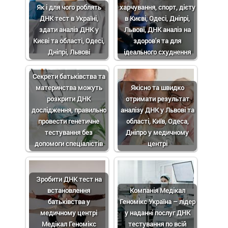
Як і для чого роблять
харчування, спорт, дієту
ДНК тест в Україні,
в Києві, Одесі, Дніпрі,
здати аналіз ДНК у
Львові, ДНК аналіз на
Києві та області, Одесі,
здоров'я та для
Дніпрі, Львові
ідеального схуднення
Секрети батьківства та
материнства можуть
Якісно та швидко
розкрити ДНК
отримати результат
дослідження, правильно
аналізу ДНК у Львові та
провести генетичне
області, Київ, Одеса,
тестування без
Дніпро у медичному
допомоги спеціалістів
центрі
Зробити ДНК тест на
встановлення
Компанія Медікал
батьківства у
Геномікс Україна – лідер
медичному центрі
у наданні послуг ДНК
Медікал Геномікс
тестування по всій