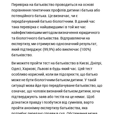
Перевірка на батьківство проводиться на основі
порівняння генетичних профілів дитини і батька або
потенційного батька. Це визначає, чи є
передбачуваний батько біологічним. В даний час
така перевірка є найшвидшим і в той же час
найефективнішим методом визначення юридичного
та біологічного батьківства. Відправляючи на
експертизу, ми отримуємо однозначний результат,
який підтверджує (99,9%) або виключає (100%)
батьківство.
Ви можете пройти тест на батьківство в Києві, Дніпрі,
Одесі, Харкові, Львові в будь-який час. Цей тест
особливо корисний, коли ви підозрюєте, що батько
може не бути біологічним батьком дитини. У такій
ситуації мова йде про передбачуване батьківство, що
означає, що чоловік визнаний батьком дитини, хоча
підтверджують заяв або тестів на це немає. Щоб
дізнатися правду і позбутися від сумнівів, варто
пройти анонімну експертизу батьківства, яка
потребує передачі справи в суд. Обстеження може