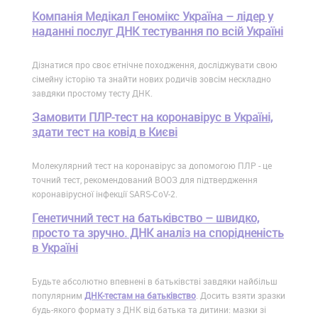
Компанія Медікал Геномікс Україна – лідер у
наданні послуг ДНК тестування по всій Україні
Дізнатися про своє етнічне походження, досліджувати свою
сімейну історію та знайти нових родичів зовсім нескладно
завдяки простому тесту ДНК.
Замовити ПЛР-тест на коронавірус в Україні,
здати тест на ковід в Києві
Молекулярний тест на коронавірус за допомогою ПЛР - це
точний тест, рекомендований ВООЗ для підтвердження
коронавірусної інфекції SARS-CoV-2.
Генетичний тест на батьківство – швидко,
просто та зручно. ДНК аналіз на спорідненість
в Україні
Будьте абсолютно впевнені в батьківстві завдяки найбільш
популярним
ДНК-тестам на батьківство
. Досить взяти зразки
будь-якого формату з ДНК від батька та дитини: мазки зі