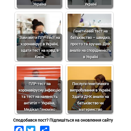
Україна
Україні
Генетичний тест на
Замовити ПЛР-тест на
батьківство – швидко,
коронавірус в Україні,
просто та зручно. ДНК
здати тест на ковід в
аналіз на спорідненість
Києві
в Україні
ПЛР-тест на
Послуги генетичного
коронавірусну інфекцію
випробування в Україні.
та тест на наявність
Здати ДНК аналіз на
антитіл – Україна,
батьківство чи
Медікал Геномікс
материнство
Сподобався пост? Підпишіться на оновлення сайту
Facebook
Twitter
Share