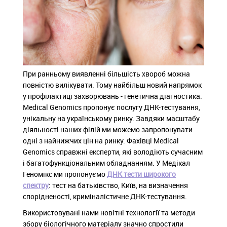
При ранньому виявленні більшість хвороб можна
повністю вилікувати. Тому найбільш новий напрямок
у профілактиці захворювань - генетична діагностика.
Medical Genomics пропонує послугу ДНК-тестування,
унікальну на українському ринку. Завдяки масштабу
діяльності наших філій ми можемо запропонувати
одні з найнижчих цін на ринку. Фахівці Medical
Genomics справжні експерти, які володіють сучасним
і багатофункціональним обладнанням. У Медікал
Геномікс ми пропонуємо
ДНК тести широкого
спектру
: тест на батьківство, Київ, на визначення
спорідненості, криміналістичне ДНК-тестування.
Використовувані нами новітні технології та методи
збору біологічного матеріалу значно спростили