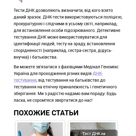
Тести ДНК дозволяють визначити, від кого взято
даний зразок. ДНК-тести використовуються поліцією,
прокуратурою і слідчими в усьому світі, наприклад,
для встановлення особи підозрюваного. Детективне
тестування ДНК може використовуватися для
ідентифікації людей, тесту на зраду, встановлення
спорідненості (наприклад, сестра-сестра, дідусь-
внучка) і батьківства.
Ви можете зв'язатися з фахівцями Медікал Геномікс
Україна для проходження різних видів
ДНК-
тестування
, від тестування на батьківство до
тестування на етнічну приналежність і генетичного
зберігання. Ми з радістю надамо вам пораду. Будь
ласка, не соромтеся звертатися до нас!
ПОХОЖИЕ СТАТЬИ
Тест ДНК на