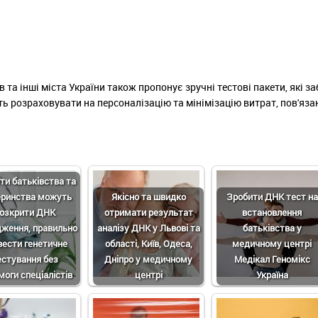
ів та інші міста України також пропонує зручні тестові пакети, які 
ь розраховувати на персоналізацію та мінімізацію витрат, пов'яза
ти батьківства та
ринства можуть
Якісно та швидко
Зробити ДНК тест на
озкрити ДНК
отримати результат
встановлення
дження, правильно
аналізу ДНК у Львові та
батьківства у
вести генетичне
області, Київ, Одеса,
медичному центрі
естування без
Дніпро у медичному
Медікал Геномікс
оги спеціалістів
центрі
Україна