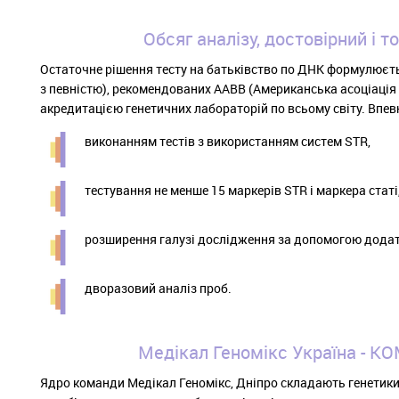
Обсяг аналізу, достовірний і т
Остаточне рішення тесту на батьківство по ДНК формулюєтьс
з певністю), рекомендованих AABB (Американська асоціація 
акредитацією генетичних лабораторій по всьому світу. Впев
виконанням тестів з використанням систем STR,
тестування не менше 15 маркерів STR і маркера статі
розширення галузі дослідження за допомогою додатко
дворазовий аналіз проб.
Медікал Геномікс Україна - 
Ядро команди Медікал Геномікс, Дніпро складають генетики