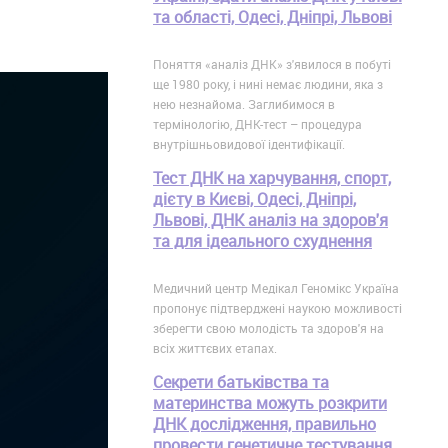
та області, Одесі, Дніпрі, Львові
Поняття «аналіз ДНК» з'явилося в побуті
ще 1980 року, і нині немає людини, яка з
нею незнайома. Заглибимося в
термінологію, ДНК-тест – процедура
внутрішньовидової ідентифікації.
Тест ДНК на харчування, спорт,
дієту в Києві, Одесі, Дніпрі,
Львові, ДНК аналіз на здоров'я
та для ідеального схуднення
Медичний центр Медікал Геномікс Україна
пропонує підтверджені наукою можливості
зберегти свою молодість та здоров'я на
всіх життєвих етапах.
Секрети батьківства та
материнства можуть розкрити
ДНК дослідження, правильно
провести генетичне тестування