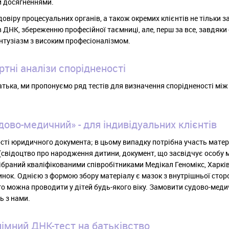
и досягненнями.
овіру процесуальних органів, а також окремих клієнтів не тільки 
в ДНК, збереженню професійної таємниці, але, перш за все, завдяки
ентузіазм з високим професіоналізмом.
тні аналізи спорідненості
тька, ми пропонуємо ряд тестів для визначення спорідненості мі
дово-медичний» - для індивідуальних клієнтів
ті юридичного документа; в цьому випадку потрібна участь матері
свідоцтво про народження дитини, документ, що засвідчує особу м
ібраний кваліфікованими співробітниками Медікал Геномікс, Харкі
удинок. Однією з формою збору матеріалу є мазок з внутрішньої стор
ого можна проводити у дітей будь-якого віку. Замовити судово-мед
ь з нами.
імний ДНК-тест на батьківство