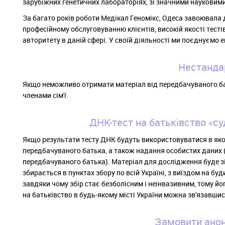
зарубіжних генетичних лабораторіях, зі значними науковим
За багато років роботи Медікал Геномікс, Одеса завоювала д
професійному обслуговуванню клієнтів, високій якості тесті
авторитету в даній сфері. У своїй діяльності ми поєднуємо 
Нестандар
Якщо неможливо отримати матеріал від передбачуваного ба
членами сім'ї.
ДНК-тест на батьківство «су
Якщо результати тесту ДНК будуть використовуватися в якос
передбачуваного батька, а також надання особистих даних (
передбачуваного батька). Матеріал для дослідження буде з
збирається в пунктах збору по всій Україні, з виїздом на б
завдяки чому збір стає безболісним і неінвазивним, тому й
на батьківство в будь-якому місті України можна зв'язавшис
Замовити анон