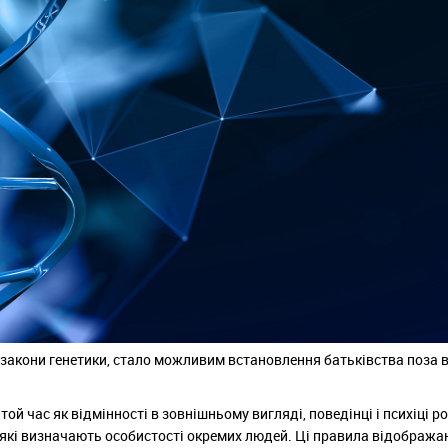
і закони генетики, стало можливим встановлення батьківства поза 
ой час як відмінності в зовнішньому вигляді, поведінці і психіці р
, які визначають особистості окремих людей. Ці правила відобража