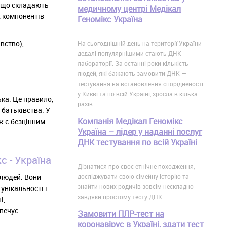
, що складають
медичному центрі Медікал
х компонентів
Геномікс Україна
вство),
На сьогоднішній день на території України
дедалі популярнішими стають ДНК
лабораторії. За останні роки кількість
людей, які бажають замовити ДНК —
тестування на встановлення спорідненості
у Києві та по всій Україні, зросла в кілька
ька. Це правило,
разів.
батьківства. У
Компанія Медікал Геномікс
ж є безцінним
Україна – лідер у наданні послуг
ДНК тестування по всій Україні
с - Україна
Дізнатися про своє етнічне походження,
досліджувати свою сімейну історію та
 людей. Вони
знайти нових родичів зовсім нескладно
унікальності і
завдяки простому тесту ДНК.
і,
зпечує
Замовити ПЛР-тест на
коронавірус в Україні, здати тест