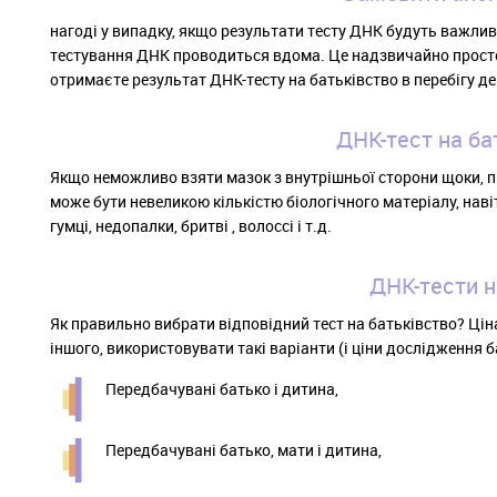
нагоді у випадку, якщо результати тесту ДНК будуть важлив
тестування ДНК проводиться вдома. Це надзвичайно просто і
отримаєте результат ДНК-тесту на батьківство в перебігу де
ДНК-тест на ба
Якщо неможливо взяти мазок з внутрішньої сторони щоки, п
може бути невеликою кількістю біологічного матеріалу, наві
гумці, недопалки, бритві , волоссі і т.д.
ДНК-тести на
Як правильно вибрати відповідний тест на батьківство? Ціна
іншого, використовувати такі варіанти (і ціни дослідження б
Передбачувані батько і дитина,
Передбачувані батько, мати і дитина,