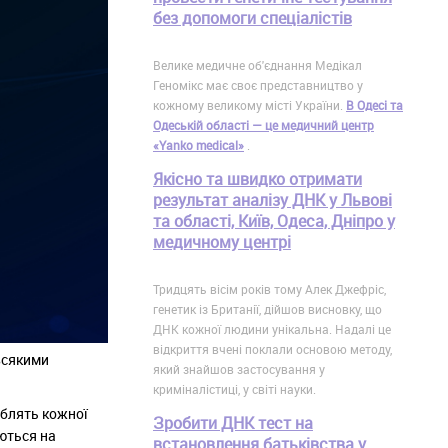
без допомоги спеціалістів
Велике медичне об'єднання Медікал
Геномікс має своє представництво у
кожному великому місті України.
В Одесі та
Одеській області — це медичний центр
«Yanko medical»
.
Якісно та швидко отримати
результат аналізу ДНК у Львові
та області, Київ, Одеса, Дніпро у
медичному центрі
Тридцять вісім років тому Алек Джефріс,
генетик із Британії, дійшов висновку, що
ДНК кожної людини унікальна. Надалі це
відкриття вчені поклали основою методу,
всякими
який знайшов застосування у
криміналістиці, у світі науки.
облять кожної
Зробити ДНК тест на
ються на
встановлення батьківства у