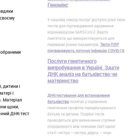
Геномікс
завдяки
 своєму
У нашому списку послуг доступні різні типи
тестів для підтвердження зараження
коронавірусом SARS-CoV-2. Варто
пам'ятати, що використовуються для
перевірки різних параметрів.
Тести ПЛР
підтверджують поточну інфекцію COVID-19
.
ж обраними
Послуги генетичного
випробування в Україні. Здати
ДНК аналіз на батьківство чи
материнство
, дитини і
атері і
ДНК-тестування для встановлення
в. Матеріал
батьківства
полягає у порівнянні
они щоки,
генетичних профілів передбачуваного
ичний ДНК-тест
батька та дитини. Подібні тести
проводяться для визначення ступеня
спорідненості між членами сім'ї однієї
статі: сестра – сестра, дідусь – онук.