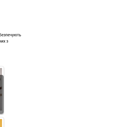
забезпечують
них з