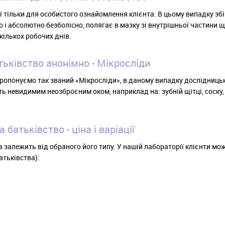
і тільки для особистого ознайомлення клієнта. В цьому випадку зб
 абсолютно безболісно, ​​полягає в мазку зі внутрішньої частини щ
кількох робочих днів.
тьківство анонімно - Мікросліди
ропонуємо так званий «Мікросліди», в даному випадку дослідниць
ть невидимим неозброєним оком, наприклад на: зубній щітці, соску
 батьківство - ціна і варіації
 залежить від обраного його типу. У нашій лабораторії клієнти мож
атьківства):