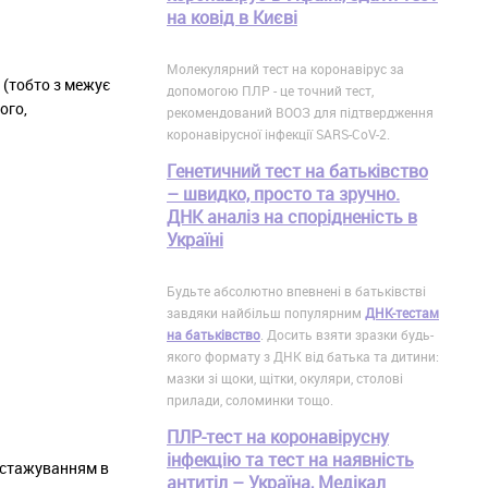
на ковід в Києві
Молекулярний тест на коронавірус за
 (тобто з межує
допомогою ПЛР - це точний тест,
ого,
рекомендований ВООЗ для підтвердження
коронавірусної інфекції SARS-CoV-2.
Генетичний тест на батьківство
– швидко, просто та зручно.
ДНК аналіз на спорідненість в
Україні
Будьте абсолютно впевнені в батьківстві
завдяки найбільш популярним
ДНК-тестам
на батьківство
. Досить взяти зразки будь-
якого формату з ДНК від батька та дитини:
мазки зі щоки, щітки, окуляри, столові
прилади, соломинки тощо.
ПЛР-тест на коронавірусну
інфекцію та тест на наявність
, стажуванням в
антитіл – Україна, Медікал