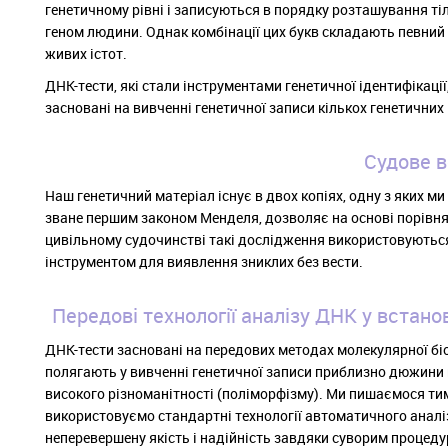
генетичному рівні і записуються в порядку розташування ті
геном людини. Однак комбінації цих букв складають певний 
живих істот.
ДНК-тести, які стали інструментами генетичної ідентифікації
засновані на вивченні генетичної записи кількох генетичних
Судове в
Наш генетичний матеріал існує в двох копіях, одну з яких ми
зване першим законом Менделя, дозволяє на основі порівня
цивільному судочинстві такі дослідження використовуються 
інструментом для виявлення зниклих без вести.
Передові технології аналізу ДНК у встанов
ДНК-тести засновані на передових методах молекулярної біо
полягають у вивченні генетичної записи приблизно дюжини г
високого різноманітності (поліморфізму). Ми пишаємося тим
використовуємо стандартні технології автоматичного аналіз
неперевершену якість і надійність завдяки суворим процед