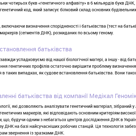
льки чотирьох букв «генетичного алфавіту» в 6 мільярдів букв ДНК
генетичний код, який записує білковий склад основних будівельни
, включаючи визначення спорідненості і батьківства (тест на батькі
 маркерів (сегментів ДНК), розкиданих по всьому геному.
становлення батьківства
 завжди успадковуємо від нашої біологічної матері, а іншу - від бат
ння генетичних профілів остаточно вирішити проблему визначення 
в таких випадках, як судове встановлення батьківства. Вони тако
ленні батьківства від компанії Медікал Геномік
логії, які дозволяють аналізувати генетичний матеріал, зібраний у
енетичних маркерів, які відповідають основним критеріям високої 
, що, будучи одним з небагатьох центрів дослідження ДНК в Україн
у ДНК на базі найсучасніших робочих станцій. Ця технологія забе
урам звернення із зразками ДНК.