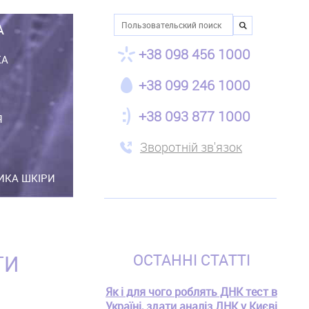
Пошук
А
+38 098 456 1000
КА
+38 099 246 1000
+38 093 877 1000
Я
Зворотній зв'язок
ТИКА ШКІРИ
ТИ
ОСТАННІ СТАТТІ
Як і для чого роблять ДНК тест в
Україні, здати аналіз ДНК у Києві