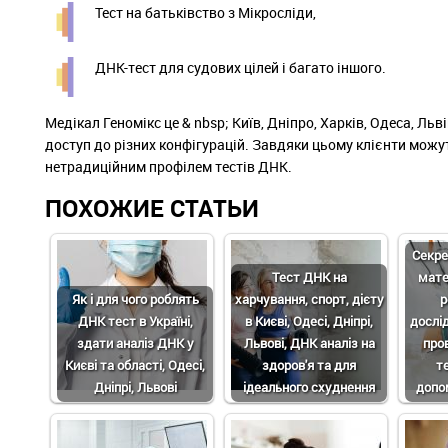
Тест на батьківство з Мікросліди,
ДНК-тест для судових цілей і багато іншого.
Медікал Геномікс це & nbsp; Київ, Дніпро, Харків, Одеса, Льв
доступ до різних конфігурацій. Завдяки цьому клієнти можут
нетрадиційним профілем тестів ДНК.
ПОХОЖИЕ СТАТЬИ
Секре
Тест ДНК на
мате
Як і для чого роблять
харчування, спорт, дієту
р
ДНК тест в Україні,
в Києві, Одесі, Дніпрі,
дослі
здати аналіз ДНК у
Львові, ДНК аналіз на
про
Києві та області, Одесі,
здоров'я та для
т
Дніпрі, Львові
ідеального схуднення
допом