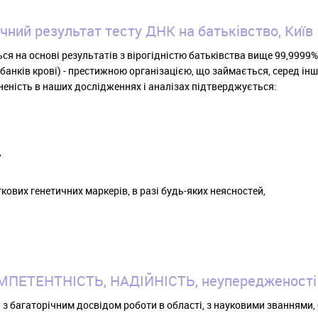
очний результат тесту ДНК на батьківство, Київ
я на основі результатів з вірогідністю батьківства вище 99,9999%
банків крові) - престижною організацією, що займається, серед інш
неність в наших дослідженнях і аналізах підтверджується:
,
вих генетичних маркерів, в разі будь-яких неясностей,
КОМПЕТЕНТНІСТЬ, НАДІЙНІСТЬ, неупередженості
 з багаторічним досвідом роботи в області, з науковими званнями