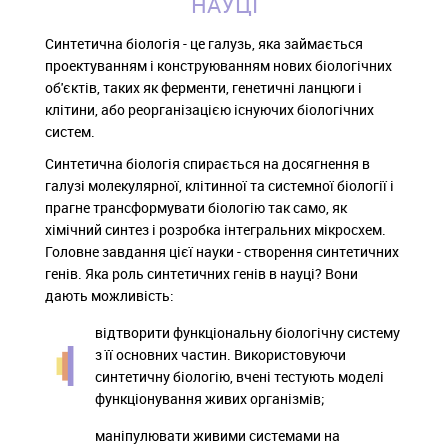
НАУЦІ
Синтетична біологія - це галузь, яка займається
проектуванням і конструюванням нових біологічних
об'єктів, таких як ферменти, генетичні ланцюги і
клітини, або реорганізацією існуючих біологічних
систем.
Синтетична біологія спирається на досягнення в
галузі молекулярної, клітинної та системної біології і
прагне трансформувати біологію так само, як
хімічний синтез і розробка інтегральних мікросхем.
Головне завдання цієї науки - створення синтетичних
генів. Яка роль синтетичних генів в науці? Вони
дають можливість:
відтворити функціональну біологічну систему
з її основних частин. Використовуючи
синтетичну біологію, вчені тестують моделі
функціонування живих організмів;
маніпулювати живими системами на