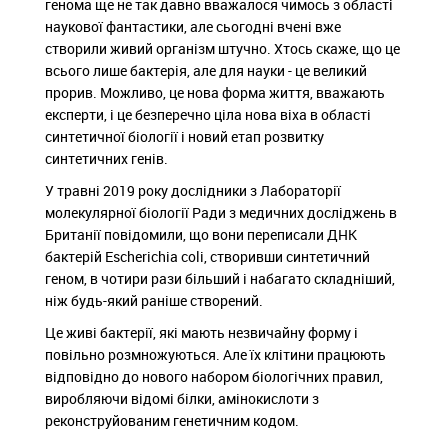
генома ще не так давно вважалося чимось з області
наукової фантастики, але сьогодні вчені вже
створили живий організм штучно. Хтось скаже, що це
всього лише бактерія, але для науки - це великий
прорив. Можливо, це нова форма життя, вважають
експерти, і це безперечно ціла нова віха в області
синтетичної біології і новий етап розвитку
синтетичних генів.
У травні 2019 року дослідники з Лабораторії
молекулярної біології Ради з медичних досліджень в
Британії повідомили, що вони переписали ДНК
бактерій Escherichia coli, створивши синтетичний
геном, в чотири рази більший і набагато складніший,
ніж будь-який раніше створений.
Це живі бактерії, які мають незвичайну форму і
повільно розмножуються. Але їх клітини працюють
відповідно до нового набором біологічних правил,
виробляючи відомі білки, амінокислоти з
реконструйованим генетичним кодом.