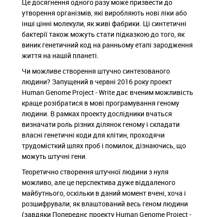
Це досягнення одного разу може призвести до
утворення організмів, які виробляють нові ліки або
інші цінні молекули, як живі фабрики. Ці синтетичні
бактерії також можуть стати підказкою до того, як
виник генетичний код на ранньому етапі зародження
життя на нашій планеті.
Чи можливе створення штучно синтезованого
людини? Запущений в червні 2016 року проект
Human Genome Project - Write дає вченим можливість
краще розібратися в мові програмування геному
людини. В рамках проекту дослідники вчаться
визначати роль різних ділянок геному і складати
власні генетичні коди для клітин, проходячи
трудомісткий шлях проб і помилок, дізнаючись, що
можуть штучні гени.
Теоретично створення штучної людини з нуля
можливо, але це перспектива дуже віддаленого
майбутнього, оскільки в даний момент вчені, хоча і
розшифрували, як влаштований весь геном людини
(завдяки Попереднє проекту Human Genome Project -