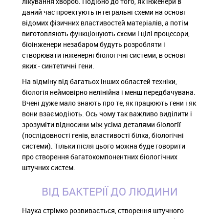
лікування хвороб. Подібно до того, як інженери в
даний час проектують інтегральні схеми на основі
відомих фізичних властивостей матеріалів, а потім
виготовляють функціонують схеми і цілі процесори,
біоінженери незабаром будуть розробляти і
створювати інженерні біологічні системи, в основі
яких - синтетичні гени.
На відміну від багатьох інших областей техніки,
біологія неймовірно нелінійна і менш передбачувана.
Вчені дуже мало знають про те, як працюють гени і як
вони взаємодіють. Ось чому так важливо виділити і
зрозуміти відносини між усіма деталями біології
(послідовності генів, властивості білка, біологічні
системи). Тільки після цього можна буде говорити
про створення багатокомпонентних біологічних
штучних систем.
ВІД БАКТЕРІЇ ДО ЛЮДИНИ
Наука стрімко розвивається, створення штучного