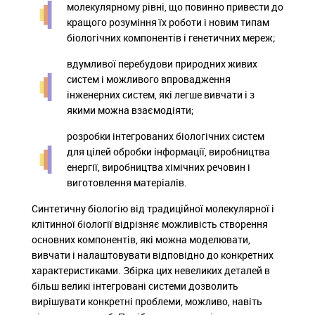
молекулярному рівні, що повинно привести до
кращого розуміння їх роботи і новим типам
біологічних компонентів і генетичних мереж;
вдумливої ​​перебудови природних живих
систем і можливого впровадження
інженерних систем, які легше вивчати і з
якими можна взаємодіяти;
розробки інтегрованих біологічних систем
для цілей обробки інформації, виробництва
енергії, виробництва хімічних речовин і
виготовлення матеріалів.
Синтетичну біологію від традиційної молекулярної і
клітинної біології відрізняє можливість створення
основних компонентів, які можна моделювати,
вивчати і налаштовувати відповідно до конкретних
характеристиками. Збірка цих невеликих деталей в
більш великі інтегровані системи дозволить
вирішувати конкретні проблеми, можливо, навіть