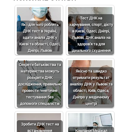
Тест ДНК на
Як і для чого роблять
харчування, спорт, дієту
ДНК тест в Україні,
в Києві, Одесі, Дніпрі,
здати аналіз ДНК у
Львові, ДНК аналіз на
Києві та області, Одесі,
здоров'я та для
Дніпрі, Львові
ідеального схуднення
Секрети батьківства та
материнства можуть
Якісно та швидко
розкрити ДНК
отримати результат
дослідження, правильно
аналізу ДНК у Львові та
провести генетичне
області, Київ, Одеса,
тестування без
Дніпро у медичному
допомоги спеціалістів
центрі
Зробити ДНК тест на
встановлення
Компанія Медікал