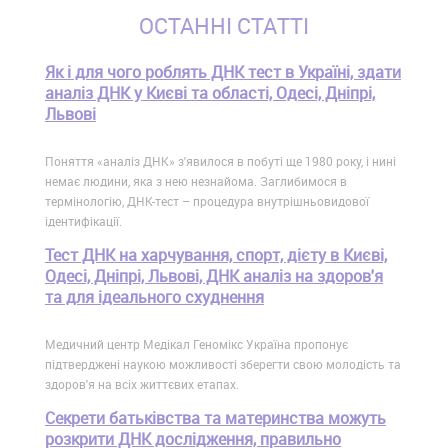
ОСТАННІ СТАТТІ
Як і для чого роблять ДНК тест в Україні, здати
аналіз ДНК у Києві та області, Одесі, Дніпрі,
Львові
Поняття «аналіз ДНК» з'явилося в побуті ще 1980 року, і нині
немає людини, яка з нею незнайома. Заглибимося в
термінологію, ДНК-тест – процедура внутрішньовидової
ідентифікації.
Тест ДНК на харчування, спорт, дієту в Києві,
Одесі, Дніпрі, Львові, ДНК аналіз на здоров'я
та для ідеального схуднення
Медичний центр Медікал Геномікс Україна пропонує
підтверджені наукою можливості зберегти свою молодість та
здоров'я на всіх життєвих етапах.
Секрети батьківства та материнства можуть
розкрити ДНК дослідження, правильно