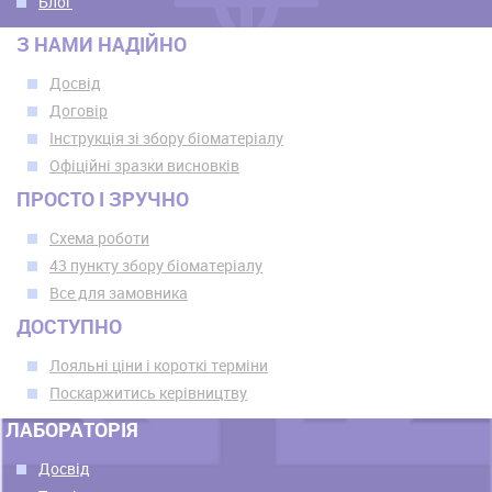
Блог
З НАМИ НАДІЙНО
Досвід
Договір
Інструкція зі збору біоматеріалу
Офіційні зразки висновків
ПРОСТО І ЗРУЧНО
Схема роботи
43 пункту збору біоматеріалу
Все для замовника
ДОСТУПНО
Лояльні ціни і короткі терміни
Поскаржитись керівництву
ЛАБОРАТОРІЯ
Досвід