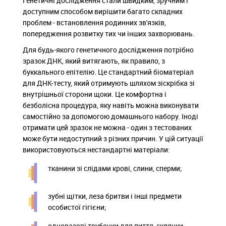
Генетичні дослідження стали швидким, зручним і
доступним способом вирішити багато складних
проблем - встановлення родинних зв'язків,
попередження розвитку тих чи інших захворювань.
Для будь-якого генетичного дослідження потрібно
зразок ДНК, який витягають, як правило, з
буккального епітелію. Це стандартний біоматеріал
для ДНК-тесту, який отримують шляхом зіскрібка зі
внутрішньої сторони щоки. Це комфортна і
безболісна процедура, яку навіть можна виконувати
самостійно за допомогою домашнього набору. Іноді
отримати цей зразок не можна - один з тестованих
може бути недоступний з різних причин. У цій ситуації
використовуються нестандартні матеріали:
тканини зі слідами крові, слини, сперми;
зубні щітки, леза бритви і інші предмети
особистої гігієни;
одноразові трубочки для пиття, склянки,