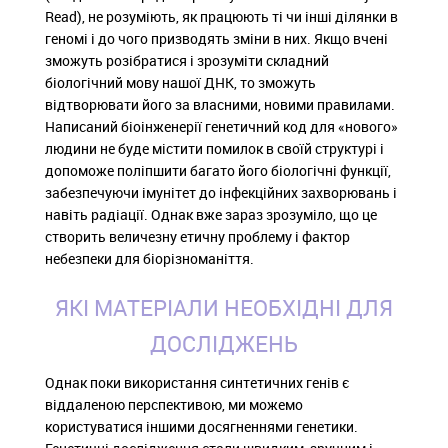
Read), не розуміють, як працюють ті чи інші ділянки в
геномі і до чого призводять зміни в них. Якщо вчені
зможуть розібратися і зрозуміти складний
біологічний мову нашої ДНК, то зможуть
відтворювати його за власними, новими правилами.
Написаний біоінженерії генетичний код для «нового»
людини не буде містити помилок в своїй структурі і
допоможе поліпшити багато його біологічні функції,
забезпечуючи імунітет до інфекційних захворювань і
навіть радіації. Однак вже зараз зрозуміло, що це
створить величезну етичну проблему і фактор
небезпеки для біорізноманіття.
ЯКІ МАТЕРІАЛИ НЕОБХІДНІ ДЛЯ
ДОСЛІДЖЕНЬ
Однак поки використання синтетичних генів є
віддаленою перспективою, ми можемо
користуватися іншими досягненнями генетики.