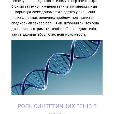
секвенування людського геному. Тепер вчені в сфері
біохімії та генної інженерії зайняті питанням, як ця
інформація може допомогти людству у вирішенні
інших складних медичних проблем, пов'язаних зі
спадковими захворюваннями. Штучний синтез гена
дозволяє як отримати точні копії природних генів,
так і відкриває абсолютно нові можливості.
РОЛЬ СИНТЕТИЧНИХ ГЕНІВ В