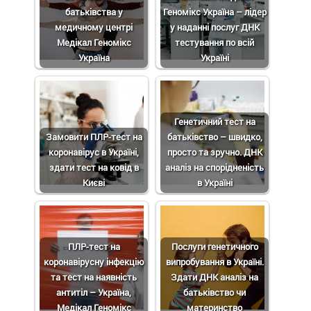
батьківства у
Геномікс Україна – лідер
медичному центрі
у наданні послуг ДНК
Медікал Геномікс
тестування по всій
Україна
Україні
Генетичний тест на
Замовити ПЛР-тест на
батьківство – швидко,
коронавірус в Україні,
просто та зручно. ДНК
здати тест на ковід в
аналіз на спорідненість
Києві
в Україні
ПЛР-тест на
Послуги генетичного
коронавірусну інфекцію
випробування в Україні.
та тест на наявність
Здати ДНК аналіз на
антитіл – Україна,
батьківство чи
Медікал Геномікс
материнство