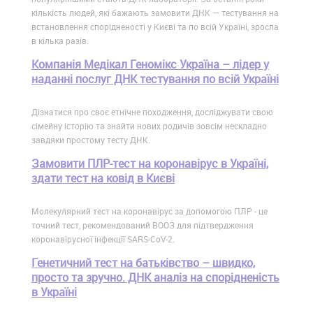
кількість людей, які бажають замовити ДНК — тестування на
встановлення спорідненості у Києві та по всій Україні, зросла
в кілька разів.
Компанія Медікал Геномікс Україна – лідер у
наданні послуг ДНК тестування по всій Україні
Дізнатися про своє етнічне походження, досліджувати свою
сімейну історію та знайти нових родичів зовсім нескладно
завдяки простому тесту ДНК.
Замовити ПЛР-тест на коронавірус в Україні,
здати тест на ковід в Києві
Молекулярний тест на коронавірус за допомогою ПЛР - це
точний тест, рекомендований ВООЗ для підтвердження
коронавірусної інфекції SARS-CoV-2.
Генетичний тест на батьківство – швидко,
просто та зручно. ДНК аналіз на спорідненість
в Україні