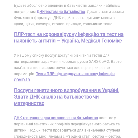
Будьте абсолютно впевнені в батьківстві завдяки найбільш
популярним
ДНК-тестам на батьківство
. Досить взяти зразки
будь-якого формату з ДНК від батька та дитини: мазки зі
щоки, щітки, окуляри, столові прилади, соломинки тощо.
ПЛР-тест на коронавірусну інфекцію та тест на
наявність антитіл – Україна, Медікал Геномікс
У нашому списку послуг доступні різні типи тестів для
підтвердження зараження коронавірусом SARS-CoV-2. Варто
пам'ятати, що використовуються для перевірки різних
параметрів.
Тести ПЛР підтверджують поточну інфекцію
COVID-19
.
Послуги генетичного випробування в Україні.
Здати ДНК аналіз на батьківство чи
материнство
ДНК-тестування для встановлення батьківства
полягає у
порівнянні генетичних профілів передбачуваного батька та
дитини. Подібні тести проводяться для визначення ступеня
спорідненості між членами сім'ї однієї статі: сестра – сестра,