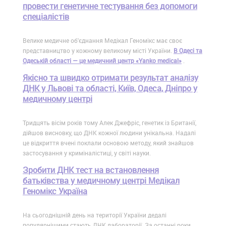
провести генетичне тестування без допомоги
спеціалістів
Велике медичне об'єднання Медікал Геномікс має своє
представництво у кожному великому місті України.
В Одесі та
Одеській області — це медичний центр «Yanko medical»
.
Якісно та швидко отримати результат аналізу
ДНК у Львові та області, Київ, Одеса, Дніпро у
медичному центрі
Тридцять вісім років тому Алек Джефріс, генетик із Британії,
дійшов висновку, що ДНК кожної людини унікальна. Надалі
це відкриття вчені поклали основою методу, який знайшов
застосування у криміналістиці, у світі науки.
Зробити ДНК тест на встановлення
батьківства у медичному центрі Медікал
Геномікс Україна
На сьогоднішній день на території України дедалі
популярнішими стають ДНК лабораторії. За останні роки