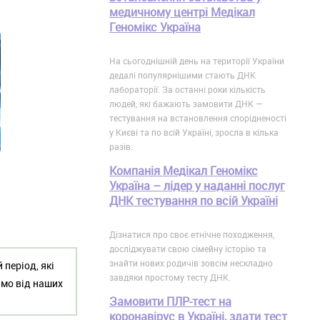
медичному центрі Медікал
Геномікс Україна
На сьогоднішній день на території України
дедалі популярнішими стають ДНК
лабораторії. За останні роки кількість
людей, які бажають замовити ДНК —
тестування на встановлення спорідненості
у Києві та по всій Україні, зросла в кілька
разів.
Компанія Медікал Геномікс
Україна – лідер у наданні послуг
ДНК тестування по всій Україні
Дізнатися про своє етнічне походження,
досліджувати свою сімейну історію та
знайти нових родичів зовсім нескладно
період, які
завдяки простому тесту ДНК.
ємо від наших
Замовити ПЛР-тест на
коронавірус в Україні, здати тест