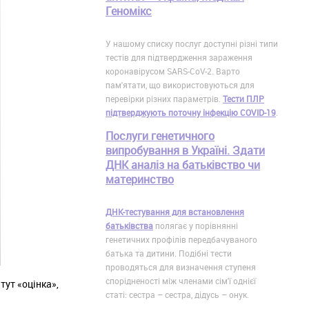
Геномікс
У нашому списку послуг доступні різні типи
тестів для підтвердження зараження
коронавірусом SARS-CoV-2. Варто
пам'ятати, що використовуються для
перевірки різних параметрів.
Тести ПЛР
підтверджують поточну інфекцію COVID-19
.
Послуги генетичного
випробування в Україні. Здати
ДНК аналіз на батьківство чи
материнство
ДНК-тестування для встановлення
батьківства
полягає у порівнянні
генетичних профілів передбачуваного
батька та дитини. Подібні тести
проводяться для визначення ступеня
спорідненості між членами сім'ї однієї
тут «оцінка»,
статі: сестра – сестра, дідусь – онук.