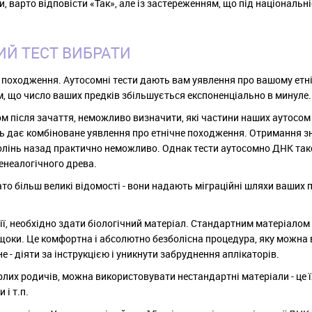
 варто відповісти «Так», але із застереженням, що під національні
ИЙ ТЕСТ ВИБРАТИ
го походження. Аутосомні тести дають вам уявлення про вашому етн
тим, що число ваших предків збільшується експоненціально в минуле.
м після зачаття, неможливо визначити, які частини наших аутосом
сть дає комбіноване уявлення про етнічне походження. Отримання з
поколінь назад практично неможливо. Однак тести аутосомно ДНК та
енеалогічного древа.
гато більш великі відомості - вони надають міграційні шляхи ваших 
ї, необхідно здати біологічний матеріал. Стандартним матеріалом
 щоки. Це комфортна і абсолютно безболісна процедура, яку можна 
- діяти за інструкцією і уникнути забруднення аплікаторів.
лих родичів, можна використовувати нестандартні матеріали - це їх
 і т.п.