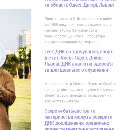
та області, Одесі, Дніпрі, Львові
Поняття «аналіз ДНК» з'явилося в побуті
ще 1980 року, і нині немає людини, яка з
нею незнайома. Заглибимося в
термінологію, ДНК-тест – процедура
внутрішньовидової ідентифікації.
Тест ДНК на харчування, спорт,
дієту в Києві, Одесі, Дніпрі,
Львові, ДНК аналіз на здоров'я
та для ідеального схуднення
Медичний центр Медікал Геномікс Україна
пропонує підтверджені наукою можливості
зберегти свою молодість та здоров'я на
всіх життєвих етапах.
Секрети батьківства та
материнства можуть розкрити
ДНК дослідження, правильно
провести генетичне тестування