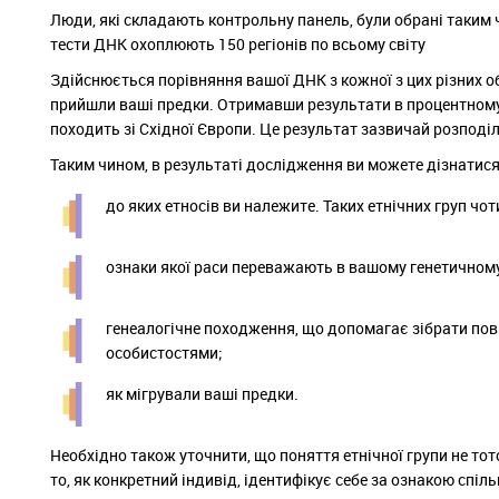
Люди, які складають контрольну панель, були обрані таким ч
тести ДНК охоплюють 150 регіонів по всьому світу
Здійснюється порівняння вашої ДНК з кожної з цих різних об
прийшли ваші предки. Отримавши результати в процентному 
походить зі Східної Європи. Це результат зазвичай розподіл
Таким чином, в результаті дослідження ви можете дізнатися
до яких етносів ви належите. Таких етнічних груп чо
ознаки якої раси переважають в вашому генетичному
генеалогічне походження, що допомагає зібрати пов
особистостями;
як мігрували ваші предки.
Необхідно також уточнити, що поняття етнічної групи не тот
то, як конкретний індивід, ідентифікує себе за ознакою спіл