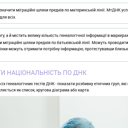
значити міграційні шляхи предків по материнській лінії. МтДНК ус
для всіх.
у, а й містить велику кількість генеалогічної інформації в маркера
 міграційні шляхи предків по батьківській лінії. Можуть проводити
 жінки можуть отримати потрібну інформацію, протестувавши близь
И НАЦІОНАЛЬНІСТЬ ПО ДНК
х генеалогічних тестів ДНК - показати розбивку етнічних груп, які 
яється як список, кругова діаграма або карта.