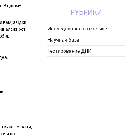
. В цілому,
РУБРИКИ
и вам, звідки
Исследования в генетике
приналежності
рбія.
Научная база
Тестирование ДНК
дна;
ми
літичне поняття,
даючи на