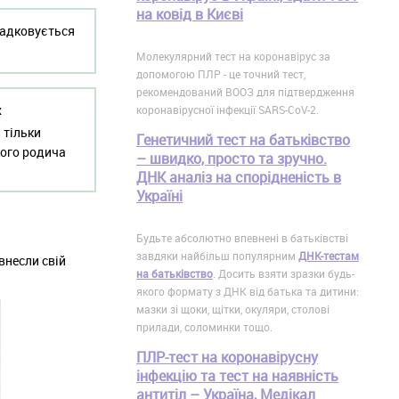
на ковід в Києві
падковується
Молекулярний тест на коронавірус за
допомогою ПЛР - це точний тест,
рекомендований ВООЗ для підтвердження
х
коронавірусної інфекції SARS-CoV-2.
 тільки
Генетичний тест на батьківство
кого родича
– швидко, просто та зручно.
ДНК аналіз на спорідненість в
Україні
Будьте абсолютно впевнені в батьківстві
завдяки найбільш популярним
ДНК-тестам
внесли свій
на батьківство
. Досить взяти зразки будь-
якого формату з ДНК від батька та дитини:
мазки зі щоки, щітки, окуляри, столові
прилади, соломинки тощо.
ПЛР-тест на коронавірусну
інфекцію та тест на наявність
антитіл – Україна, Медікал