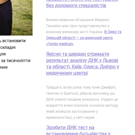
без допомоги спеціалістів
Велике медичне об'єднання Медікал
Геномікс має своє представництво у
кожному великому місті України.
В Одесі та
Одеській області — це медичний центр
ь встановити
«Yanko medical»
.
 складні
Якісно та швидко отримати
для
результат аналізу ДНК у Львові
 за тисячоліття
та області, Київ, Одеса, Дніпро у
ення
медичному центрі
Тридцять вісім років тому Алек Джефріс,
генетик із Британії, дійшов висновку, що
ДНК кожної людини унікальна. Надалі це
відкриття вчені поклали основою методу,
який знайшов застосування у
криміналістиці, у світі науки.
Зробити ДНК тест на
встановлення батьківства у