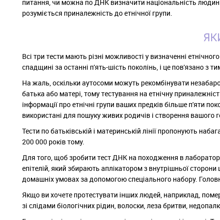
питання, чи можна по ДНК визначити національність людини,
розуміється приналежність до етнічної групи.
ЯК
Всі три тести мають різні можливості у визначенні етнічно
спадщині за останні п'ять-шість поколінь, і це пов'язано з 
На жаль, оскільки аутосоми можуть рекомбінувати незабаро
батька або матері, тому тестування на етнічну приналежні
інформації про етнічні групи ваших предків більше п'яти 
використані для пошуку живих родичів і створення вашого г
Тести по батьківській і материнській лінії пропонують наба
200 000 років тому.
Для того, щоб зробити тест ДНК на походження в лабораторі
епітелій, який збирають аплікатором з внутрішньої сторони
домашніх умовах за допомогою спеціального набору. Головне 
Якщо ви хочете протестувати інших людей, наприклад, помер
зі слідами біологічних рідин, волоски, леза бритви, недопалки