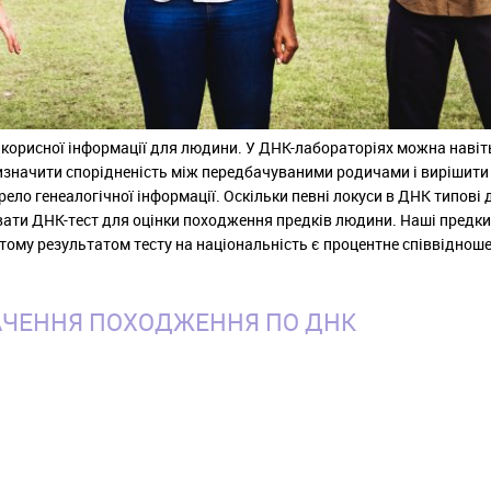
 корисної інформації для людини. У ДНК-лабораторіях можна навіт
изначити спорідненість між передбачуваними родичами і вирішити
ело генеалогічної інформації. Оскільки певні локуси в ДНК типові 
вати ДНК-тест для оцінки походження предків людини. Наші предки
а тому результатом тесту на національність є процентне співвіднош
ЧЕННЯ ПОХОДЖЕННЯ ПО ДНК