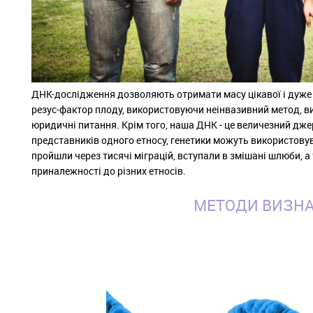
ДНК-дослідження дозволяють отримати масу цікавої і дуже
резус-фактор плоду, використовуючи неінвазивний метод, в
юридичні питання. Крім того, наша ДНК - це величезний джер
представників одного етносу, генетики можуть використову
пройшли через тисячі міграцій, вступали в змішані шлюби, 
приналежності до різних етносів.
МЕТОДИ ВИЗНА