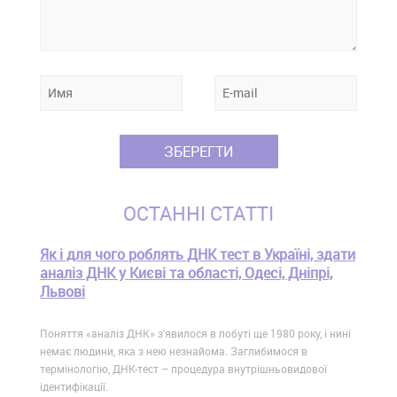
ОСТАННІ СТАТТІ
Як і для чого роблять ДНК тест в Україні, здати
аналіз ДНК у Києві та області, Одесі, Дніпрі,
Львові
Поняття «аналіз ДНК» з'явилося в побуті ще 1980 року, і нині
немає людини, яка з нею незнайома. Заглибимося в
термінологію, ДНК-тест – процедура внутрішньовидової
ідентифікації.