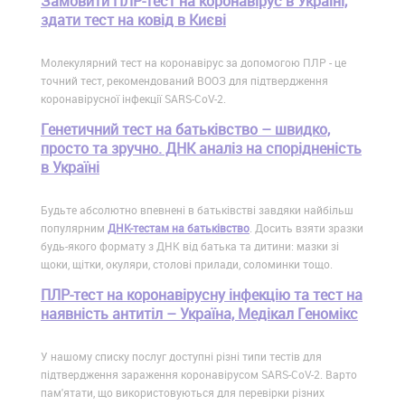
Замовити ПЛР-тест на коронавірус в Україні,
здати тест на ковід в Києві
Молекулярний тест на коронавірус за допомогою ПЛР - це
точний тест, рекомендований ВООЗ для підтвердження
коронавірусної інфекції SARS-CoV-2.
Генетичний тест на батьківство – швидко,
просто та зручно. ДНК аналіз на спорідненість
в Україні
Будьте абсолютно впевнені в батьківстві завдяки найбільш
популярним
ДНК-тестам на батьківство
. Досить взяти зразки
будь-якого формату з ДНК від батька та дитини: мазки зі
щоки, щітки, окуляри, столові прилади, соломинки тощо.
ПЛР-тест на коронавірусну інфекцію та тест на
наявність антитіл – Україна, Медікал Геномікс
У нашому списку послуг доступні різні типи тестів для
підтвердження зараження коронавірусом SARS-CoV-2. Варто
пам'ятати, що використовуються для перевірки різних