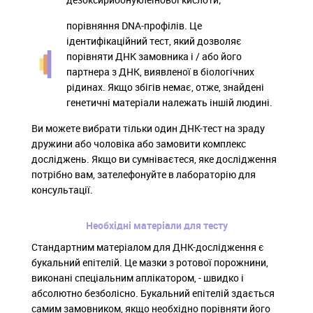
порівняння DNA-профілів. Це
ідентифікаційний тест, який дозволяє
порівняти ДНК замовника і / або його
партнера з ДНК, виявленої в біологічних
рідинах. Якщо збігів немає, отже, знайдені
генетичні матеріали належать іншій людині.
Ви можете вибрати тільки один ДНК-тест на зраду
дружини або чоловіка або замовити комплекс
досліджень. Якщо ви сумніваєтеся, яке дослідження
потрібно вам, зателефонуйте в лабораторію для
консультації.
Необхідні матеріали для тесту
Стандартним матеріалом для ДНК-дослідження є
букальний епітелій. Це мазки з ротової порожнини,
виконані спеціальним аплікатором, - швидко і
абсолютно безболісно. Букальний епітелій здається
самим замовником, якщо необхідно порівняти його