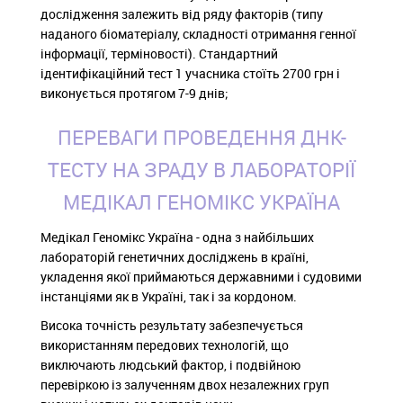
дослідження залежить від ряду факторів (типу
наданого біоматеріалу, складності отримання генної
інформації, терміновості). Стандартний
ідентифікаційний тест 1 учасника стоїть 2700 грн і
виконується протягом 7-9 днів;
ПЕРЕВАГИ ПРОВЕДЕННЯ ДНК-
ТЕСТУ НА ЗРАДУ В ЛАБОРАТОРІЇ
МЕДІКАЛ ГЕНОМІКС УКРАЇНА
Медікал Геномікс Україна - одна з найбільших
лабораторій генетичних досліджень в країні,
укладення якої приймаються державними і судовими
інстанціями як в Україні, так і за кордоном.
Висока точність результату забезпечується
використанням передових технологій, що
виключають людський фактор, і подвійною
перевіркою із залученням двох незалежних груп