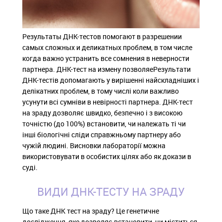
Результаты ДНК-тестов помогают в разрешении
самых сложных и деликатных проблем, в том числе
когда важно устранить все сомнения в неверности
партнера. ДНК-тест на измену позволяеРезультати
ДНК-тестів допомагають у вирішенні найскладніших і
делікатних проблем, в тому числі коли важливо
усунути всі сумніви в невірності партнера. ДНК-тест
на зраду дозволяє швидко, безпечно і з високою
точністю (до 100%) встановити, чи належать ті чи
інші біологічні сліди справжньому партнеру або
чужій людині. Висновки лабораторії можна
використовувати в особистих цілях або як докази в
суді.
ВИДИ ДНК-ТЕСТУ НА ЗРАДУ
Що таке ДНК тест на зраду? Це генетичне
дослідження, яке дозволяє встановити, чи міститься