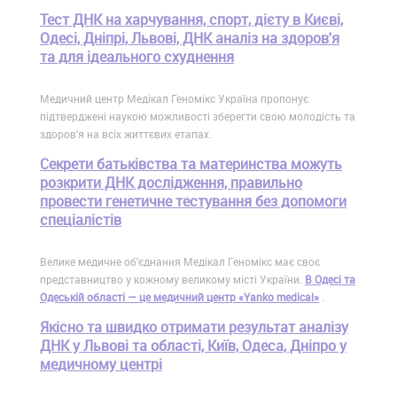
Тест ДНК на харчування, спорт, дієту в Києві,
Одесі, Дніпрі, Львові, ДНК аналіз на здоров'я
та для ідеального схуднення
Медичний центр Медікал Геномікс Україна пропонує
підтверджені наукою можливості зберегти свою молодість та
здоров'я на всіх життєвих етапах.
Секрети батьківства та материнства можуть
розкрити ДНК дослідження, правильно
провести генетичне тестування без допомоги
спеціалістів
Велике медичне об'єднання Медікал Геномікс має своє
представництво у кожному великому місті України.
В Одесі та
Одеській області — це медичний центр «Yanko medical»
.
Якісно та швидко отримати результат аналізу
ДНК у Львові та області, Київ, Одеса, Дніпро у
медичному центрі