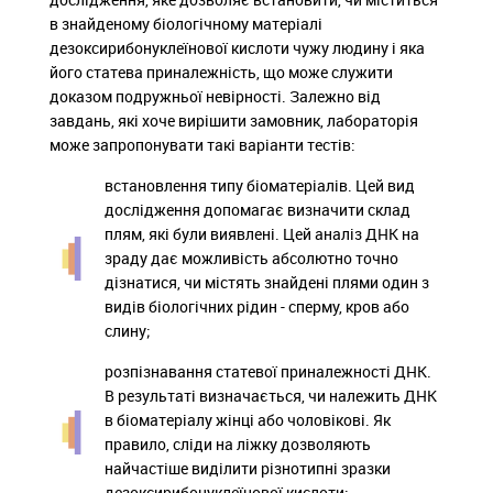
в знайденому біологічному матеріалі
дезоксирибонуклеїнової кислоти чужу людину і яка
його статева приналежність, що може служити
доказом подружньої невірності. Залежно від
завдань, які хоче вирішити замовник, лабораторія
може запропонувати такі варіанти тестів:
встановлення типу біоматеріалів. Цей вид
дослідження допомагає визначити склад
плям, які були виявлені. Цей аналіз ДНК на
зраду дає можливість абсолютно точно
дізнатися, чи містять знайдені плями один з
видів біологічних рідин - сперму, кров або
слину;
розпізнавання статевої приналежності ДНК.
В результаті визначається, чи належить ДНК
в біоматеріалу жінці або чоловікові. Як
правило, сліди на ліжку дозволяють
найчастіше виділити різнотипні зразки
дезоксирибонуклеїнової кислоти;