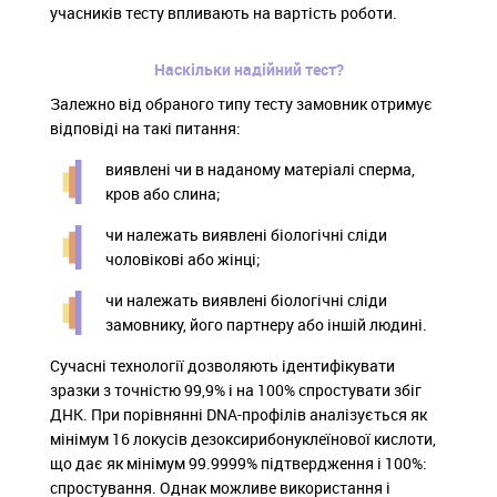
учасників тесту впливають на вартість роботи.
Наскільки надійний тест?
Залежно від обраного типу тесту замовник отримує
відповіді на такі питання:
виявлені чи в наданому матеріалі сперма,
кров або слина;
чи належать виявлені біологічні сліди
чоловікові або жінці;
чи належать виявлені біологічні сліди
замовнику, його партнеру або іншій людині.
Сучасні технології дозволяють ідентифікувати
зразки з точністю 99,9% і на 100% спростувати збіг
ДНК. При порівнянні DNA-профілів аналізується як
мінімум 16 локусів дезоксирибонуклеїнової кислоти,
що дає як мінімум 99.9999% підтвердження і 100%:
спростування. Однак можливе використання і