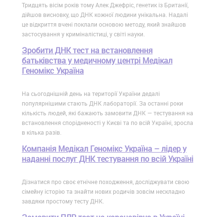
Тридцять вісім років тому Алек Джефріс, генетик із Британії,
дійшов висновку, що ДНК кожної людини унікальна. Надалі
це відкриття вчені поклали основою методу, який знайшов
застосування у криміналістиці, у світі науки.
Зробити ДНК тест на встановлення
батьківства у медичному центрі Медікал
Геномікс Україна
На сьогоднішній день на території України дедалі
популярнішими стають ДНК лабораторії. За останні роки
кількість людей, які бажають замовити ДНК — тестування на
встановлення спорідненості у Києві та по всій Україні, зросла
в кілька разів.
Компанія Медікал Геномікс Україна – лідер у
наданні послуг ДНК тестування по всій Україні
Дізнатися про своє етнічне походження, досліджувати свою
сімейну історію та знайти нових родичів зовсім нескладно
завдяки простому тесту ДНК.