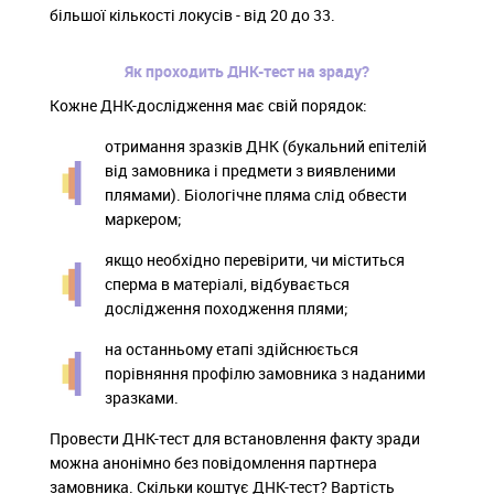
більшої кількості локусів - від 20 до 33.
Як проходить ДНК-тест на зраду?
Кожне ДНК-дослідження має свій порядок:
отримання зразків ДНК (букальний епітелій
від замовника і предмети з виявленими
плямами). Біологічне пляма слід обвести
маркером;
якщо необхідно перевірити, чи міститься
сперма в матеріалі, відбувається
дослідження походження плями;
на останньому етапі здійснюється
порівняння профілю замовника з наданими
зразками.
Провести ДНК-тест для встановлення факту зради
можна анонімно без повідомлення партнера
замовника. Скільки коштує ДНК-тест? Вартість