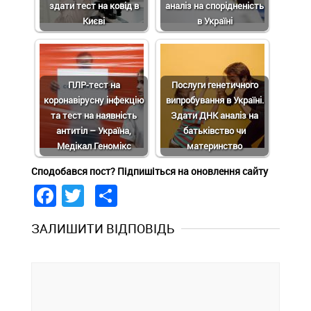
здати тест на ковід в
аналіз на спорідненість
Києві
в Україні
ПЛР-тест на
Послуги генетичного
коронавірусну інфекцію
випробування в Україні.
та тест на наявність
Здати ДНК аналіз на
антитіл – Україна,
батьківство чи
Медікал Геномікс
материнство
Сподобався пост? Підпишіться на оновлення сайту
Facebook
Twitter
Share
ЗАЛИШИТИ ВІДПОВІДЬ