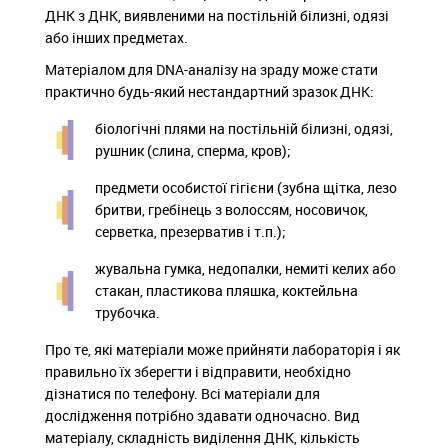
ДНК з ДНК, виявленими на постільній білизні, одязі
або інших предметах.
Матеріалом для DNA-аналізу на зраду може стати
практично будь-який нестандартний зразок ДНК:
біологічні плями на постільній білизні, одязі,
рушник (слина, сперма, кров);
предмети особистої гігієни (зубна щітка, лезо
бритви, гребінець з волоссям, носовичок,
серветка, презерватив і т.п.);
жувальна гумка, недопалки, немиті келих або
стакан, пластикова пляшка, коктейльна
трубочка.
Про те, які матеріали може прийняти лабораторія і як
правильно їх зберегти і відправити, необхідно
дізнатися по телефону. Всі матеріали для
дослідження потрібно здавати одночасно. Вид
матеріалу, складність виділення ДНК, кількість