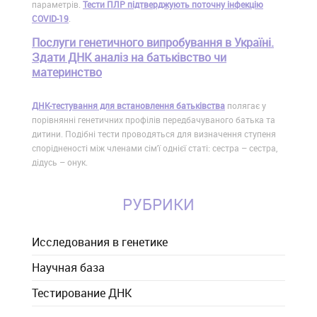
параметрів.
Тести ПЛР підтверджують поточну інфекцію
COVID-19
.
Послуги генетичного випробування в Україні.
Здати ДНК аналіз на батьківство чи
материнство
ДНК-тестування для встановлення батьківства
полягає у
порівнянні генетичних профілів передбачуваного батька та
дитини. Подібні тести проводяться для визначення ступеня
спорідненості між членами сім'ї однієї статі: сестра – сестра,
дідусь – онук.
РУБРИКИ
Исследования в генетике
Научная база
Тестирование ДНК