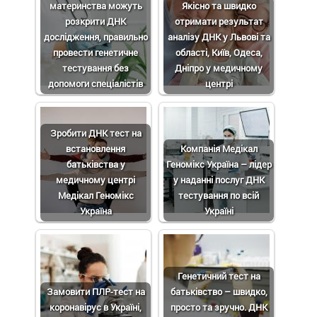
материнства можуть
Якісно та швидко
розкрити ДНК
отримати результат
дослідження, правильно
аналізу ДНК у Львові та
провести генетичне
області, Київ, Одеса,
тестування без
Дніпро у медичному
допомоги спеціалістів
центрі
Зробити ДНК тест на
встановлення
Компанія Медікал
батьківства у
Геномікс Україна – лідер
медичному центрі
у наданні послуг ДНК
Медікал Геномікс
тестування по всій
Україна
Україні
Генетичний тест на
Замовити ПЛР-тест на
батьківство – швидко,
коронавірус в Україні,
просто та зручно. ДНК