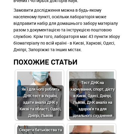
вчених і чотирьох докторів наук.
Замовити дослідження можна в будь-якому
населеному пункті, оскільки лабораторія може
відправити набір для домашнього забору матеріалу
разом з документацією та інструкцією поштовою
службою. Крім того, лабораторія має 43 пункти збору
біоматеріалу по всій країні - в Києві, Харкові, Одесі,
Дніпрі, Запоріжжі та інших містах.
ПОХОЖИЕ СТАТЬИ
Тест ДНК на
Як і для чого роблять
харчування, спорт, дієту
ДНК тест в Україні,
в Києві, Одесі, Дніпрі,
здати аналіз ДНК у
Львові, ДНК аналіз на
Києві та області, Одесі,
здоров'я та для
Дніпрі, Львові
ідеального схуднення
Секрети батьківства та