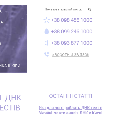
Пошук
А
+38 098 456 1000
КА
+38 099 246 1000
+38 093 877 1000
Я
Зворотній зв'язок
ТИКА ШКІРИ
. ДНК
ОСТАННІ СТАТТІ
ЕСТІВ
Як і для чого роблять ДНК тест в
Україні, здати аналіз ДНК у Києві