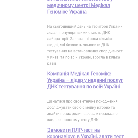
медичному центрі Медікал
Геномікс Україна
На сьогоднішній день на території України
дедалі популярнішими стають ДНК
лабораторії. За останні роки кількість
людей, які бажають замовити ДНК —
тестування на встановлення спорідненості
у Києві та по всій Україні, зросла в кілька
разів.
Компанія Медікал Геномікс
Україна – лідер у наданні послуг
ДНК тестування по всій Україні
Дізнатися про своє етнічне походження,
досліджувати свою сімейну історію та
знайти нових родичів зовсім нескладно
завдяки простому тесту ДНК.
Замовити ПЛР-тест на
коронавірус в Україні, здати тест