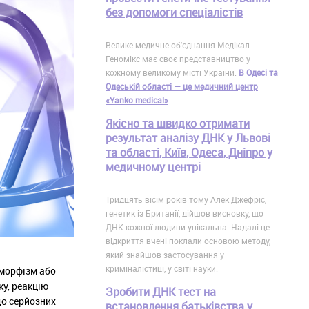
без допомоги спеціалістів
Велике медичне об'єднання Медікал
Геномікс має своє представництво у
кожному великому місті України.
В Одесі та
Одеській області — це медичний центр
«Yanko medical»
.
Якісно та швидко отримати
результат аналізу ДНК у Львові
та області, Київ, Одеса, Дніпро у
медичному центрі
Тридцять вісім років тому Алек Джефріс,
генетик із Британії, дійшов висновку, що
ДНК кожної людини унікальна. Надалі це
відкриття вчені поклали основою методу,
який знайшов застосування у
криміналістиці, у світі науки.
іморфізм або
ку, реакцію
Зробити ДНК тест на
до серйозних
встановлення батьківства у