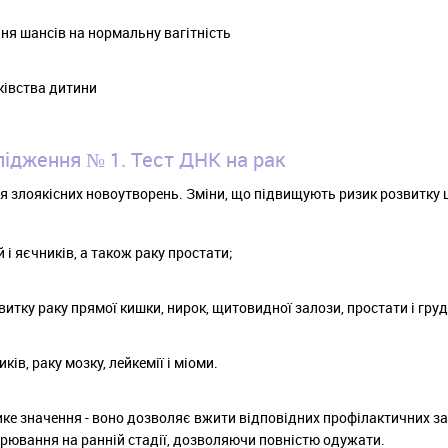
ння шансів на нормальну вагітність
ьківства дитини
ідження № 1. Тест ДНК на рак
 злоякісних новоутворень. Зміни, що підвищують ризик розвитку ц
і яєчників, а також раку простати;
итку раку прямої кишки, нирок, щитовидної залози, простати і груд
ів, раку мозку, лейкемії і міоми.
ке значення - воно дозволяє вжити відповідних профілактичних за
рювання на ранній стадії, дозволяючи повністю одужати.