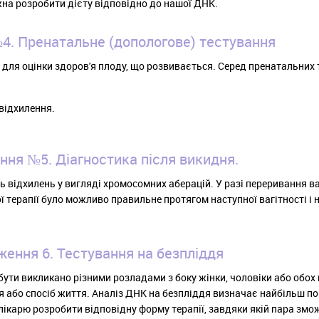
ожна розробити дієту відповідно до нашої ДНК.
4. Пренатальне (допологове) тестування
і для оцінки здоров'я плоду, що розвивається. Серед пренатальних 
 відхилення.
ння №5. Діагностика після викидня.
ь відхилень у вигляді хромосомних аберацій. У разі переривання ва
ї терапії було можливо правильне протягом наступної вагітності і
ження 6. Тестування на безпліддя
бути викликано різними розладами з боку жінки, чоловіки або обох 
'я або спосіб життя. Аналіз ДНК на безпліддя визначає найбільш п
лікарю розробити відповідну форму терапії, завдяки якій пара змо