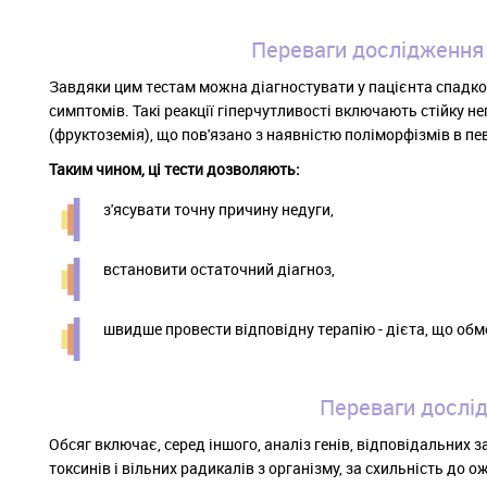
Переваги дослідження 
Завдяки цим тестам можна діагностувати у пацієнта спадко
симптомів. Такі реакції гіперчутливості включають стійку не
(фруктоземія), що пов'язано з наявністю поліморфізмів в пе
Таким чином, ці тести дозволяють:
з'ясувати точну причину недуги,
встановити остаточний діагноз,
швидше провести відповідну терапію - дієта, що об
Переваги дослід
Обсяг включає, серед іншого, аналіз генів, відповідальних з
токсинів і вільних радикалів з організму, за схильність до 