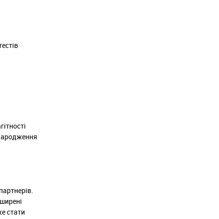
тестів
гітності
 народження
партнерів.
оширені
же стати