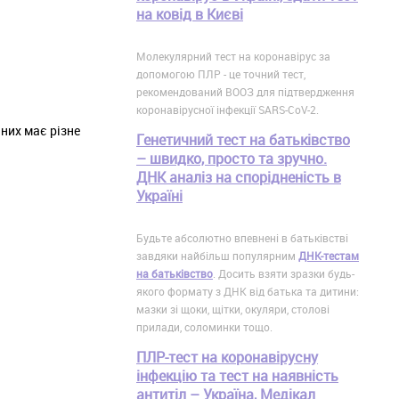
на ковід в Києві
Молекулярний тест на коронавірус за
допомогою ПЛР - це точний тест,
рекомендований ВООЗ для підтвердження
коронавірусної інфекції SARS-CoV-2.
 них має різне
Генетичний тест на батьківство
– швидко, просто та зручно.
ДНК аналіз на спорідненість в
Україні
Будьте абсолютно впевнені в батьківстві
завдяки найбільш популярним
ДНК-тестам
на батьківство
. Досить взяти зразки будь-
якого формату з ДНК від батька та дитини:
мазки зі щоки, щітки, окуляри, столові
прилади, соломинки тощо.
ПЛР-тест на коронавірусну
інфекцію та тест на наявність
антитіл – Україна, Медікал