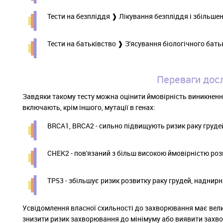
Тести на безпліддя ❱ Лікування безпліддя і збільше
Тести на батьківство ❱ З'ясування біологічного бат
Переваги досл
Завдяки такому тесту можна оцінити ймовірність виникнення
включають, крім іншого, мутації в генах:
BRCA1, BRCA2 - сильно підвищують ризик раку грудей 
CHEK2 - пов'язаний з більш високою ймовірністю розв
TP53 - збільшує ризик розвитку раку грудей, наднирник
Усвідомлення власної схильності до захворювання має вели
знизити ризик захворювання до мінімуму або виявити захво