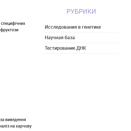
РУБРИКИ
ь специфічних
Исследования в генетике
і фруктози
Научная база
Тестирование ДНК
, за виведення
наліз на харчову