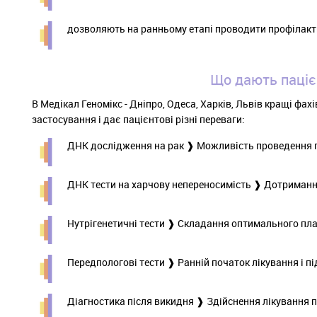
дозволяють на ранньому етапі проводити профілакти
Що дають пацієн
В Медікал Геномікс - Дніпро, Одеса, Харків, Львів кращі фа
застосування і дає пацієнтові різні переваги: ​​
ДНК дослідження на рак ❱ Можливість проведення 
ДНК тести на харчову непереносимість ❱ Дотримання
Нутрігенетичні тести ❱ Складання оптимального пл
Передпологові тести ❱ Ранній початок лікування і п
Діагностика після викидня ❱ Здійснення лікування 