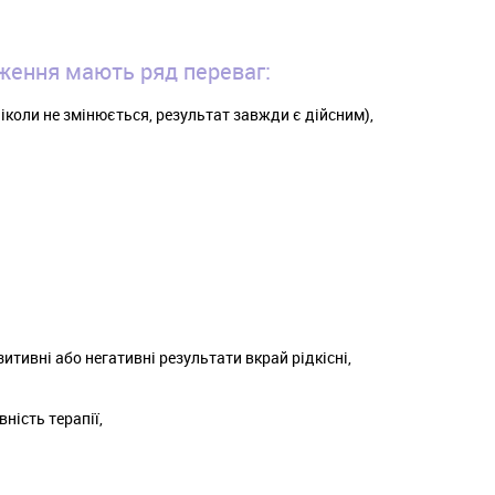
ження мають ряд переваг:
іколи не змінюється, результат завжди є дійсним),
зитивні або негативні результати вкрай рідкісні,
ність терапії,