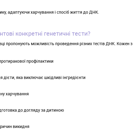
ку, адаптуючи харчування і спосіб життя до ДНК.
тові конкретні генетичні тести?
хівці пропонують можливість проведення різних тестів ДНК. Кожен з
протиракової профілактики
 дієти, яка виключає шкідливі інгредієнти
ану харчування
ідготовка до догляду за дитиною
причин викидня