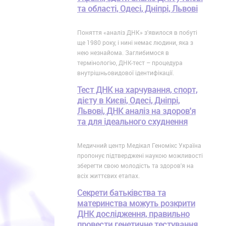
та області, Одесі, Дніпрі, Львові
Поняття «аналіз ДНК» з'явилося в побуті
ще 1980 року, і нині немає людини, яка з
нею незнайома. Заглибимося в
термінологію, ДНК-тест – процедура
внутрішньовидової ідентифікації.
Тест ДНК на харчування, спорт,
дієту в Києві, Одесі, Дніпрі,
Львові, ДНК аналіз на здоров'я
та для ідеального схуднення
Медичний центр Медікал Геномікс Україна
пропонує підтверджені наукою можливості
зберегти свою молодість та здоров'я на
всіх життєвих етапах.
Секрети батьківства та
материнства можуть розкрити
ДНК дослідження, правильно
провести генетичне тестування