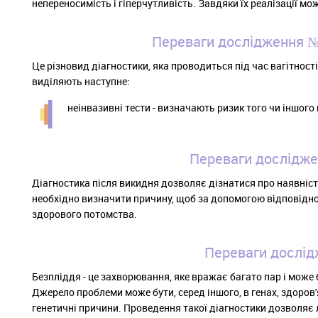
непереносимість і гіперчутливість. Завдяки їх реалізації м
Переваги дослідження №
Це різновид діагностики, яка проводиться під час вагітност
виділяють наступне:
неінвазивні тести - визначають ризик того чи іншого
Переваги дослідже
Діагностика після викидня дозволяє дізнатися про наявніст
необхідно визначити причину, щоб за допомогою відповідно
здорового потомства.
Переваги дослід
Безпліддя - це захворювання, яке вражає багато пар і може 
Джерело проблеми може бути, серед іншого, в генах, здоров
генетичні причини. Проведення такої діагностики дозволяє 