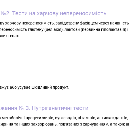
№2. Тести на харчову непереносимість
ву харчову непереносимість, запідозрену фахівцем через наявніст
переносимість глютену (целіакія), лактози (первинна гіполактазія) 
вних генах.
межує або усуває шкідливий продукт.
ження № 3. Нутрігенетичні тести
а метаболічні процеси жирів, вуглеводів, вітамінів, антиоксидантів
ожиріння та інших захворювань, пов'язаних з харчуванням, а також а