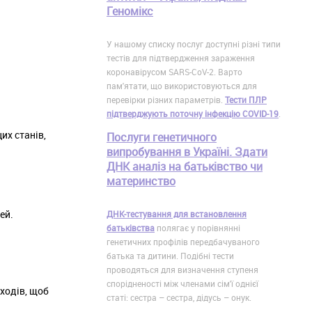
Геномікс
У нашому списку послуг доступні різні типи
тестів для підтвердження зараження
коронавірусом SARS-CoV-2. Варто
пам'ятати, що використовуються для
перевірки різних параметрів.
Тести ПЛР
підтверджують поточну інфекцію COVID-19
.
их станів,
Послуги генетичного
випробування в Україні. Здати
ДНК аналіз на батьківство чи
материнство
ей.
ДНК-тестування для встановлення
батьківства
полягає у порівнянні
генетичних профілів передбачуваного
батька та дитини. Подібні тести
проводяться для визначення ступеня
спорідненості між членами сім'ї однієї
ходів, щоб
статі: сестра – сестра, дідусь – онук.