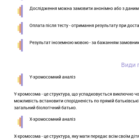
Дослідження можна замовити анонімно або з даним
Оплата після тесту - отримання результату при доста
Результат іноземною мовою - за бажанням замовник
Види 
Y-хромосомний аналіз
Y-хромосома - це структура, що успадковується виключно чо
можливість встановити спорідненість по прямій батьківській
загальний біологічний батько.
Х-хромосомний аналіз
Х-хромосома - це структура, яку мати передає всім своїм ді