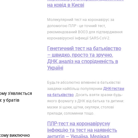
на ковід в Києві
Молекулярний тест на коронавірус за
допомогою ПЛР - це точний тест,
рекомендований ВООЗ для підтвердження
коронавірусної інфекції SARS-CoV-2.
Генетичний тест на батьківство
– швидко, просто та зручно.
ДНК аналіз на спорідненість в
Україні
Будьте абсолютно впевнені в батьківстві
завдяки найбільш популярним
ДНК-тестам
ому з'являється
на батьківство
. Досить взяти зразки будь-
є у братів
якого формату з ДНК від батька та дитини:
мазки зі щоки, щітки, окуляри, столові
прилади, соломинки тощо.
ПЛР-тест на коронавірусну
інфекцію та тест на наявність
мосому виключно
антитіл – Україна, Медікал