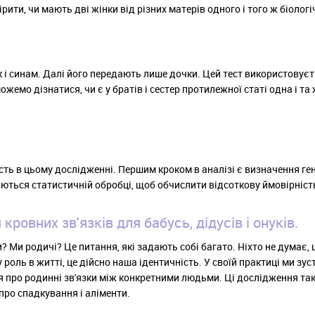
ити, чи мають дві жінки від різних матерів одного і того ж біологі
 і синам. Далі його передають лише дочки. Цей тест використовує
жемо дізнатися, чи є у братів і сестер протилежної статі одна і та 
асть в цьому дослідженні. Першим кроком в аналізі є визначення ге
аються статистичній обробці, щоб обчислити відсоткову ймовірніст
ровних зв'язків для бабусь, дідусів і онуків.
ки? Ми родичі? Це питання, які задають собі багато. Ніхто не думає,
у роль в житті, це дійсно наша ідентичність. У своїй практиці ми зус
ня про родинні зв'язки між конкретними людьми. Ці дослідження та
про спадкування і аліменти.