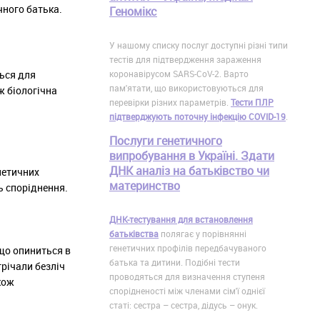
чного батька.
Геномікс
У нашому списку послуг доступні різні типи
тестів для підтвердження зараження
коронавірусом SARS-CoV-2. Варто
ться для
пам'ятати, що використовуються для
ж біологічна
перевірки різних параметрів.
Тести ПЛР
підтверджують поточну інфекцію COVID-19
.
Послуги генетичного
випробування в Україні. Здати
ДНК аналіз на батьківство чи
нетичних
материнство
ь споріднення.
ДНК-тестування для встановлення
батьківства
полягає у порівнянні
генетичних профілів передбачуваного
 що опиниться в
батька та дитини. Подібні тести
трічали безліч
проводяться для визначення ступеня
кож
спорідненості між членами сім'ї однієї
статі: сестра – сестра, дідусь – онук.