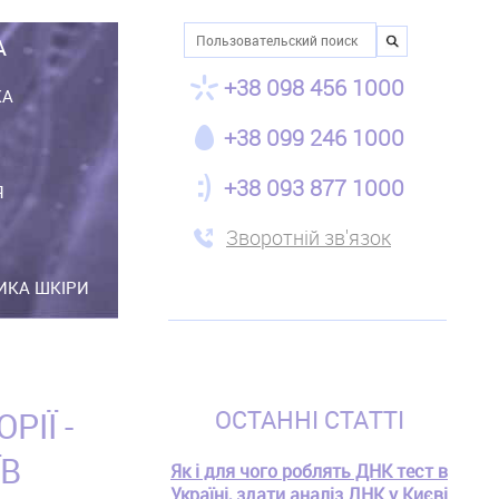
Пошук
А
+38 098 456 1000
КА
+38 099 246 1000
+38 093 877 1000
Я
Зворотній зв'язок
ТИКА ШКІРИ
ІЇ -
ОСТАННІ СТАТТІ
ЇВ
Як і для чого роблять ДНК тест в
Україні, здати аналіз ДНК у Києві