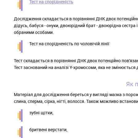
Тест на спорідненість
Дослідження складається в порівнянні ДНК двох потенційно п
дідусь, бабуся - онуки, двоюрідний брат - двоюрідна сестра
обраними особами.
Тест на спорідненість по чоловічій лінії
Тест складається в порівнянні ДНК двох потенційно пов'язани
Тест заснований на аналізі Y-хромосоми, яка не змінюється для в
Як 
Матеріал для дослідження береться у вигляді мазка з поро
слина, сперма, сірка, нігті, волосся. Також можливо встанов
зубні щітки,
бритвені верстати,