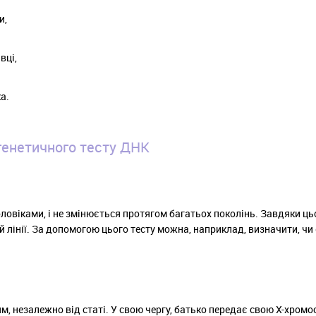
и,
вці,
а.
генетичного тесту ДНК
ловіками, і не змінюється протягом багатьох поколінь. Завдяки ць
 лінії. За допомогою цього тесту можна, наприклад, визначити, чи 
тям, незалежно від статі. У свою чергу, батько передає свою Х-хро