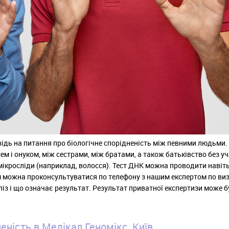
овідь на питання про біологічне спорідненість між певними людьми
ем і онуком, між сестрами, між братами, а також батьківство без уч
 мікросліди (наприклад, волосся). Тест ДНК можна проводити навіт
ом можна проконсультуватися по телефону з нашим експертом по в
аліз і що означає результат. Результат приватної експертизи може 
еність в Медікал Геномікс, Київ