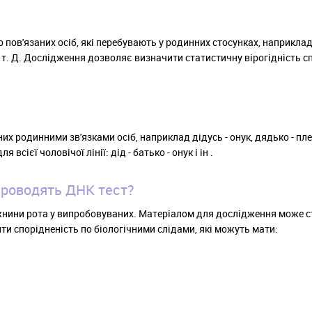
ов'язаних осіб, які перебувають у родинних стосунках, наприклад 
 і т. Д. Дослідження дозволяє визначити статистичну вірогідність с
х родинними зв'язками осіб, наприклад дідусь - онук, дядько - плем
сієї чоловічої лінії: дід - батько - онук і ін .
проводять ДНК тест?
жнини рота у випробовуваних. Матеріалом для дослідження може ст
ити спорідненість по біологічними слідами, які можуть мати: