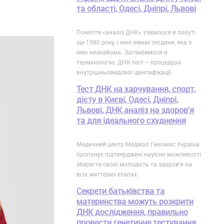
та області, Одесі, Дніпрі, Львові
Поняття «аналіз ДНК» з'явилося в побуті
ще 1980 року, і нині немає людини, яка з
нею незнайома. Заглибимося в
термінологію, ДНК-тест – процедура
внутрішньовидової ідентифікації.
Тест ДНК на харчування, спорт,
дієту в Києві, Одесі, Дніпрі,
Львові, ДНК аналіз на здоров'я
та для ідеального схуднення
Медичний центр Медікал Геномікс Україна
пропонує підтверджені наукою можливості
зберегти свою молодість та здоров'я на
всіх життєвих етапах.
Секрети батьківства та
материнства можуть розкрити
ДНК дослідження, правильно
провести генетичне тестування