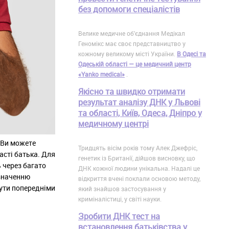
без допомоги спеціалістів
Велике медичне об'єднання Медікал
Геномікс має своє представництво у
кожному великому місті України.
В Одесі та
Одеській області — це медичний центр
«Yanko medical»
.
Якісно та швидко отримати
результат аналізу ДНК у Львові
та області, Київ, Одеса, Дніпро у
медичному центрі
. Ви можете
Тридцять вісім років тому Алек Джефріс,
асті батька. Для
генетик із Британії, дійшов висновку, що
ь через багато
ДНК кожної людини унікальна. Надалі це
изначенню
відкриття вчені поклали основою методу,
бути попередніми
який знайшов застосування у
криміналістиці, у світі науки.
Зробити ДНК тест на
встановлення батьківства у