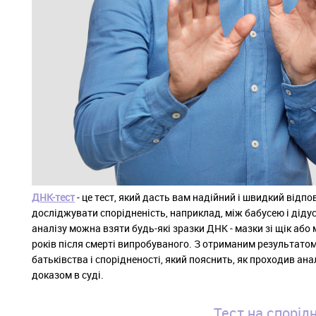
ДНК-тест
- це тест, який дасть вам надійний і швидкий відп
досліджувати спорідненість, наприклад, між бабусею і дідус
аналізу можна взяти будь-які зразки ДНК - мазки зі щік або
років після смерті випробуваного. З отриманим результат
батьківства і спорідненості, який пояснить, як проходив ан
доказом в суді.
Тест на спорідн