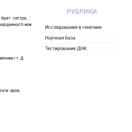
РУБРИКИ
брат - сестра,
порідненості між
Исследования в генетике
Научная база
Тестирование ДНК
інник і т. Д.
ати: кров,