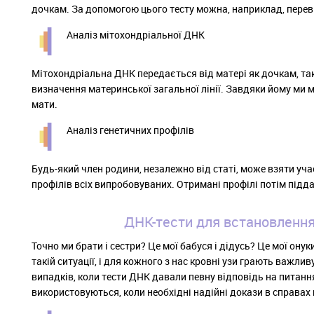
дочкам. За допомогою цього тесту можна, наприклад, перевір
Аналіз мітохондріальної ДНК
Мітохондріальна ДНК передається від матері як дочкам, так
визначення материнської загальної лінії. Завдяки йому ми мо
мати.
Аналіз генетичних профілів
Будь-який член родини, незалежно від статі, може взяти уч
профілів всіх випробовуваних. Отримані профілі потім підд
ДНК-тести для встановлення к
Точно ми брати і сестри? Це мої бабуся і дідусь? Це мої ону
такій ситуації, і для кожного з нас кровні узи грають важлив
випадків, коли тести ДНК давали певну відповідь на питан
використовуються, коли необхідні надійні докази в справах 