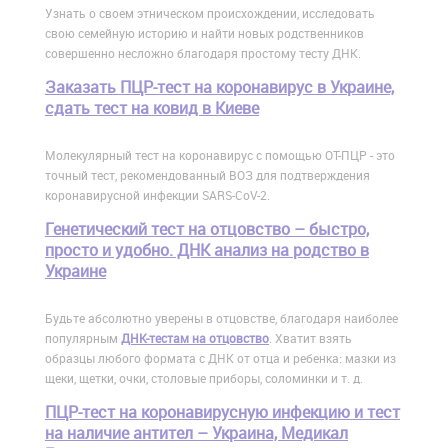
Узнать о своем этническом происхождении, исследовать
свою семейную историю и найти новых родственников
совершенно несложно благодаря простому тесту ДНК.
Заказать ПЦР-тест на коронавирус в Украине,
сдать тест на ковид в Киеве
Молекулярный тест на коронавирус с помощью ОТ-ПЦР - это
точный тест, рекомендованный ВОЗ для подтверждения
коронавирусной инфекции SARS-CoV-2.
Генетический тест на отцовство – быстро,
просто и удобно. ДНК анализ на родство в
Украине
Будьте абсолютно уверены в отцовстве, благодаря наиболее
популярным
ДНК-тестам на отцовство
. Хватит взять
образцы любого формата с ДНК от отца и ребенка: мазки из
щеки, щетки, очки, столовые приборы, соломинки и т. д.
ПЦР-тест на коронавирусную инфекцию и тест
на наличие антител – Украина, Медикал