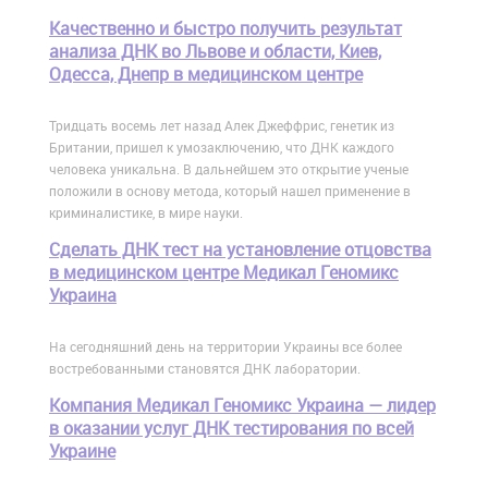
Качественно и быстро получить результат
анализа ДНК во Львове и области, Киев,
Одесса, Днепр в медицинском центре
Тридцать восемь лет назад Алек Джеффрис, генетик из
Британии, пришел к умозаключению, что ДНК каждого
человека уникальна. В дальнейшем это открытие ученые
положили в основу метода, который нашел применение в
криминалистике, в мире науки.
Сделать ДНК тест на установление отцовства
в медицинском центре Медикал Геномикс
Украина
На сегодняшний день на территории Украины все более
востребованными становятся ДНК лаборатории.
Компания Медикал Геномикс Украина — лидер
в оказании услуг ДНК тестирования по всей
Украине