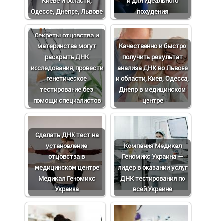
Киеве и области,
и для идеального
Одессе, Днепре, Львове
похудения
Cекреты отцовства и
материнства могут
Качественно и быстро
раскрыть ДНК
получить результат
исследования, провести
анализа ДНК во Львове
генетическое
и области, Киев, Одесса,
тестирование без
Днепр в медицинском
помощи специалистов
центре
Сделать ДНК тест на
установление
Компания Медикал
отцовства в
Геномикс Украина —
медицинском центре
лидер в оказании услуг
Медикал Геномикс
ДНК тестирования по
Украина
всей Украине