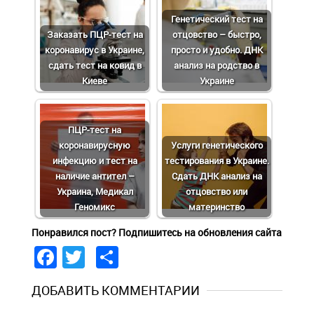
Генетический тест на
Заказать ПЦР-тест на
отцовство – быстро,
коронавирус в Украине,
просто и удобно. ДНК
сдать тест на ковид в
анализ на родство в
Киеве
Украине
ПЦР-тест на
коронавирусную
Услуги генетического
инфекцию и тест на
тестирования в Украине.
наличие антител –
Сдать ДНК анализ на
Украина, Медикал
отцовство или
Геномикс
материнство
Понравился пост? Подпишитесь на обновления сайта
Facebook
Twitter
Share
ДОБАВИТЬ КОММЕНТАРИИ