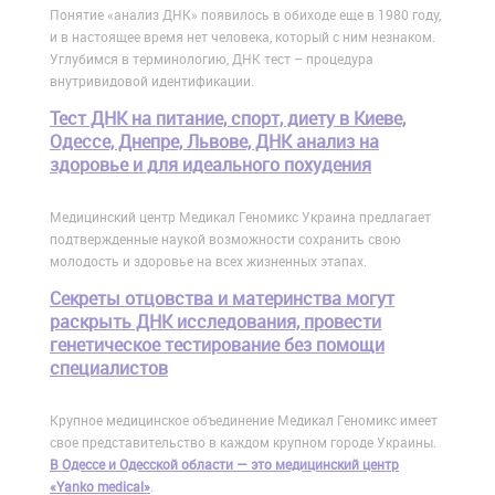
Понятие «анализ ДНК» появилось в обиходе еще в 1980 году,
и в настоящее время нет человека, который с ним незнаком.
Углубимся в терминологию, ДНК тест – процедура
внутривидовой идентификации.
Тест ДНК на питание, спорт, диету в Киеве,
Одессе, Днепре, Львове, ДНК анализ на
здоровье и для идеального похудения
Медицинский центр Медикал Геномикс Украина предлагает
подтвержденные наукой возможности сохранить свою
молодость и здоровье на всех жизненных этапах.
Cекреты отцовства и материнства могут
раскрыть ДНК исследования, провести
генетическое тестирование без помощи
специалистов
Крупное медицинское объединение Медикал Геномикс имеет
свое представительство в каждом крупном городе Украины.
В Одессе и Одесской области — это медицинский центр
«Yanko medical»
.