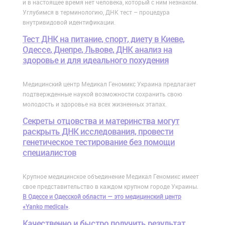
и в настоящее время нет человека, который с ним незнаком.
Углубимся в терминологию, ДНК тест – процедура
внутривидовой идентификации.
Тест ДНК на питание, спорт, диету в Киеве,
Одессе, Днепре, Львове, ДНК анализ на
здоровье и для идеального похудения
Медицинский центр Медикал Геномикс Украина предлагает
подтвержденные наукой возможности сохранить свою
молодость и здоровье на всех жизненных этапах.
Cекреты отцовства и материнства могут
раскрыть ДНК исследования, провести
генетическое тестирование без помощи
специалистов
Крупное медицинское объединение Медикал Геномикс имеет
свое представительство в каждом крупном городе Украины.
В Одессе и Одесской области — это медицинский центр
«Yanko medical»
.
Качественно и быстро получить результат