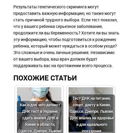
Результаты генетического скрининга могут
предоставить важную информацию, но также могут
стать причиной трудного выбора. Если тест показал,
что у вашего ребенка серьезное заболевание,
продолжите ли вы беременность? Хотите ли вы знать
эту информацию, чтобы подготовиться к рождению
ребенка, который может нуждаться в особом уходе?
Это сложные и очень личные решения. Независимо
от вашего выбора, ваш врач должен будет
поддерживать вас на протяжении всего процесса.
ПОХОЖИЕ СТАТЬИ
Тест ДНК на питание,
Как и для чего делают
спорт, диету в Киеве,
ДНК тест в Украине,
Одессе, Днепре, Львове,
сдать анализ ДНК в
ДНК анализ на здоровье
Киеве и области,
и для идеального
Одессе, Днепре, Львове
похудения