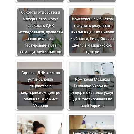
Cекреты отцовства и
материнства могут
Качественно и быстро
раскрыть ДНК
получить результат
исследования, провести
анализа ДНК во Львове
генетическое
и области, Киев, Одесса,
тестирование без
Днепр в медицинском
помощи специалистов
центре
Сделать ДНК тест на
установление
Компания Медикал
отцовства в
Геномикс Украина —
медицинском центре
лидер в оказании услуг
Медикал Геномикс
ДНК тестирования по
Украина
всей Украине
Генетический тест на