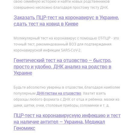
свою семейную историю и найти новых родственников
совершенно несложно благодаря простому тесту ДНК.
Заказать ПЦР-тест на коронавирус в Украине,
сдать тест на ковид в Киеве
Молекулярный тест на коронавирус с помощью ОТ-ПЦР - это
точный тест, рекомендованный ВОЗ для подтверждения
коронавирусной инфекции SARS-CoV-2.
Генетический тест на отцовство – быстро,
просто и удобно. ДНК анализ на родство в
Украине
Будьте абсолютно уверены в отцовстве, благодаря наиболее
популярным
ДНК-тестам на отцовство
. Хватит взять
образцы любого формата с ДНК от отца и ребенка: мазки из
щеки, щетки, очки, столовые приборы, соломинки и т. д.
ПЦР-тест на коронавирусную инфекцию и тест
на наличие антител – Украина, Медикал
Геномикс