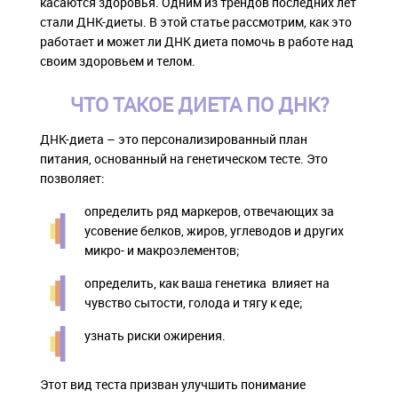
касаются здоровья. Одним из трендов последних лет
стали ДНК-диеты. В этой статье рассмотрим, как это
работает и может ли ДНК диета помочь в работе над
своим здоровьем и телом.
ЧТО ТАКОЕ ДИЕТА ПО ДНК?
ДНК-диета – это персонализированный план
питания, основанный на генетическом тесте. Это
позволяет:
определить ряд маркеров, отвечающих за
усовение белков, жиров, углеводов и других
микро- и макроэлементов;
определить, как ваша генетика влияет на
чувство сытости, голода и тягу к еде;
узнать риски ожирения.
Этот вид теста призван улучшить понимание