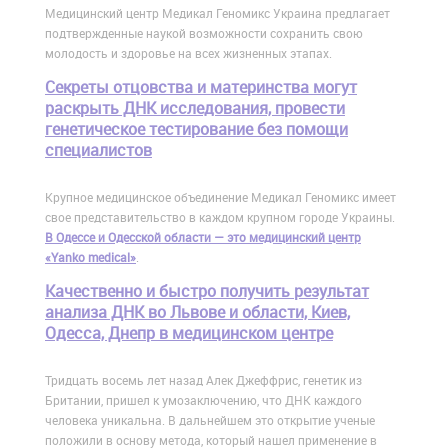
Медицинский центр Медикал Геномикс Украина предлагает
подтвержденные наукой возможности сохранить свою
молодость и здоровье на всех жизненных этапах.
Cекреты отцовства и материнства могут
раскрыть ДНК исследования, провести
генетическое тестирование без помощи
специалистов
Крупное медицинское объединение Медикал Геномикс имеет
свое представительство в каждом крупном городе Украины.
В Одессе и Одесской области — это медицинский центр
«Yanko medical»
.
Качественно и быстро получить результат
анализа ДНК во Львове и области, Киев,
Одесса, Днепр в медицинском центре
Тридцать восемь лет назад Алек Джеффрис, генетик из
Британии, пришел к умозаключению, что ДНК каждого
человека уникальна. В дальнейшем это открытие ученые
положили в основу метода, который нашел применение в