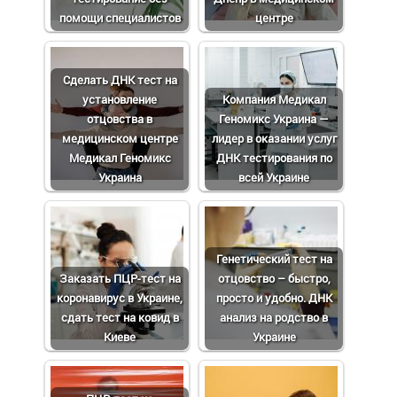
помощи специалистов
центре
Сделать ДНК тест на
установление
Компания Медикал
отцовства в
Геномикс Украина —
медицинском центре
лидер в оказании услуг
Медикал Геномикс
ДНК тестирования по
Украина
всей Украине
Генетический тест на
Заказать ПЦР-тест на
отцовство – быстро,
коронавирус в Украине,
просто и удобно. ДНК
сдать тест на ковид в
анализ на родство в
Киеве
Украине