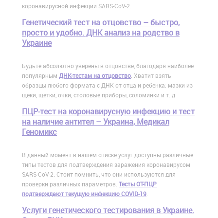
коронавирусной инфекции SARS-CoV-2.
Генетический тест на отцовство – быстро,
просто и удобно. ДНК анализ на родство в
Украине
Будьте абсолютно уверены в отцовстве, благодаря наиболее
популярным
ДНК-тестам на отцовство
. Хватит взять
образцы любого формата с ДНК от отца и ребенка: мазки из
щеки, щетки, очки, столовые приборы, соломинки и т. д.
ПЦР-тест на коронавирусную инфекцию и тест
на наличие антител – Украина, Медикал
Геномикс
В данный момент в нашем списке услуг доступны различные
типы тестов для подтверждения заражения коронавирусом
SARS-CoV-2. Стоит помнить, что они используются для
проверки различных параметров.
Тесты ОТ-ПЦР
подтверждают текущую инфекцию COVID-19
.
Услуги генетического тестирования в Украине.