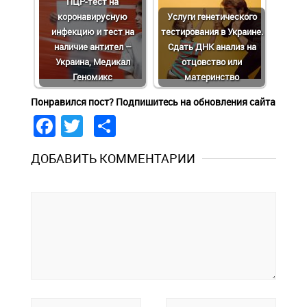
ПЦР-тест на
коронавирусную
Услуги генетического
инфекцию и тест на
тестирования в Украине.
наличие антител –
Сдать ДНК анализ на
Украина, Медикал
отцовство или
Геномикс
материнство
Понравился пост? Подпишитесь на обновления сайта
Facebook
Twitter
Share
ДОБАВИТЬ КОММЕНТАРИИ