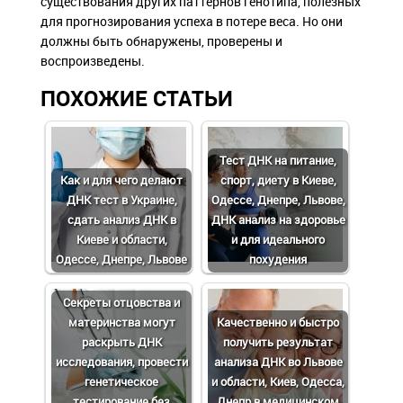
существования других паттернов генотипа, полезных
для прогнозирования успеха в потере веса. Но они
должны быть обнаружены, проверены и
воспроизведены.
ПОХОЖИЕ СТАТЬИ
Тест ДНК на питание,
Как и для чего делают
спорт, диету в Киеве,
ДНК тест в Украине,
Одессе, Днепре, Львове,
сдать анализ ДНК в
ДНК анализ на здоровье
Киеве и области,
и для идеального
Одессе, Днепре, Львове
похудения
Cекреты отцовства и
материнства могут
Качественно и быстро
раскрыть ДНК
получить результат
исследования, провести
анализа ДНК во Львове
генетическое
и области, Киев, Одесса,
тестирование без
Днепр в медицинском