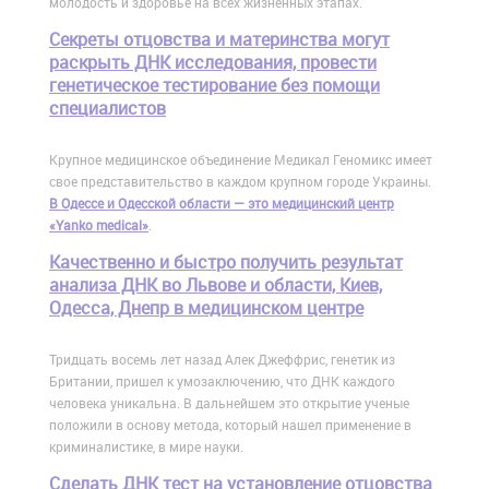
молодость и здоровье на всех жизненных этапах.
Cекреты отцовства и материнства могут
раскрыть ДНК исследования, провести
генетическое тестирование без помощи
специалистов
Крупное медицинское объединение Медикал Геномикс имеет
свое представительство в каждом крупном городе Украины.
В Одессе и Одесской области — это медицинский центр
«Yanko medical»
.
Качественно и быстро получить результат
анализа ДНК во Львове и области, Киев,
Одесса, Днепр в медицинском центре
Тридцать восемь лет назад Алек Джеффрис, генетик из
Британии, пришел к умозаключению, что ДНК каждого
человека уникальна. В дальнейшем это открытие ученые
положили в основу метода, который нашел применение в
криминалистике, в мире науки.
Сделать ДНК тест на установление отцовства