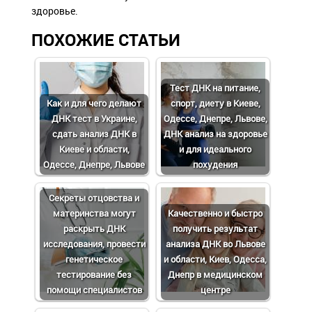
здоровье.
ПОХОЖИЕ СТАТЬИ
Тест ДНК на питание,
Как и для чего делают
спорт, диету в Киеве,
ДНК тест в Украине,
Одессе, Днепре, Львове,
сдать анализ ДНК в
ДНК анализ на здоровье
Киеве и области,
и для идеального
Одессе, Днепре, Львове
похудения
Cекреты отцовства и
материнства могут
Качественно и быстро
раскрыть ДНК
получить результат
исследования, провести
анализа ДНК во Львове
генетическое
и области, Киев, Одесса,
тестирование без
Днепр в медицинском
помощи специалистов
центре