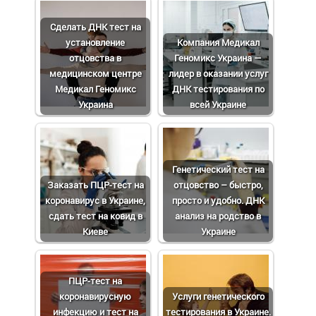
Сделать ДНК тест на
установление
Компания Медикал
отцовства в
Геномикс Украина —
медицинском центре
лидер в оказании услуг
Медикал Геномикс
ДНК тестирования по
Украина
всей Украине
Генетический тест на
Заказать ПЦР-тест на
отцовство – быстро,
коронавирус в Украине,
просто и удобно. ДНК
сдать тест на ковид в
анализ на родство в
Киеве
Украине
ПЦР-тест на
коронавирусную
Услуги генетического
инфекцию и тест на
тестирования в Украине.