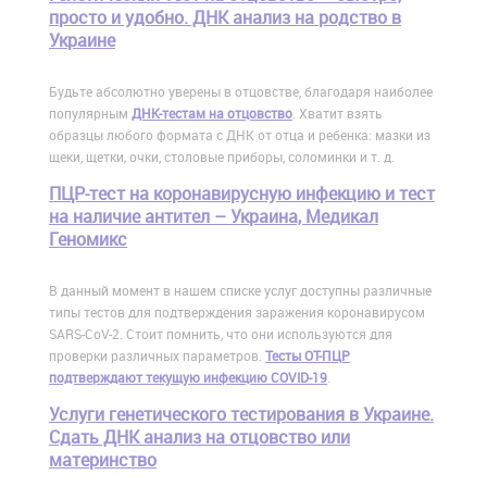
просто и удобно. ДНК анализ на родство в
Украине
Будьте абсолютно уверены в отцовстве, благодаря наиболее
популярным
ДНК-тестам на отцовство
. Хватит взять
образцы любого формата с ДНК от отца и ребенка: мазки из
щеки, щетки, очки, столовые приборы, соломинки и т. д.
ПЦР-тест на коронавирусную инфекцию и тест
на наличие антител – Украина, Медикал
Геномикс
В данный момент в нашем списке услуг доступны различные
типы тестов для подтверждения заражения коронавирусом
SARS-CoV-2. Стоит помнить, что они используются для
проверки различных параметров.
Тесты ОТ-ПЦР
подтверждают текущую инфекцию COVID-19
.
Услуги генетического тестирования в Украине.
Сдать ДНК анализ на отцовство или
материнство