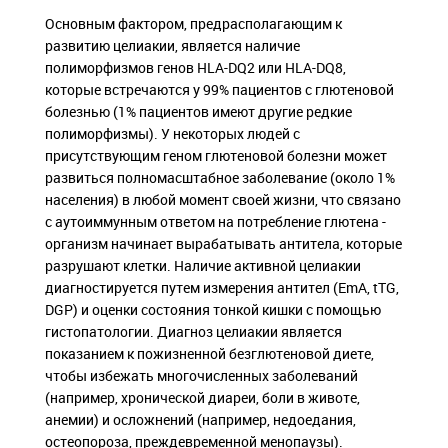
Основным фактором, предрасполагающим к
развитию целиакии, является наличие
полиморфизмов генов HLA-DQ2 или HLA-DQ8,
которые встречаются у 99% пациентов с глютеновой
болезнью (1% пациентов имеют другие редкие
полиморфизмы). У некоторых людей с
присутствующим геном глютеновой болезни может
развиться полномасштабное заболевание (около 1%
населения) в любой момент своей жизни, что связано
с аутоиммунным ответом на потребление глютена -
организм начинает вырабатывать антитела, которые
разрушают клетки. Наличие активной целиакии
диагностируется путем измерения антител (EmA, tTG,
DGP) и оценки состояния тонкой кишки с помощью
гистопатологии. Диагноз целиакии является
показанием к пожизненной безглютеновой диете,
чтобы избежать многочисленных заболеваний
(например, хронической диареи, боли в животе,
анемии) и осложнений (например, недоедания,
остеопороза, преждевременной менопаузы).