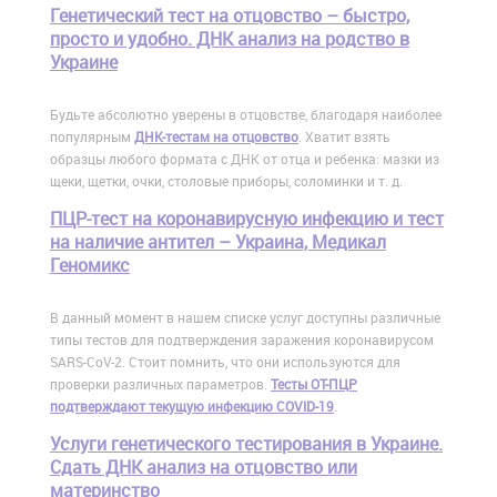
Генетический тест на отцовство – быстро,
просто и удобно. ДНК анализ на родство в
Украине
Будьте абсолютно уверены в отцовстве, благодаря наиболее
популярным
ДНК-тестам на отцовство
. Хватит взять
образцы любого формата с ДНК от отца и ребенка: мазки из
щеки, щетки, очки, столовые приборы, соломинки и т. д.
ПЦР-тест на коронавирусную инфекцию и тест
на наличие антител – Украина, Медикал
Геномикс
В данный момент в нашем списке услуг доступны различные
типы тестов для подтверждения заражения коронавирусом
SARS-CoV-2. Стоит помнить, что они используются для
проверки различных параметров.
Тесты ОТ-ПЦР
подтверждают текущую инфекцию COVID-19
.
Услуги генетического тестирования в Украине.
Сдать ДНК анализ на отцовство или
материнство