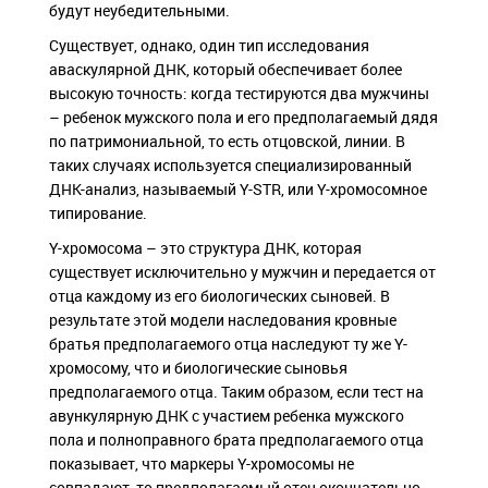
будут неубедительными.
Существует, однако, один тип исследования
аваскулярной ДНК, который обеспечивает более
высокую точность: когда тестируются два мужчины
– ребенок мужского пола и его предполагаемый дядя
по патримониальной, то есть отцовской, линии. В
таких случаях используется специализированный
ДНК-анализ, называемый Y-STR, или Y-хромосомное
типирование.
Y-хромосома – это структура ДНК, которая
существует исключительно у мужчин и передается от
отца каждому из его биологических сыновей. В
результате этой модели наследования кровные
братья предполагаемого отца наследуют ту же Y-
хромосому, что и биологические сыновья
предполагаемого отца. Таким образом, если тест на
авункулярную ДНК с участием ребенка мужского
пола и полноправного брата предполагаемого отца
показывает, что маркеры Y-хромосомы не
совпадают, то предполагаемый отец окончательно