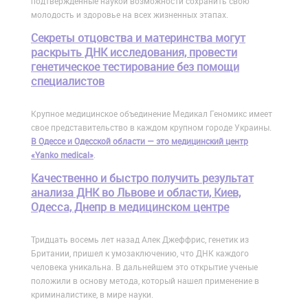
подтвержденные наукой возможности сохранить свою
молодость и здоровье на всех жизненных этапах.
Cекреты отцовства и материнства могут
раскрыть ДНК исследования, провести
генетическое тестирование без помощи
специалистов
Крупное медицинское объединение Медикал Геномикс имеет
свое представительство в каждом крупном городе Украины.
В Одессе и Одесской области — это медицинский центр
«Yanko medical»
.
Качественно и быстро получить результат
анализа ДНК во Львове и области, Киев,
Одесса, Днепр в медицинском центре
Тридцать восемь лет назад Алек Джеффрис, генетик из
Британии, пришел к умозаключению, что ДНК каждого
человека уникальна. В дальнейшем это открытие ученые
положили в основу метода, который нашел применение в
криминалистике, в мире науки.