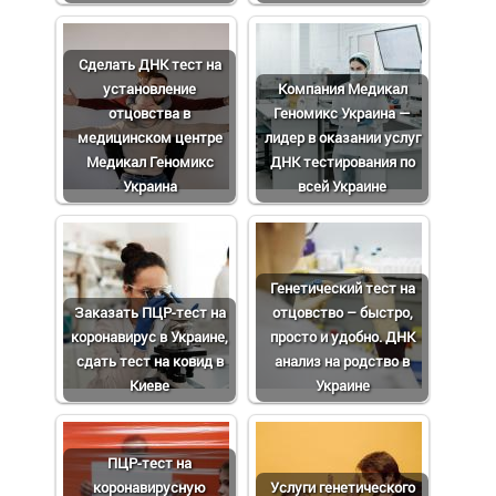
Сделать ДНК тест на
установление
Компания Медикал
отцовства в
Геномикс Украина —
медицинском центре
лидер в оказании услуг
Медикал Геномикс
ДНК тестирования по
Украина
всей Украине
Генетический тест на
Заказать ПЦР-тест на
отцовство – быстро,
коронавирус в Украине,
просто и удобно. ДНК
сдать тест на ковид в
анализ на родство в
Киеве
Украине
ПЦР-тест на
коронавирусную
Услуги генетического