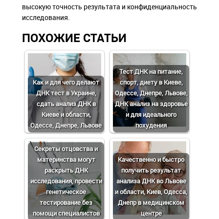
высокую точность результата и конфиденциальность
исследования.
ПОХОЖИЕ СТАТЬИ
Тест ДНК на питание,
Как и для чего делают
спорт, диету в Киеве,
ДНК тест в Украине,
Одессе, Днепре, Львове,
сдать анализ ДНК в
ДНК анализ на здоровье
Киеве и области,
и для идеального
Одессе, Днепре, Львове
похудения
Cекреты отцовства и
материнства могут
Качественно и быстро
раскрыть ДНК
получить результат
исследования, провести
анализа ДНК во Львове
генетическое
и области, Киев, Одесса,
тестирование без
Днепр в медицинском
помощи специалистов
центре