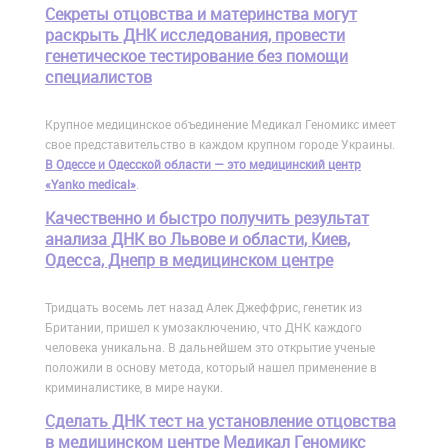
Cекреты отцовства и материнства могут
раскрыть ДНК исследования, провести
генетическое тестирование без помощи
специалистов
Крупное медицинское объединение Медикал Геномикс имеет
свое представительство в каждом крупном городе Украины.
В Одессе и Одесской области — это медицинский центр
«Yanko medical»
.
Качественно и быстро получить результат
анализа ДНК во Львове и области, Киев,
Одесса, Днепр в медицинском центре
Тридцать восемь лет назад Алек Джеффрис, генетик из
Британии, пришел к умозаключению, что ДНК каждого
человека уникальна. В дальнейшем это открытие ученые
положили в основу метода, который нашел применение в
криминалистике, в мире науки.
Сделать ДНК тест на установление отцовства
в медицинском центре Медикал Геномикс