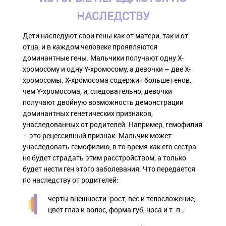
НАСЛЕДСТВУ
Дети наследуют свои гены как от матери, так и от
отца, и в каждом человеке проявляются
доминантные гены. Мальчики получают одну Х-
хромосому и одну Y-хромосому, а девочки – две Х-
хромосомы. Х-хромосома содержит больше генов,
чем Y-хромосома, и, следовательно, девочки
получают двойную возможность демонстрации
доминантных генетических признаков,
унаследованных от родителей. Например, гемофилия
– это рецессивный признак. Мальчик может
унаследовать гемофилию, в то время как его сестра
не будет страдать этим расстройством, а только
будет нести ген этого заболевания. Что передается
по наследству от родителей:
черты внешности: рост, вес и телосложение,
цвет глаз и волос, форма губ, носа и т. п.;