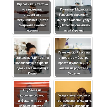
Сделать ДНК тест на
установление
Компания Медикал
отцовства в
Геномикс Украина —
медицинском центре
лидер в оказании услуг
Медикал Геномикс
ДНК тестирования по
Украина
всей Украине
Генетический тест на
Заказать ПЦР-тест на
отцовство – быстро,
коронавирус в Украине,
просто и удобно. ДНК
сдать тест на ковид в
анализ на родство в
Киеве
Украине
ПЦР-тест на
коронавирусную
Услуги генетического
инфекцию и тест на
тестирования в Украине.
наличие антител –
Сдать ДНК анализ на