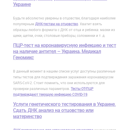
Украине
Будьте абсолютно уверены в отцовстве, благодаря наиболее
популярным
ДНК-тестам на отцовство
. Хватит взять
образцы любого формата с ДНК от отца и ребенка: мазки из
щеки, щетки, очки, столовые приборы, соломинки и т. д.
ПЦР-тест на коронавирусную инфекцию и тест
на наличие антител – Украина, Медикал
Геномикс
В данный момент в нашем списке услуг доступны различные
типы тестов для подтверждения заражения коронавирусом
SARS-CoV-2. Стоит помнить, что они используются для
проверки различных параметров.
Тесты ОТ-ПЦР
подтверждают текущую инфекцию COVID-19
.
Услуги генетического тестирования в Украине.
Сдать ДНК анализ на отцовство или
материнство