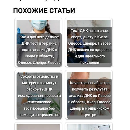
ПОХОЖИЕ СТАТЬИ
Тест ДНК на питание,
Как и для чего делают
спорт, диету в Киеве,
ДНК тест в Украине,
Одессе, Днепре, Львове,
сдать анализ ДНК в
ДНК анализ на здоровье
Киеве и области,
и для идеального
Одессе, Днепре, Львове
похудения
Cекреты отцовства и
материнства могут
Качественно и быстро
раскрыть ДНК
получить результат
исследования, провести
анализа ДНК во Львове
генетическое
и области, Киев, Одесса,
тестирование без
Днепр в медицинском
помощи специалистов
центре