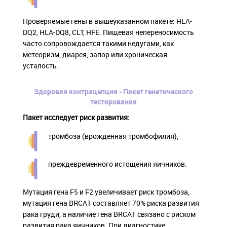
Проверяемые гены в вышеуказанном пакете: HLA-
DQ2, HLA-DQ8, CLT, HFE. Пищевая непереносимость
часто сопровождается такими недугами, как
метеоризм, диарея, запор или хроническая
усталость.
Здоровая контрацепция - Пакет генетического
тестирования
Пакет исследует риск развития:
тромбоза (врожденная тромбофилия),
преждевременного истощения яичников.
Мутация гена F5 и F2 увеличивает риск тромбоза,
мутация гена BRCA1 составляет 70% риска развития
рака груди, а наличие гена BRCA1 связано с риском
развития рака яичников. При диагностике