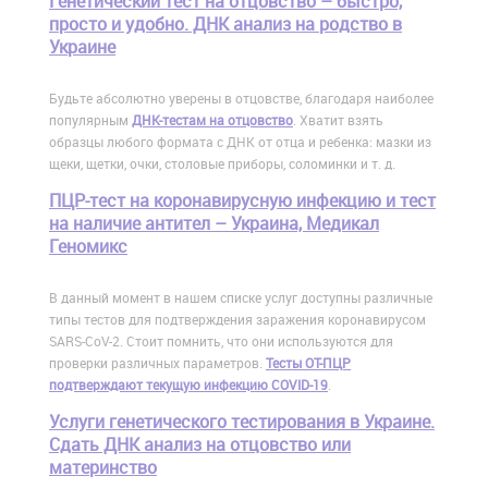
Генетический тест на отцовство – быстро,
просто и удобно. ДНК анализ на родство в
Украине
Будьте абсолютно уверены в отцовстве, благодаря наиболее
популярным
ДНК-тестам на отцовство
. Хватит взять
образцы любого формата с ДНК от отца и ребенка: мазки из
щеки, щетки, очки, столовые приборы, соломинки и т. д.
ПЦР-тест на коронавирусную инфекцию и тест
на наличие антител – Украина, Медикал
Геномикс
В данный момент в нашем списке услуг доступны различные
типы тестов для подтверждения заражения коронавирусом
SARS-CoV-2. Стоит помнить, что они используются для
проверки различных параметров.
Тесты ОТ-ПЦР
подтверждают текущую инфекцию COVID-19
.
Услуги генетического тестирования в Украине.
Сдать ДНК анализ на отцовство или
материнство