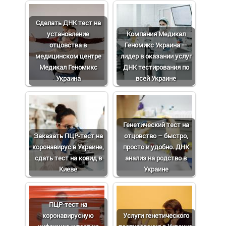
Сделать ДНК тест на
установление
Компания Медикал
отцовства в
Геномикс Украина —
медицинском центре
лидер в оказании услуг
Медикал Геномикс
ДНК тестирования по
Украина
всей Украине
Генетический тест на
Заказать ПЦР-тест на
отцовство – быстро,
коронавирус в Украине,
просто и удобно. ДНК
сдать тест на ковид в
анализ на родство в
Киеве
Украине
ПЦР-тест на
коронавирусную
Услуги генетического