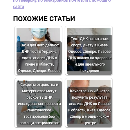
по телефону, по электронной почте или с помощью
сайта
.
ПОХОЖИЕ СТАТЬИ
Тест ДНК на питание,
Как и для чего делают
спорт, диету в Киеве,
ДНК тест в Украине,
Одессе, Днепре, Львове,
сдать анализ ДНК в
ДНК анализ на здоровье
Киеве и области,
и для идеального
Одессе, Днепре, Львове
похудения
Cекреты отцовства и
материнства могут
Качественно и быстро
раскрыть ДНК
получить результат
исследования, провести
анализа ДНК во Львове
генетическое
и области, Киев, Одесса,
тестирование без
Днепр в медицинском
помощи специалистов
центре