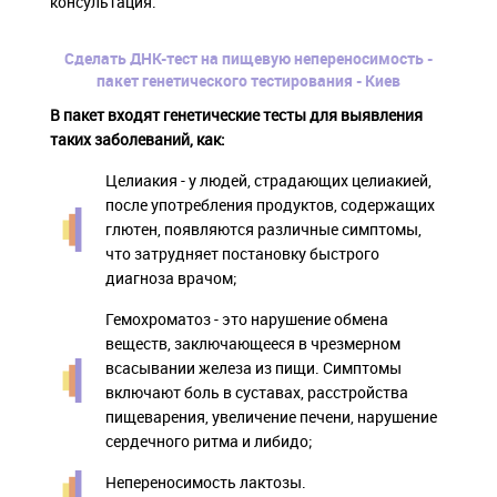
консультация.
Сделать ДНК-тест на пищевую непереносимость -
пакет генетического тестирования - Киев
В пакет входят генетические тесты для выявления
таких заболеваний, как:
Целиакия - у людей, страдающих целиакией,
после употребления продуктов, содержащих
глютен, появляются различные симптомы,
что затрудняет постановку быстрого
диагноза врачом;
Гемохроматоз - это нарушение обмена
веществ, заключающееся в чрезмерном
всасывании железа из пищи. Симптомы
включают боль в суставах, расстройства
пищеварения, увеличение печени, нарушение
сердечного ритма и либидо;
Непереносимость лактозы.