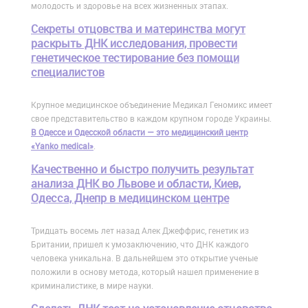
молодость и здоровье на всех жизненных этапах.
Cекреты отцовства и материнства могут
раскрыть ДНК исследования, провести
генетическое тестирование без помощи
специалистов
Крупное медицинское объединение Медикал Геномикс имеет
свое представительство в каждом крупном городе Украины.
В Одессе и Одесской области — это медицинский центр
«Yanko medical»
.
Качественно и быстро получить результат
анализа ДНК во Львове и области, Киев,
Одесса, Днепр в медицинском центре
Тридцать восемь лет назад Алек Джеффрис, генетик из
Британии, пришел к умозаключению, что ДНК каждого
человека уникальна. В дальнейшем это открытие ученые
положили в основу метода, который нашел применение в
криминалистике, в мире науки.